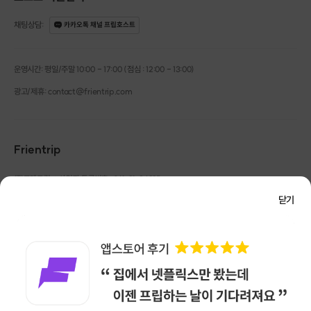
채팅상담
:
카카오톡 채널 프립호스트
운영시간: 평일/주말 10:00 - 17:00 (점심 : 12:00 - 13:00)
광고/제휴: contact@frientrip.com
Frientrip
㈜프렌트립
사업자 등록번호 : 261-81-04385
|
통신판매업신고번호 : 2016-서울성동-01088
닫기
대표 : 임수열
개인정보 관리 책임자 : 권용근
070-5175-6636
|
|
서울시 성동구 왕십리로 115 헤이그라운드 서울숲점 G704
㈜프렌트립은 통신판매중개자로서 거래당사자가 아니며, 호스트가 등록한 상품정보 및 거래에
대해 ㈜프렌트립은 일체의 책임을 지지 않습니다.
NICEPAY 안전거래 서비스 : 고객님의 안전거래를 위해 현금 결제 시, 저희 사이트에서 가입한
구매안전 서비스를 이용할 수 있습니다.
가입 확인
이용약관
개인정보 처리방침