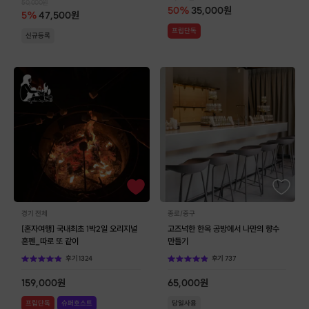
50,000
원
50
%
35,000
원
5
%
47,500
원
프립단독
신규등록
경기 전체
종로/중구
[혼자여행] 국내최초 1박2일 오리지널
고즈넉한 한옥 공방에서 나만의 향수
혼펜_따로 또 같이
만들기
후기
1324
후기
737
159,000
원
65,000
원
프립단독
슈퍼호스트
당일사용