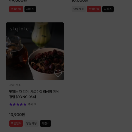
49,000
원
10,000
원
프립단독
시퀀스
당일사용
프립단독
시퀀스
강남/서초
맛있는 차 티이, 가로수길 최상의 미식
경험 [SQNC 054]
후기
12
13,900
원
프립단독
당일사용
시퀀스