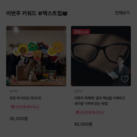
이번주 키워드 #텍스트힙📖
전체보기
온라인
온라인
포항 독서모임 [포프리]
어른의 독해력! 글의 핵심을 이해하고
생각을 더하며 읽는 방법
신규프립 에너지x2
신규프립 에너지x2
30,000
원
55,000
원