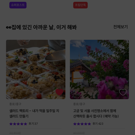
슈퍼호스트
프립단독
👀집에 있긴 아까운 날, 이거 해봐
전체보기
종로/중구
종로/중구
샐러드 팩토리 - 내가 먹을 일주일 치
고궁 및 서울 사진명소에서 함께
샐러드 만들기
산책하듯 출사 합시다 (예약 가능)
후기
37
후기
423
30,800
원
60,000
원