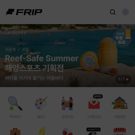
1
/ 7
액티비티
클래스
문화모임
소개팅모임
여름혼펜