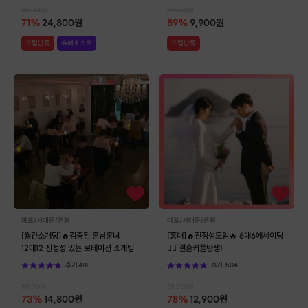
85,000
원
89,000
원
71
%
24,800
원
89
%
9,900
원
프립단독
슈퍼호스트
프립단독
마포/서대문/은평
마포/서대문/은평
[월간소개팅]🔥검증된 훈남훈녀
[홍대]🔥진정성모임🔥 6대6에세이팅
12대12 진정성 있는 로테이션 소개팅
👩‍❤️ 결혼커플탄생!
후기
4111
후기
1504
55,000
원
59,000
원
73
%
14,800
원
78
%
12,900
원