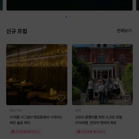
신규 프립
전체보기
강남/서초
전국
🩷피플 시그널🩷청담동에서 시작되는
2030 혼행러를 위한 소규모 로컬
와인 솔로 파티
미식여행, 맛따라 멋따라 목포
신규프립 에너지x2
신규프립 에너지x2