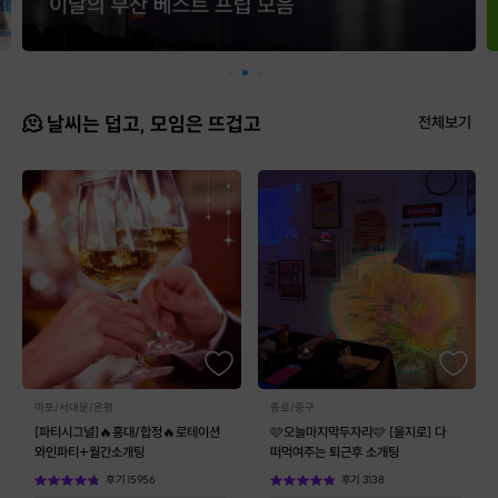
🫠 날씨는 덥고, 모임은 뜨겁고
전체보기
마포/서대문/은평
종로/중구
[파티시그널]🔥홍대/합정🔥로테이션
🩷오늘마지막두자리🩷 [을지로] 다
와인파티+월간소개팅
떠먹여주는 퇴근후 소개팅
후기
15956
후기
3138