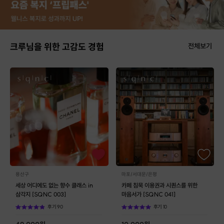
크루님을 위한 고감도 경험
전체보기
용산구
마포/서대문/은평
세상 어디에도 없는 향수 클래스 in
카페 침묵 이용권과 시퀀스를 위한
삼각지 [SQNC 003]
마음서가 [SQNC 041]
후기
90
후기
10