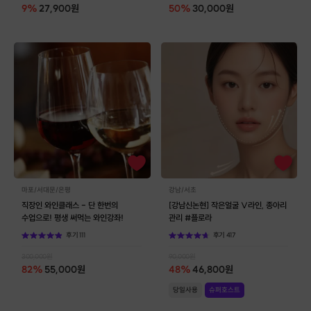
9
%
27,900
원
50
%
30,000
원
마포/서대문/은평
강남/서초
직장인 와인클래스 - 단 한번의
[강남신논현] 작은얼굴 V라인, 종아리
수업으로! 평생 써먹는 와인강좌!
관리 #플로라
후기
111
후기
417
300,000
원
90,000
원
82
%
55,000
원
48
%
46,800
원
당일사용
슈퍼호스트