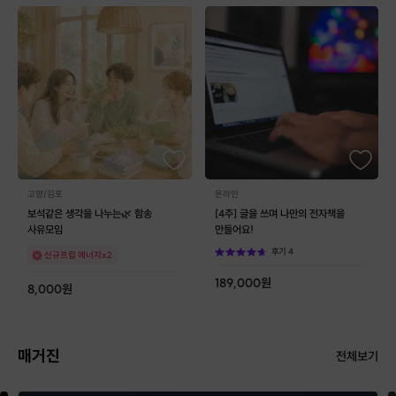
고양/김포
온라인
보석같은 생각을 나누는🌿 함송
[4주] 글을 쓰며 나만의 전자책을
사유모임
만들어요!
후기
4
신규프립 에너지x2
189,000
원
8,000
원
매거진
전체보기