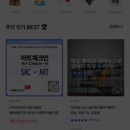
국내여행
선스틱쏜다
HOT파티
프리미엄
주말뭐하지
주간 인기 BEST 🏆
전체보기
강남/서초
온라인
[아트체크인] 전문가들의
[슈퍼호스트] 💰직장인들의 재테크
해외여행기로 떠나는 인문학 예술기행
모임_하루 1% 성장💰
후기
1178
신규프립 에너지x2
70,000
원