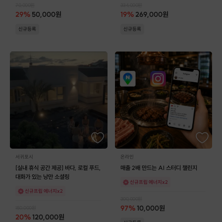
70,000
원
334,000
원
29
%
50,000
원
19
%
269,000
원
신규등록
신규등록
서귀포시
온라인
[실내 휴식 공간 제공] 바다, 로컬 푸드,
매출 2배 만드는 AI 스터디 챌린지
대화가 있는 낭만 소셜링
신규프립 에너지x2
신규프립 에너지x2
300,000
원
97
%
10,000
원
150,000
원
20
%
120,000
원