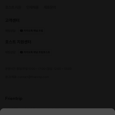
호스트 지원
인재채용
제휴문의
고객센터
채팅상담
:
카카오톡 채널 프립
호스트 지원센터
채팅상담
:
카카오톡 채널 프립호스트
운영시간: 평일/주말 10:00 - 17:00 (점심 : 12:00 - 13:00)
광고/제휴: contact@frientrip.com
Frientrip
㈜프렌트립
사업자 등록번호 : 261-81-04385
|
통신판매업신고번호 : 2016-서울성동-01088