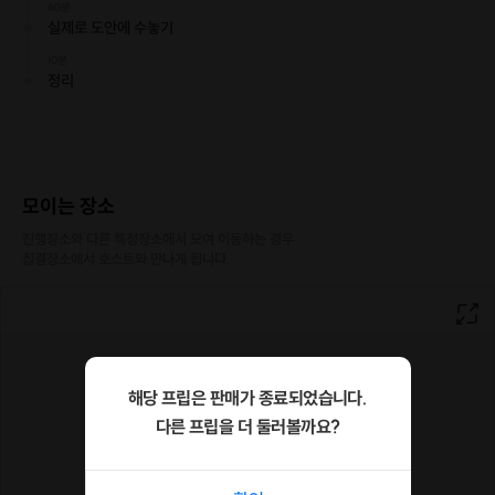
60분
심플하고 멋진 페브릭 달력을 완성합니다.
실제로 도안에 수놓기
10분
[신청 시 유의사항]
정리
·
최소 인원 미달로 인한 취소 시 프립 마감 시간 24시간 전에 안내
를 드리며 참가비는 전액 환불해 드립니다.
카페 수업으로 1인 1음료를 주문하셔야 합니다. 참가비에 반영되지 않습니
·
다.
모이는 장소
진행장소와 다른 특정장소에서 모여 이동하는 경우

집결장소에서 호스트와 만나게 됩니다.
해당 프립은 판매가 종료되었습니다.
다른 프립을 더 둘러볼까요?