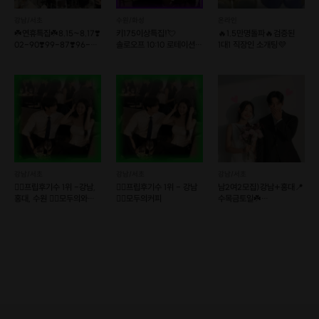
강남/서초
수원/화성
온라인
☘️연휴특집☘️8.15~8.17❣️
키175이상특집!💘
🔥1.5만명돌파🔥검증된
02-90❣️99-87❣️96-
솔로오프 10:10 로테이션
1대1 직장인 소개팅💜
86❣️
소개팅💘
강남/서초
강남/서초
강남/서초
❤️‍🔥프립후기수 1위 -강남,
❤️‍🔥프립후기수 1위 - 강남
남2여2모집)강남+홍대📍
홍대, 수원 ❤️‍🔥모두의와인+
❤️‍🔥모두의커피
수목금토일☘️
커피
12대12훈남훈녀소개팅❤
만남살롱커피