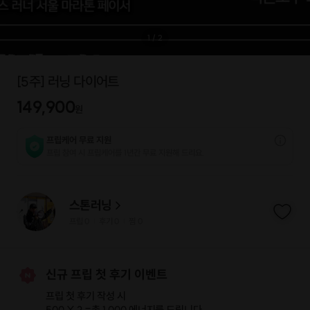
1
/
2
[5주] 러닝 다이어트
149,900
원
프립케어 무료 지원
프립 참여 시 프립케어를 1년간 무료 지원해 드리요.
스톤러닝
프립
0
후기 0
찜
0
|
|
신규 프립 첫 후기 이벤트
프립 첫 후기 작성 시
500 X 2 =
총 1,000 에너지
를 드립니다.