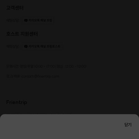
고객센터
채팅상담
:
카카오톡 채널 프립
호스트 지원센터
채팅상담
:
카카오톡 채널 프립호스트
운영시간: 평일/주말 10:00 - 17:00 (점심 : 12:00 - 13:00)
광고/제휴: contact@frientrip.com
5주 동안 재미있게 다 같이 운동하자!
Frientrip
*
부분 취소 및 환불이 불가능
하오니,
㈜프렌트립
사업자 등록번호 : 261-81-04385
|
신중하게 구매 부탁드립니다.
통신판매업신고번호 : 2016-서울성동-01088
닫기
대표 : 임수열
개인정보 관리 책임자 : 권용근
070-5175-6636
|
|
서울시 성동구 왕십리로 115 헤이그라운드 서울숲점 G704
[신청 시 유의사항]