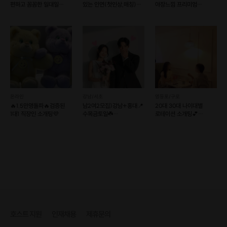
편하고 꼼꼼한 일대일
있는 인연(첫인상,매칭)
야장느낌 프리미엄
소개팅💘솔로오프
소셜이음❤️슈퍼호스트
와인파티💕
럭셔리No.1분위기💯
온라인
강남/서초
영등포/구로
🔥1.5만명돌파🔥검증된
남2여2모집)강남+홍대📍
20대 30대 나이대별
1대1 직장인 소개팅💜
수목금토일☘️
로테이션 소개팅💕
12대12훈남훈녀소개팅❤
러브톡톡
만남살롱커피
호스트 지원
인재채용
제휴문의