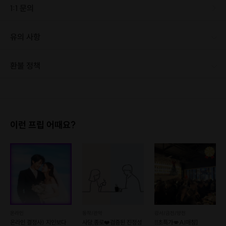
1:1 문의
유의 사항
[신청 시 유의사항] · 최소 인원 미달로 인한 취소 시 프립 마감 시간 24시간 전에 안내를 드리며 참가비는 전액 환불해 드립니다. · 부분 취소 및 환불이 불가능하오니 신중하게 구매 부탁드립니다. · 본 프립은 5주차로 이루어져 있습니다.
환불 정책
1. 결제 후 1시간 이내에는 무료 취소가 가능합니다. (단, 신청마감 이후 취소 시, 프립 진행 당일 결제 후 취소 시 취소 및 환불 불가) 2. 결제 후 1시간이 초과한 경우, 아래의 환불규정에 따라 취소수수료가 부과됩니다. - 신청마감 2일 이전 취소시 : 전액 환불 - 신청마감 1일 ~ 신청마감 이전 취소시 : 상품 금액의 50% 취소 수수료 배상 후 환불 - 신청마감 이후 취소시, 또는 당일 불참 : 환불 불가 ※ 다회권의 경우, 1회라도 사용시 부분 환불이 불가하며, 기간 내 호스트와 예약 확정 되지 않은 프립은 프립 에너지로 환불 됩니다. ※ 여행사 상품의 경우 상품 상세 페이지의 여행사 환불 규정이 우선 적용 됩니다. ※ 여행사 상품, 숙박, 이벤트 상품 등 객실, 버스 등 사전 예약 확정이 필요한 프립은 예약 확정 이후 신청마감일 이전이라도 취소 및 환불 불가합니다. ※ 취소 수수료는 신청 마감일을 기준으로 산정됩니다. ※ 신청 마감일은 무엇인가요? 호스트님들이 장소 대관, 강습, 재료 구비 등 프립 진행을 준비하기 위해, 프립 진행일보다 일찍 신청을 마감합니다. 환불은 진행일이 아닌 신청 마감일 기준으로 이루어집니다. 프립마다 신청 마감일이 다르니, 꼭 날짜와 시간을 확인 후 결제해주세요! : ) ※신청 마감일 기준 환불 규정 예시 - 프립 진행일 : 10월 27일 - 신청 마감일 : 10월 26일 10월 25일에 취소 할 경우, 신청마감일 1일 전에 해당하며 50%의 수수료가 발생합니다. [환불 신청 방법] 1. 해당 프립 결제한 계정으로 로그인 2. 마이프립 - 신청내역 or 결제내역 3. 취소를 원하는 프립 상세 정보 버튼 - 취소 ※ 결제 수단에 따라 예금주, 은행명, 계좌번호 입력
이런 프립 어때요?
온라인
동작/관악
강서/금천/양천
온라인 결정사) 지인보다
사당,종로❤️검증된 진정성
‼️초특가💋AI매칭]