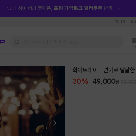
회원가입
로
피
화이트데이 - 연기로 달달한
30
%
49,000
70,00
원