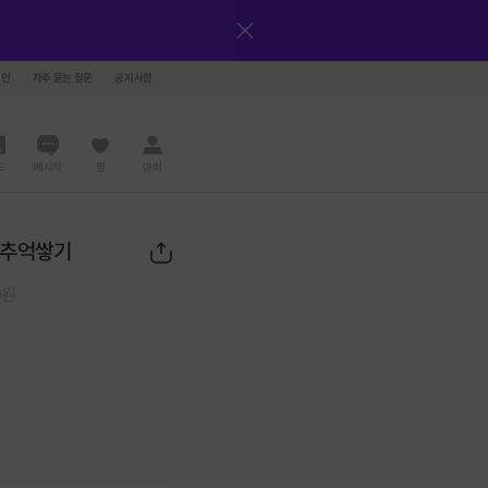
그인
자주 묻는 질문
공지사항
드
메시지
찜
마이
 추억쌓기
0
원