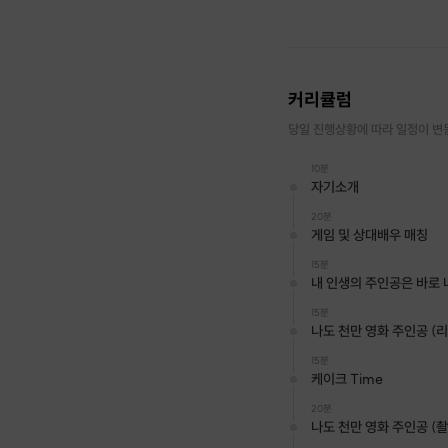
커리큘럼
당일 진행상황에 따라 일정이 변
10분
자기소개
20분
게임 및 상대배우 매칭
15분
내 인생의 주인공은 바로 나
15분
나도 천만 영화 주인공 (
15분
케이크 Time
20분
나도 천만 영화 주인공 (촬