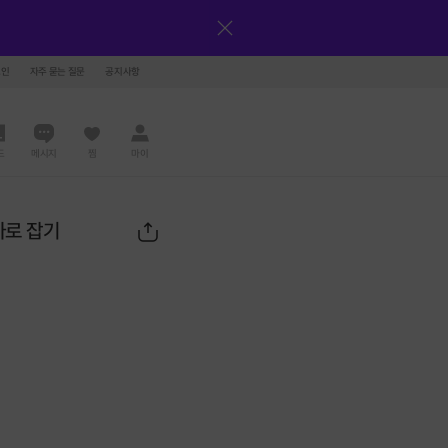
그인
자주 묻는 질문
공지사항
드
메시지
찜
마이
바로 잡기