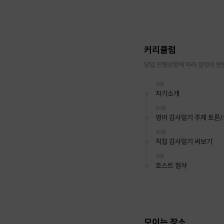
커리큘럼
당일 진행상황에 따라 일정이 변
10분
자기소개
20분
영어 감사일기 주제 토론
30분
직접 감사일기 써보기
10분
호스트 첨삭
모이는 장소