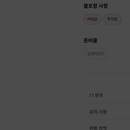
불포함 사항
커피값
주차장
준비물
긍정마인드
1:1 문의
유의 사항
[신청 시 유의사항] · 최소 인원 
환불 정책