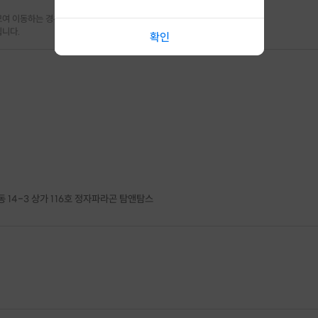
여 이동하는 경우

한 취소 시 프립 마감 시간 24시간 전에 안내를 드리며 참가비는 전액 환
됩니다.
확인
 호스트가 직접 준비해 옵니다. 참여자는 몸만 와서 함께 감사일기를 쓰
 14-3 상가 116호 정자파라곤 탐앤탐스