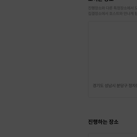
[신청 시 유의사항]
진행장소와 다른 특정장소에서 모
·
최소 인원 미달로 인
집결장소에서 호스트와 만나게 
·
영어 감사일기 주제를
을 받습니다.
경기도 성남시 분당구 정자동
진행하는 장소