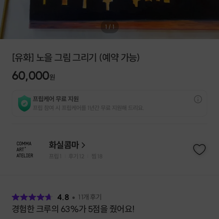
1
/
1
[유화] 노을 그림 그리기 (예약 가능)
60,000
원
프립케어 무료 지원
프립 참여 시 프립케어를 1년간 무료 지원해 드리요.
화실콤마
프립
1
후기 12
찜
18
|
|
후
기
4.8
11
개 후기
경험한 크루의 63%가 5점을 줬어요!