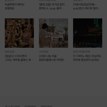
동작/관악
마포/서대문/은평
성동/광진
녹음하면서 배우는
[홍대,신림] 추가금 없이
[석촌사당강남건대k-
에디터의 리뷰
보컬레슨
원하는 k-pop 골라
pop댄스] 에스파 빌리
배우기! (예약 가능)
방탄 다영 등
"어렵게만 생각했던 유화클래스는 편견이었어요! 전문 드로잉 호
스트에게 배우니 그림에 친숙해질 수 있을 것 같아요."
ㅣ 이런 점이 좋아요
·
처음 그리는 분들도 잘 따라올 수 있게 1:1 지도를 해드려요
·
재료와 다과를 제공해드려요
송파/강동
수원/화성
마포/서대문/은평
·
준비물 없이 편하게 그림 그리러 오세요
[잠실]🎨🍷마시면서
[수원] 나뇽 미술
[1:1 피아노 레슨] 초심자도
그리는 캐주얼 클래스 파티
원데이클래스와 커피한잔
연주에 영상까지 남겨요!
#초보환영 #자만추
[유화,아크릴화,
나이프페인팅]
ㅣ 이런 분들에게 추천드려요
·
지친 일상 속에서 그림 그리는 시간을 통해 힐링하고 싶은 분
·
유화를 그려보고 싶은 누구나