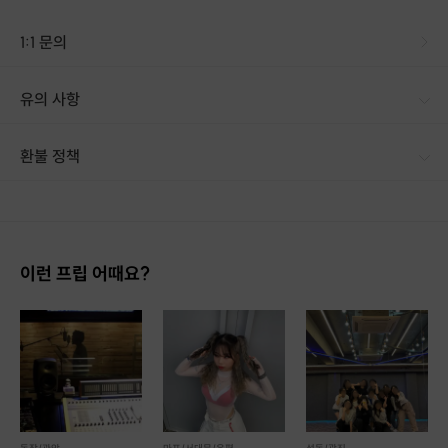
1:1 문의
유의 사항
환불 정책
1. 결제 후 14일 이내 취소 시 : 전액 환불 (단, 결제 후 14일 이내라도 호스트와 프립 진행일 예약 확정 후 환불 불가) 2. 결제 후 14일 이후 취소 시 : 환불 불가 ※ 상품의 유효기간 만료 시 연장은 불가하며, 기간 내 호스트와 예약 확정 되지 않은 프립은 프립 에너지로 환불 됩니다. ※ 환불된 에너지의 유효기간은 지급일로부터 180일이며, 유효기간 종료 후 기간연장 및 환불이 불가합니다. ※ 배송상품의 경우 배송 준비 전 전액 환불 가능, 배송 준비 후 환불 불가 합니다. ※ 다회권의 경우, 1회라도 사용시 부분 환불이 불가하며, 기간 내 호스트와 예약 확정 되지 않은 프립은 프립 에너지로 환불 됩니다. [환불 신청 방법] 1. 해당 프립 결제한 계정으로 로그인 2. 마이프립 - 신청내역 or 결제내역
이런 프립 어때요?