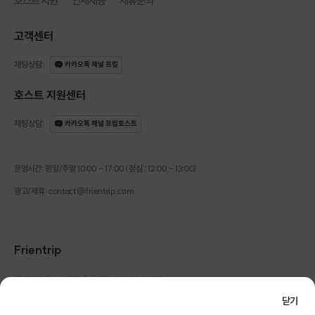
호스트 지원
인재채용
제휴문의
고객센터
채팅상담
:
카카오톡 채널 프립
호스트 지원센터
채팅상담
:
카카오톡 채널 프립호스트
운영시간: 평일/주말 10:00 - 17:00 (점심 : 12:00 - 13:00)
광고/제휴: contact@frientrip.com
Frientrip
㈜프렌트립
사업자 등록번호 : 261-81-04385
|
통신판매업신고번호 : 2016-서울성동-01088
닫기
대표 : 임수열
개인정보 관리 책임자 : 권용근
070-5175-6636
|
|