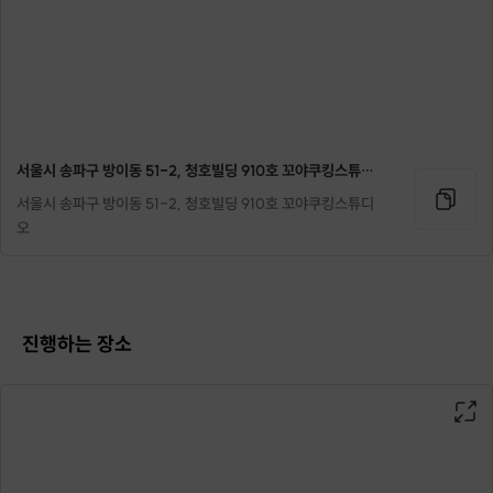
서울시 송파구 방이동 51-2, 청호빌딩 910호 꼬야쿠킹스튜디오
서울시 송파구 방이동 51-2, 청호빌딩 910호 꼬야쿠킹스튜디
오
진행하는 장소
그럴 때마다 너무 달아서
사랑하는 사람의 건강이 염려되어
살짝 망설인 적 있으셨다면
맛과 건강을 한꺼번에 챙길 수 있는
캐릭터 김밥을 직접 만들어 마음을 표현해 보세요