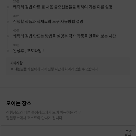
20분
캐릭터 김밥 아트 를 처음 들으신분들을 위하여 기본 이론 설명
30분
진행할 작품과 식재료와 도구 사용방법 설명
40분
캐릭터 김밥 만드는 방법을 설명후 각자 작품을 만들어 보는 시간
30분
완성후 , 포토타임 !
"
사랑하는 사람에게
기타사항
기념일 날 보통 초콜릿이나 사탕을 선물하며
※ 대원님들의 실력에 따라 진행 시간에 차이가 있을 수 있습니다.
사랑을 표현한 적 한두 번쯤 있으시죠 ?
"
모이는 장소
진행장소와 다른 특정장소에서 모여 이동하는 경우

집결장소에서 호스트와 만나게 됩니다.