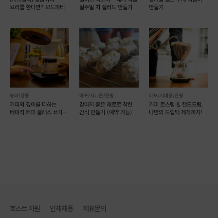
요리를 한다면? 모드파티
일주일 치 샐러드 만들기
만들기
송파/강동
마포/서대문/은평
마포/서대문/은평
커피의 깊이를 더하는
강아지 좋은 재료로 착한
커피 로스팅 & 핸드드립,
베이직 커피 클래스 #기초
간식 만들기 (예약 가능)
나만의 드립백 제작까지!
#핸드드립 #원데이
곰손도
남녀 노소
누구든지
호스트 지원
인재채용
제휴문의
귀엽고 사랑스런