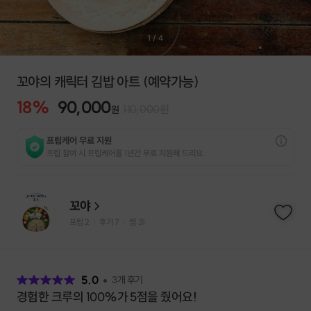
1
/
4
꼬야의 캐릭터 김밥 아트 (예약가능)
18
%
90,000
110,000
원
원
프립케어 무료 지원
프립 참여 시 프립케어를 1년간 무료 지원해 드리요.
꼬야
프립
2
후기 7
찜
31
|
|
후
기
5.0
3
개 후기
경험한 크루의 100%가 5점을 줬어요!