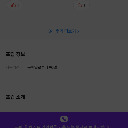
3) 심지어 맛있기까지하다... 함께간
건 당연하구요. 선물용으로 이
1
1
회사 동료분들도 모두 너무 만족했고
으로 활용해 보는것도 너무 좋
이렇게 알찬 액티비티는 손에 꼽을
같아요
것 같아요!!! 호스트님 덕분에 양 손
3
개 후기 더보기
두둑히 프립을 마무리할 수 있었습니
다 🧡
프립 정보
사용기간
구매일로부터
90
일
프립 소개