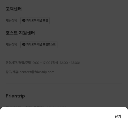
캐릭터 요리를 만들면서 즐거움을 느끼고
고객센터
생생한 표정 속에서 힐링 할 수 있는 클래스입니다.
채팅상담
:
카카오톡 채널 프립
호스트 지원센터
채팅상담
:
카카오톡 채널 프립호스트
운영시간: 평일/주말 10:00 - 17:00 (점심 : 12:00 - 13:00)
광고/제휴: contact@frientrip.com
Frientrip
㈜프렌트립
사업자 등록번호 : 261-81-04385
|
통신판매업신고번호 : 2016-서울성동-01088
닫기
대표 : 임수열
개인정보 관리 책임자 : 권용근
070-5175-6636
|
|
서울시 성동구 왕십리로 115 헤이그라운드 서울숲점 G704