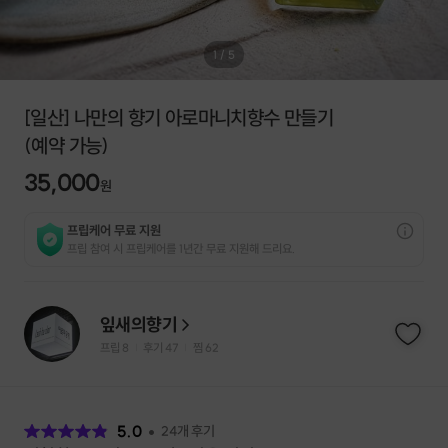
1
/
5
[일산] 나만의 향기 아로마니치향수 만들기
(예약 가능)
35,000
원
프립케어 무료 지원
프립 참여 시 프립케어를 1년간 무료 지원해 드리요.
잎새의향기
프립
8
후기 47
찜
62
|
|
후
기
5.0
24
개 후기