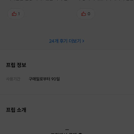
갑니다ㅎㅎ 세심하고 꼼꼼하게 살펴
분으로 들어갔고 직접 간 원두로
봐주시고 만족할때까지 향 맞춰주시
피도 만들어 주셨는데 너무 맛
1
0
고 기분 좋은 체험을 했네요😄 향수
요! 아로마 향을 하나씩 맡아보
잘 쓰도록 할게요 향수 다 쓰고 또 참
그 향에 대해 설명도 함께 해주
여하고 싶은 마음이랍니다😊
너무 유익하고 즐거운 시간이었
24
개 후기 더보기
ㅎㅎ 어떻게 이렇게 하나하나 다
명해주실 수가 있지? 라는 생각
정도로 설명 진짜 잘해주시구 
이 정말 후딱 지나갔어요! 남자친구
프립 정보
도 너무 즐거웠다고 하고 다음엔
드크림도 만들어보고 싶다고 하
사용기간
구매일로부터
90
일
😆 아 그리구 다음엔 엄마랑 가
을것 같아요 ㅎㅎ 너무 즐거운 
이랑 비누도 너무 감사합니다💕
프립 소개
ㅡ