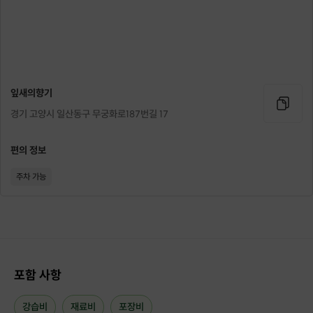
잎새의향기
경기 고양시 일산동구 무궁화로187번길 17
편의 정보
[니치향수 만들기]
주차 가능
너무 막연하실 필요 없어요.
이미 만들어져 있는 향을 시향하시며
좋아하는 향을 함께 찾고
기본향을 중심으로
나만의 향수 레시피를 만들 거예요.
포함 사항
어렵지 않게 차근차근 안내해 드릴게요.
강습비
재료비
포장비