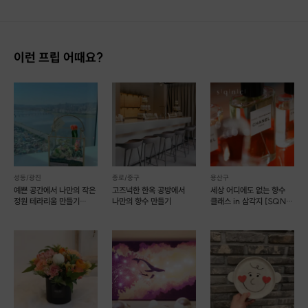
이런 프립 어때요?
계산기와 저울만 사용하실 수 있다면 어렵지 않아요.
스티커도 나만의 이름을 넣어주면 좋아요.
전혀 생각나지 않는다면
기존 퍼품스티커도 있어요.
성동/광진
종로/중구
용산구
예쁜 공간에서 나만의 작은
고즈넉한 한옥 공방에서
세상 어디에도 없는 향수
정원 테라리움 만들기
나만의 향수 만들기
클래스 in 삼각지 [SQNC
(예약 가능)
003]