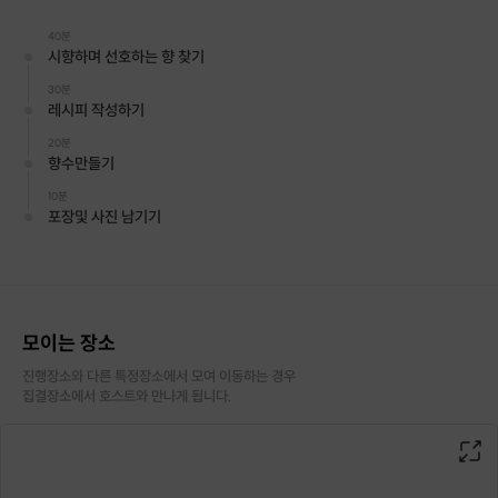
평범한 향이 아닌
40분
나만의 향수를 사용하고 싶으신 분께
시향하며 선호하는 향 찾기
추천해드려요.
30분
레시피 작성하기
20분
향수만들기
10분
포장및 사진 남기기
모이는 장소
진행장소와 다른 특정장소에서 모여 이동하는 경우

집결장소에서 호스트와 만나게 됩니다.