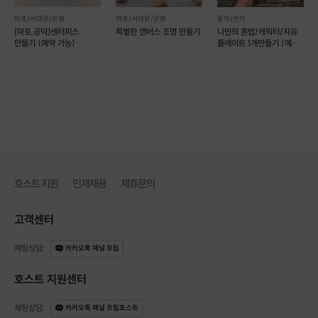
마포/서대문/은평
마포/서대문/은평
동작/관악
[마포,공덕]센터피스
특별한 캔버스 조명 만들기
나만의 혼밥/캐릭터/자유
만들기 (예약 가능)
플레이트 1개만들기 (예약
가능)
호스트 지원
인재채용
제휴문의
고객센터
채팅상담
:
카카오톡 채널 프립
호스트 지원센터
채팅상담
:
카카오톡 채널 프립호스트