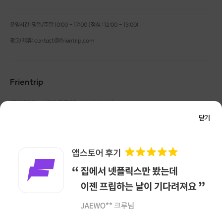
운영시간: 평일/주말 10:00 - 17:00 (점심 : 12:00 - 13:00)
광고/제휴: contact@frientrip.com
Frientrip
㈜프렌트립
사업자 등록번호 : 261-81-04385
|
통신판매업신고번호 : 2016-서울성동-01088
닫기
대표 : 임수열
개인정보 관리 책임자 : 권용근
070-5175-6636
|
|
서울시 성동구 왕십리로 115 헤이그라운드 서울숲점 G704
㈜프렌트립은 통신판매중개자로서 거래당사자가 아니며, 호스트가 등록한 상품정보 및 거래에
대해 ㈜프렌트립은 일체의 책임을 지지 않습니다.
NICEPAY 안전거래 서비스 : 고객님의 안전거래를 위해 현금 결제 시, 저희 사이트에서 가입한
구매안전 서비스를 이용할 수 있습니다.
가입 확인
이용약관
개인정보 처리방침
앱 다운로드