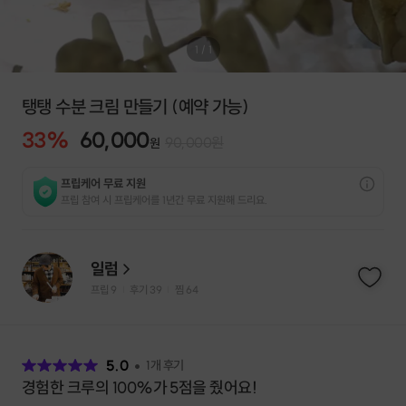
1
/
1
탱탱 수분 크림 만들기 (예약 가능)
33
%
60,000
90,000
원
원
프립케어 무료 지원
프립 참여 시 프립케어를 1년간 무료 지원해 드리요.
일럼
프립
9
후기 39
찜
64
|
|
후
기
5.0
1
개 후기
경험한 크루의 100%가 5점을 줬어요!