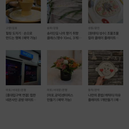
고양/김포
송파/강동
성동/광진
힐링 도자기 : 손으로
송리단길 나의 향기 취향
[원데이/성수] 조물조물
만드는 행복 (예약 가능)
클래스(향수 10mL 3개)
칼라 클레이 플레이트
(예약 가능)
만들기 _도자기 공예
마포/서대문/은평
마포/서대문/은평
동작/관악
[홍대입구역 연결] 힙한
[마포,공덕]센터피스
나만의 혼밥/캐릭터/자유
네온사인 공방 데이트
만들기 (예약 가능)
플레이트 1개만들기 (예약
SMOOD (예약 가능)
가능)
- 제작 물품 : 수분 크림 50mL