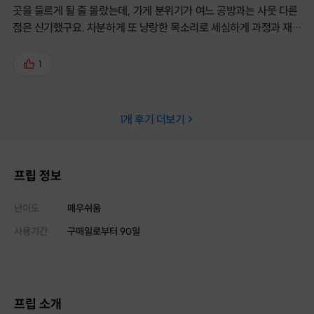
곳을 들르게 될 줄 몰랐는데, 가게 분위기가 여느 공방과는 사뭇 다른
점은 신기했구요. 차분하게 또 낭랑한 목소리로 세심하게 과정과 재
료에 대해 설명해주셨습니다. 시끌벅적하지 않게 이런저런 재료들을
눈에 익혀가며 체험해보는 시간이었어요. 직접 만들어 더 뿌듯한 결
1
과물을 들고 돌아갈 수 있었습니다. (저는 추가금을 결제하고 두 개를
만들어 갔어요) 함께 잠시 수다 떨어주셔서 감사했습니다. 아마도 스
킨로션이 떨어질 초겨울쯤 다시 갈 게요! :)
1
개 후기 더보기
프립 정보
난이도
매우쉬움
사용기간
구매일로부터
90
일
프립 소개