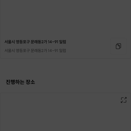
사용하고 있는 스킨케어 제품들은
어떤 원료로 만들어졌나요?
수분 크림은
단순히 촉촉한 크림이 아니에요.
서울시 영등포구 문래동2가 14-91 일럼
피부 속에 물을 채워주고,
서울시 영등포구 문래동2가 14-91 일럼
날아가지 못하게 꽉 잡아주는
밸런스가 중요하죠.
내 피부의 소중한 수분을 채워줄
수분 크림
진행하는 장소
가장 순한 원료와 효능이
뛰어난 천연원료로
'내 손으로 직접' 만들어보면 어떨까요?