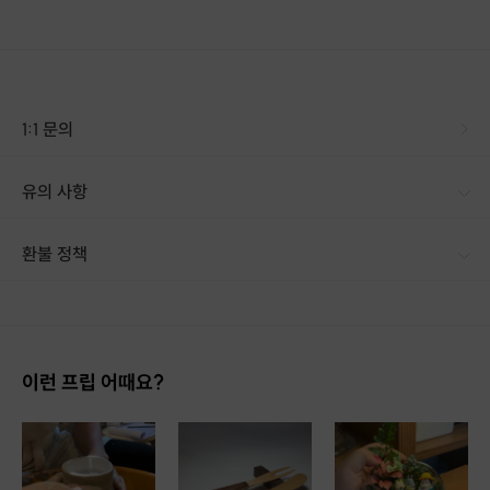
Resin Art
1:1 문의
프립 소개
유의 사항
레진 아트
란?
─
환불 정책
수지 액을 굳혀 작품을 만드는
1. 결제 후 14일 이내 취소 시 : 전액 환불 (단, 결제 후 14일 이내라도 호스트와 프립 진행일 예약 확정 후 환불 불가) 2. 결제 후 14일 이후 취소 시 : 환불 불가 ※ 상품의 유효기간 만료 시 연장은 불가하며, 기간 내 호스트와 예약 확정 되지 않은 프립은 프립 에너지로 환불 됩니다. ※ 환불된 에너지의 유효기간은 지급일로부터 180일이며, 유효기간 종료 후 기간연장 및 환불이 불가합니다. ※ 배송상품의 경우 배송 준비 전 전액 환불 가능, 배송 준비 후 환불 불가 합니다. ※ 다회권의 경우, 1회라도 사용시 부분 환불이 불가하며, 기간 내 호스트와 예약 확정 되지 않은 프립은 프립 에너지로 환불 됩니다. [환불 신청 방법] 1. 해당 프립 결제한 계정으로 로그인 2. 마이프립 - 신청내역 or 결제내역
공예의 일종
입니다.
최근 💍
액세서리
제작
에 사용되기 시작하면서
많은 사랑을 받고 있어요~
이런 프립 어때요?
(이미 일본에서는
널리 사용되고 있답니다!)
처음에 액체 상태로 작품을
만들 수 있기 때문에
초보자분들도