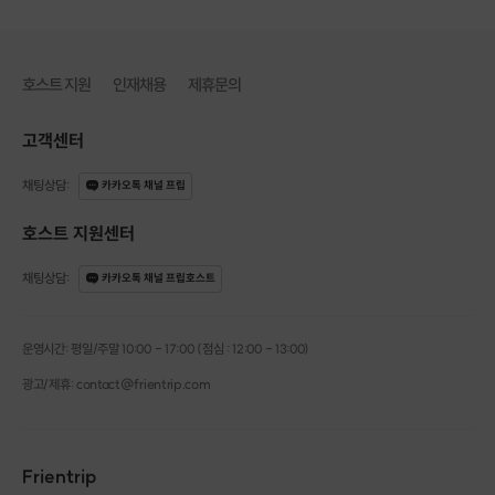
—
호스트 지원
인재채용
제휴문의
썬 캐쳐
: 빛을 잡다_
⛅하늘의 빛을 🌈무지개로 바꿔주는 썬 캐쳐🌞
고객센터
빛을 잡아와 공간 안으로 퍼트려
채팅상담
:
카카오톡 채널 프립
따뜻하고 좋은 기운을 만들어오라고 기원
했던
미국의 인디언들이 부적으로 사용했던 소품입니다
🙏
호스트 지원센터
의미가 좋은 만큼
채팅상담
:
카카오톡 채널 프립호스트
🎁선물용으로 사랑받는답니다.
직접 제작한다면 그 의미가 남다르겠죠?😉
운영시간: 평일/주말 10:00 - 17:00 (점심 : 12:00 - 13:00)
광고/제휴: contact@frientrip.com
Frientrip