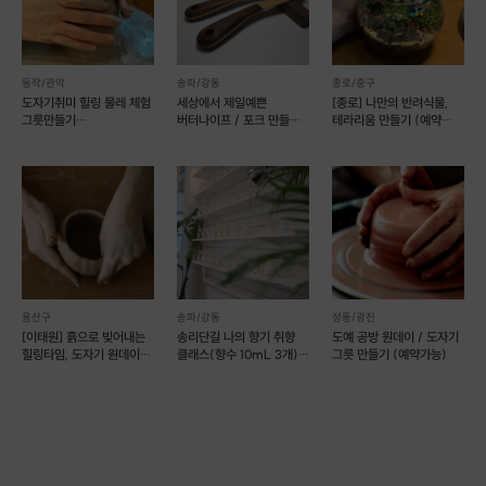
쉽게 제작
할 수 있는 장점이 있어요👍
💩똥손이라고 걱정하지 마시고
쉽게 나만의 작품을 만들어보세요💖
동작/관악
송파/강동
종로/중구
도자기취미 힐링 물레 체험
세상에서 제일예쁜
[종로] 나만의 반려식물,
그릇만들기
버터나이프 / 포크 만들기
테라리움 만들기 (예약
(물레2+소품2)
(예약 가능)
가능)
용산구
송파/강동
성동/광진
[이태원] 흙으로 빚어내는
송리단길 나의 향기 취향
도예 공방 원데이 / 도자기
힐링타임, 도자기 원데이
클래스(향수 10mL 3개)
그릇 만들기 (예약가능)
클래스
(예약 가능)