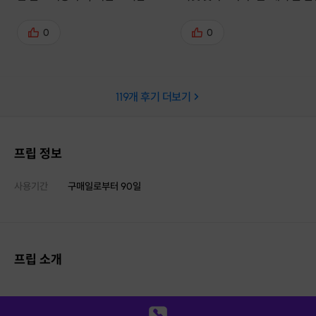
수 있어서 넘 좋았어요 ㅎㅎ 고양이
서 너무 좋았어오😆😆 저같은 💩
키우는 언니는 키우는 고양이 색깔로
도 진짜 팔아도 될 정도의 퀄리
0
0
그리고, 곰돌이 고른 언니는 가게에
너무 이쁘게 만들어지게 도와주
있는 샘플 참고해서 만들고, 저는 네
데박 친절하세요. 매장도 아기
잎클로버가 귀여워서 그걸로 했는데
하고 이쁘구, 구경할 것도 많아요
119
개 후기 더보기
별 거 아닌데 집중해서 만들게 되고
ㅎ 선물 받고 감동 받을 지인이 
스트레스 풀리더라구요 ㅎㅎ 2시간
보이네요~🤭🤭 좋은 선물 잘 
정도 걸렸는데 만드는 동안에도 재밌
가요~
었지만 다 만들고 나니 뿌듯하고 예
프립 정보
쁘고.... 너무나 기억에 남는 하루일
거 같아요.
사용기간
구매일로부터
90
일
프립 소개