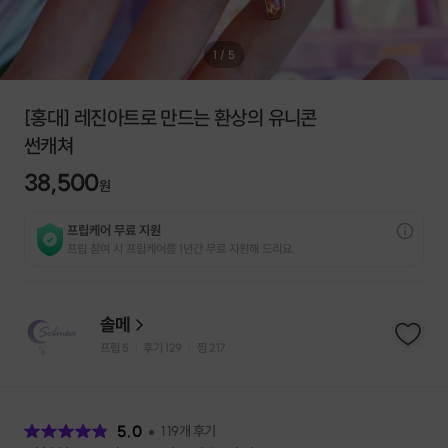
1
/
5
[홍대] 레진아트로 만드는 환상의 유니콘
썬캐쳐
38,500
원
프립케어 무료 지원
프립 참여 시 프립케어를 1년간 무료 지원해 드리요.
솔메
프립
5
후기 129
찜
217
|
|
후
기
5.0
119
개 후기