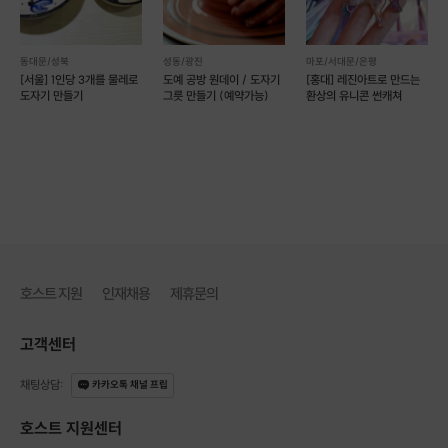
동대문/성북
성동/광진
마포/서대문/은평
[서울] 1인당 3개를 물레로
도예 공방 원데이 / 도자기
[홍대] 레진아트로 만드는
도자기 만들기
그릇 만들기 (예약가능)
환상의 유니콘 썬캐쳐
호스트 지원
인재채용
제휴문의
고객센터
채팅상담
:
카카오톡 채널 프립
호스트 지원센터