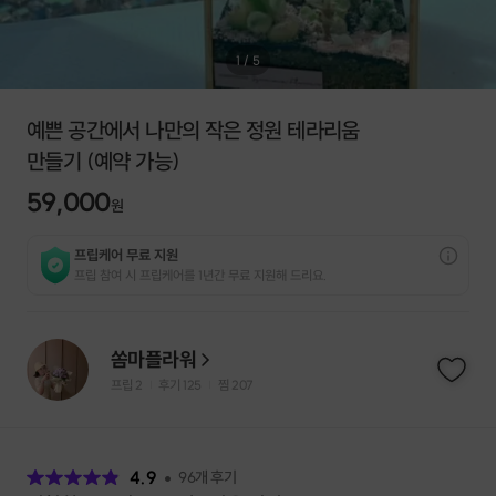
1
/
5
예쁜 공간에서 나만의 작은 정원 테라리움
만들기 (예약 가능)
59,000
원
프립케어 무료 지원
프립 참여 시 프립케어를 1년간 무료 지원해 드리요.
쏨마플라워
프립
2
후기 125
찜
207
|
|
후
기
4.9
96
개 후기