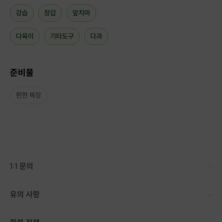
강습
장갑
앞치마
다육이
기타도구
다과
준비물
편한 복장
1:1 문의
유의 사항