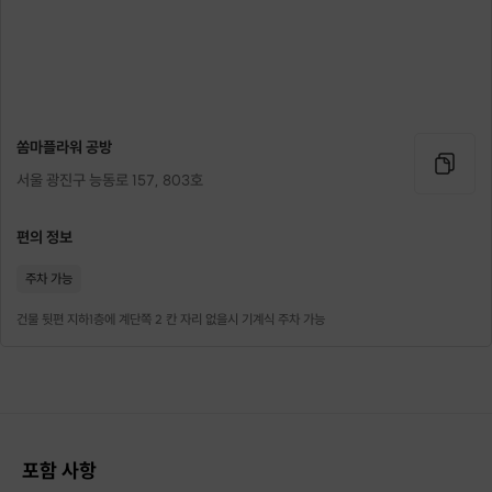
쏨마플라워 공방
서울 광진구 능동로 157, 803호
편의 정보
주차 가능
건물 뒷편 지하1층에 계단쪽 2 칸 자리 없을시 기계식 주차 가능
드라마 ‘더 킹’ 에 협찬한 테라리움
극 중 구서령의 테이블에 딱 놓여진 테라리움!
캐치하신 분들이 보고 연락 많이 주시는데요
작년부터 기업강의/공무원강의
그리고 한강뷰에서의 수업 등
꾸준한 사랑을 받았기 때문에 많은 분들이 찾아주셨었어요!
포함 사항