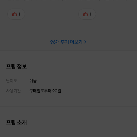
🤗🤗 너무 재밌고 식물 이야기도
았고 사진도 예쁘게 찍어주시고
1
1
선물도 주시고 아무튼 무엇하나
지 않는 완벽한 프로그램이었습
다!!
96
개 후기 더보기
프립 정보
난이도
쉬움
사용기간
구매일로부터
90
일
프립 소개