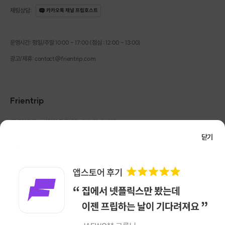
채팅상담
:
카카오톡 채널 프립호스트
운영시간: 평일/주말 10:00 - 17:00 (점심 : 12:00 - 13:00)
광고/제휴: contact@frientrip.com
Frientrip
㈜프렌트립
사업자 등록번호 : 261-81-04385
|
통신판매업신고번호 : 2016-서울성동-01088
닫기
대표 : 임수열
개인정보 관리 책임자 : 권용근
070-5175-6636
|
|
서울시 성동구 왕십리로 115 헤이그라운드 서울숲점 G704
㈜프렌트립은 통신판매중개자로서 거래당사자가 아니며, 호스트가 등록한 상품정보 및 거래에
대해 ㈜프렌트립은 일체의 책임을 지지 않습니다.
NICEPAY 안전거래 서비스 : 고객님의 안전거래를 위해 현금 결제 시, 저희 사이트에서 가입한
구매안전 서비스를 이용할 수 있습니다.
가입 확인
이용약관
개인정보 처리방침