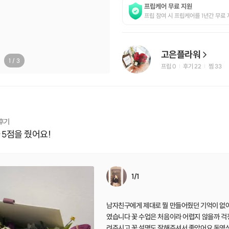
프립케어 무료 지원
프립 참여 시 프립케어를 1년간 무료 
고은플라워
1
/
3
프립
0
후기 22
찜
33
|
|
 후기
 5점을 줬어요!
1/1
남자친구에게 제대로 뭘 만들어줬던 기억이 없
였습니다 꽃 수업은 처음이라 어렵지 않을까 걱
려주시고 꽃 설명도 잘해주셔서 좋았어요 동영