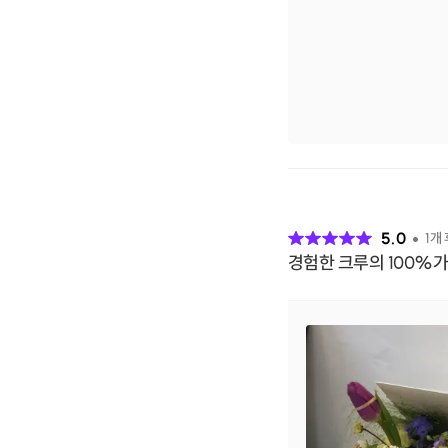
후
기
5.0
1
개
경험한 크루의 100%가