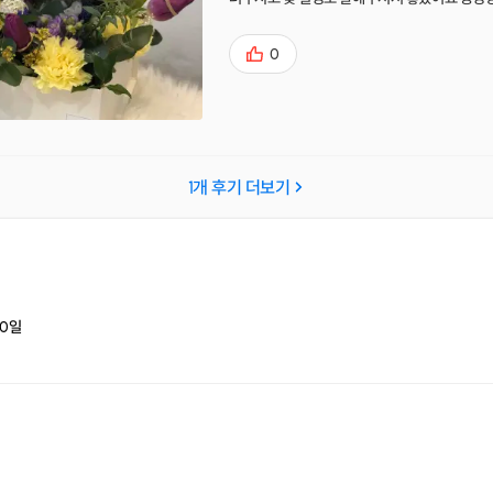
많이 찍어보내주셔서 다음에 또 만들러 방문하겠
무 ㅎㅎㅎ
0
1
개 후기 더보기
0
일