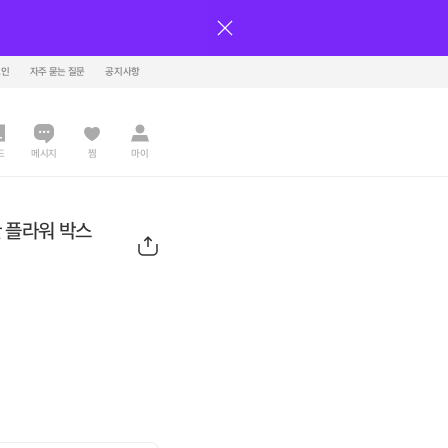
그인
자주 묻는 질문
공지사항
드
메시지
찜
마이
 플라워 박스