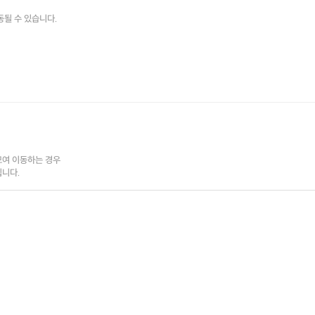
동될 수 있습니다.
학동역 1번 출구에 위치한
꽃집
'고은플라워'
카페 klar 와 함께 운영하고 있어서
오셔서 맛있는 커피 한잔과 함께
플라워 클래스를 들어볼 수 있어요.
여 이동하는 경우

됩니다.