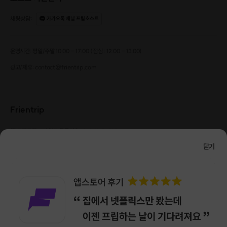
채팅상담
:
카카오톡 채널 프립호스트
운영시간: 평일/주말 10:00 - 17:00 (점심 : 12:00 - 13:00)
광고/제휴: contact@frientrip.com
Frientrip
㈜프렌트립
사업자 등록번호 : 261-81-04385
|
통신판매업신고번호 : 2016-서울성동-01088
닫기
대표 : 임수열
개인정보 관리 책임자 : 권용근
070-5175-6636
|
|
서울시 성동구 왕십리로 115 헤이그라운드 서울숲점 G704
㈜프렌트립은 통신판매중개자로서 거래당사자가 아니며, 호스트가 등록한 상품정보 및 거래에
대해 ㈜프렌트립은 일체의 책임을 지지 않습니다.
NICEPAY 안전거래 서비스 : 고객님의 안전거래를 위해 현금 결제 시, 저희 사이트에서 가입한
구매안전 서비스를 이용할 수 있습니다.
가입 확인
이용약관
개인정보 처리방침