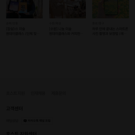
송파/강동
수원/화성
종로/중구
[잠실]🎨 미술
[수원] 나뇽 미술
하루 만에 끝내는 스마트폰
원데이클래스 (단체 및
원데이클래스와 커피한잔
사진 촬영과 보정법 (예약
기업강의/워크숍 가능)
[유화,아크릴화,
가능)
나이프페인팅]
호스트 지원
인재채용
제휴문의
고객센터
채팅상담
:
카카오톡 채널 프립
호스트 지원센터