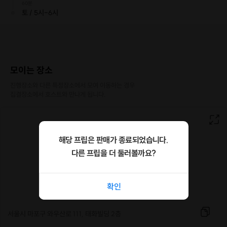
60분
토 / 5시-6시
- SG 트레이닝을
한 번도 참여한 적 없는 사람은 있어도,
한 번만 참여한 사람은 없습니다.
SG엔터테인먼트는 2018년,
모이는 장소
프랑스 출신의 기업가이자 프로듀서
Joon-Hae Spielmann와
진행장소와 다른 특정장소에서 모여 이동하는 경우

글로벌 마케팅 전문가 Thomas Sommer가
집결장소에서 호스트와 만나게 됩니다.
함께 설립한 음반 레이블과 아카데미를 결합한
국내 최초의 프로덕션 스튜디오입니다.
본 엔터테인먼트는
해당 프립은 판매가 종료되었습니다.
모든 사람의 독특하고 창의적인
다른 프립을 더 둘러볼까요?
잠재 능력을
끌어내기 위해
내면과 감정 표출을 매개로 하
는
진정한 음악 활동을 지속해나갈 것입니다.
확인
또한 통합적인 교육 방침에 따라,
수강생들은 한가지만이 아닌
서울시 마포구 와우산로 111, 태화빌딩 2층
보컬, 댄스, 연기/음악, 영상 제작 등의