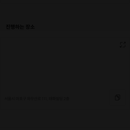
다양한 분야의 트레이닝을 받게 됩니다.
전세계를 열광시킬 K-POP 차세대 스타는
바로 당신입니다!
진행하는 장소
SG엔터테인먼트의 가족인
SG유니티와 함께 하면
자신의 솔직한 감정과 내면을 창의적으로 표현하는
진정성있는 아티스트로 거듭날 수 있습니다!
[신청 시 유의사항]
·
최소 인원 미달로 인한 취소 시 프립 마감 시간 24시간 전에 안내
를 드리며 참가비는 전액 환불해 드립니다.
·
시간에 꼭 맞춰서 참여해주시기 바랍니다.
서울시 마포구 와우산로 111, 태화빌딩 2층