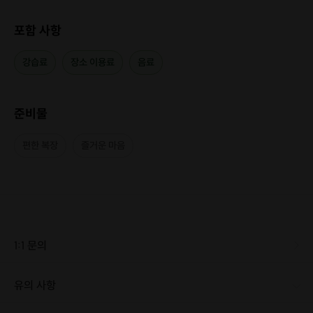
포함 사항
강습료
장소 이용료
음료
준비물
편한 복장
즐거운 마음
1:1 문의
유의 사항