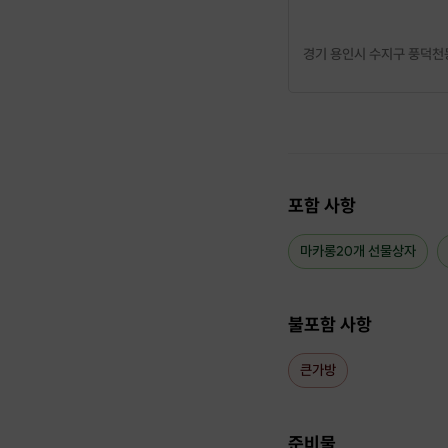
경기 용인시 수지구 풍덕천동
포함 사항
필링은 1인당 2가지 종류를
녹차/다크초코/딸기우유
마카롱20개 선물상자
복분자/쿠키앤크림/로투
엄청 다양하죠?
불포함 사항
이렇게 진행됩니다
큰가방
*소요시간 : 약 120분
*진행인원 : 최소 2인, 최
머랭치기
꼬끄짜기
준비물