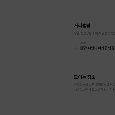
안녕하세요 디팝슈가입니
커리큘럼
동네에서 가장 핫한 베이킹
처음이어도 괜찮아요 마카
당일 진행상황에 따라 일정이 변
디팝슈가 클래스의 특별
120분
집중! 나만의 마카롱 만들
- 100% 아몬드 파우더
- 재료는 되도록 국산과 
- 20개 꽉 차게 마카롱
- 소수정예로 진행하며 코
- 키즈/원데이/정규반 모
모이는 장소
진행장소와 다른 특정장소에서 모
집결장소에서 호스트와 만나게 