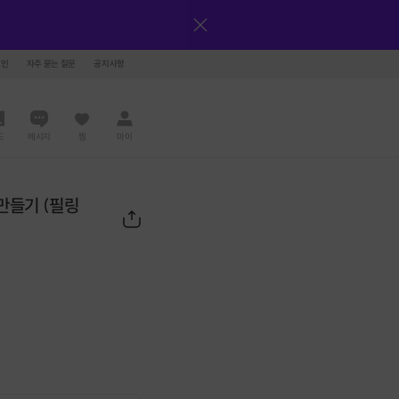
그인
자주 묻는 질문
공지사항
드
메시지
찜
마이
만들기 (필링