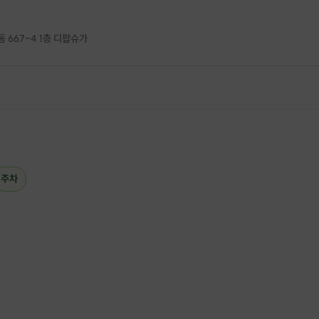
 667-4 1층 디팝슈가
 선택 가능
합니다.
/귤마멀레이드
주차
스/땅콩크림/민트
대 3인