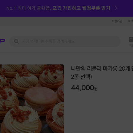
회원가입
로
피
나만의 러블리 마카롱 20개 
2종 선택)
44,000
원