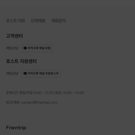
잘 그리고 계시지요?
호스트 지원
인재채용
제휴문의
조금만 익숙해지시면
응용 작업을 하시기도 합니다!
고객센터
걱정하지 마시고 도전해보세요!
😀
채팅상담
:
카카오톡 채널 프립
호스트 지원센터
채팅상담
:
카카오톡 채널 프립호스트
운영시간: 평일/주말 10:00 - 17:00 (점심 : 12:00 - 13:00)
광고/제휴: contact@frientrip.com
Frientrip