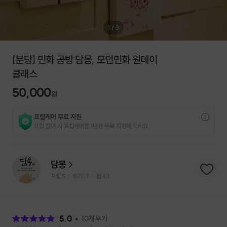
1
/
3
[분당] 민화 공방 담몽, 모던민화 원데이
클래스
50,000
원
프립케어 무료 지원
프립 참여 시 프립케어를 1년간 무료 지원해 드리요.
담몽
프립
5
후기 17
찜
43
|
|
후
기
5.0
10
개 후기