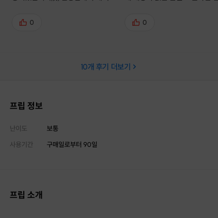
법도 꼼꼼하게 알려주시고, 완성해
완성할 수 있습니다. 다음에도 
가는 과정이 넘넘 힐링이었어요!! 👍
해서 근사한 민화 그려보고 싶네
0
0
무조건 추천합니다. 그리는데 
없는 분들도 선생님 도움 받아서
사한 작품 만들수 있습니다
10
개 후기 더보기
프립 정보
난이도
보통
사용기간
구매일로부터
90
일
프립 소개