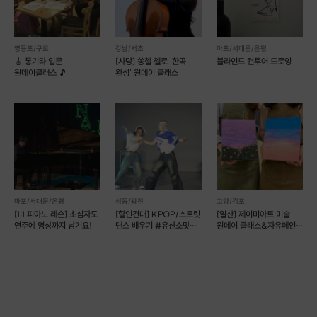
1:1 개별 맞춤
으로 봐드리기 때문에
그림 경험이 없는 초보자분들도
영등포/구로
강남/서초
마포/서대문/은평
🎸 통기타 입문
[사당] 쏭첼 첼로 '한곡
블라인드 컨투어 드로잉
완성도 높은 작품
을 가져가실 수 있습니다.
원데이클래스 🎵
완성' 원데이 클래스
마포/서대문/은평
성동/광진
고양/김포
[1:1 피아노 레슨] 초심자도
[할인건대] KPOP/스트릿
[일산] 제이미아트 미술
연주에 영상까지 남겨요!
댄스 배우기 #유산소맛집
원데이 클래스&자유페인팅
#건대 놀거리
(예약 가능)
그림을 그려보지 않은
💩
초보자 원데이클래스 수강자분들
입니다.