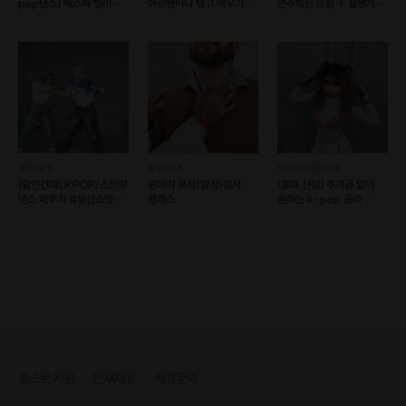
pop댄스] 에스파 빌리
아르헨티나 탱고 배우기
연주하는 드럼 + 촬영까지!
방탄 다영 등
원데이클래스
(일정조율문의)
연필의 기본 재료 속성부터,
재료에 맞는 그리는 방법까지 알려드립니다.
배운 내용을 바탕으로 자신만의 그림을 완성하고,
저의 여행 드로잉도 공유해드릴게요.
기본 스킬부터 저만의 노하우까지
모두 알려드립니다!😃
성동/광진
강남/서초
마포/서대문/은평
[할인건대] KPOP/스트릿
원데이 음성(발성)검사
[홍대,신림] 추가금 없이
댄스 배우기 #유산소맛집
클래스
원하는 k-pop 골라
#건대 놀거리
배우기! (예약 가능)
호스트 지원
인재채용
제휴문의