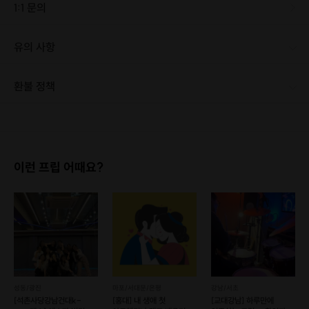
1:1 문의
유의 사항
환불 정책
1. 결제 후 1시간 이내에는 무료 취소가 가능합니다. (단, 신청마감 이후 취소 시, 프립 진행 당일 결제 후 취소 시 취소 및 환불 불가) 2. 결제 후 1시간이 초과한 경우, 아래의 환불규정에 따라 취소수수료가 부과됩니다. - 신청마감 2일 이전 취소시 : 전액 환불 - 신청마감 1일 ~ 신청마감 이전 취소시 : 상품 금액의 50% 취소 수수료 배상 후 환불 - 신청마감 이후 취소시, 또는 당일 불참 : 환불 불가 ※ 다회권의 경우, 1회라도 사용시 부분 환불이 불가하며, 기간 내 호스트와 예약 확정 되지 않은 프립은 프립 에너지로 환불 됩니다. ※ 여행사 상품의 경우 상품 상세 페이지의 여행사 환불 규정이 우선 적용 됩니다. ※ 여행사 상품, 숙박, 이벤트 상품 등 객실, 버스 등 사전 예약 확정이 필요한 프립은 예약 확정 이후 신청마감일 이전이라도 취소 및 환불 불가합니다. ※ 취소 수수료는 신청 마감일을 기준으로 산정됩니다. ※ 신청 마감일은 무엇인가요? 호스트님들이 장소 대관, 강습, 재료 구비 등 프립 진행을 준비하기 위해, 프립 진행일보다 일찍 신청을 마감합니다. 환불은 진행일이 아닌 신청 마감일 기준으로 이루어집니다. 프립마다 신청 마감일이 다르니, 꼭 날짜와 시간을 확인 후 결제해주세요! : ) ※신청 마감일 기준 환불 규정 예시 - 프립 진행일 : 10월 27일 - 신청 마감일 : 10월 26일 10월 25일에 취소 할 경우, 신청마감일 1일 전에 해당하며 50%의 수수료가 발생합니다. [환불 신청 방법] 1. 해당 프립 결제한 계정으로 로그인 2. 마이프립 - 신청내역 or 결제내역 3. 취소를 원하는 프립 상세 정보 버튼 - 취소 ※ 결제 수단에 따라 예금주, 은행명, 계좌번호 입력
이런 프립 어때요?
여행 드로잉에 필요한
간단한 개념도 쉽게 설명해드립니다.
이를 통하여 풍경을
보고 그리는 방법을 알려드립니다😄
"소실점과 기준점"
성동/광진
마포/서대문/은평
강남/서초
기초를 탄탄하게 하면 같은 풍경도
[석촌사당강남건대k-
[홍대] 내 생애 첫
[교대강남] 하루만에
더 아름답게 그릴 수 있죠!