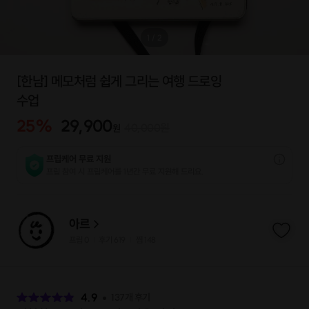
1
/
2
[한남] 메모처럼 쉽게 그리는 여행 드로잉
수업
25
%
29,900
40,000
원
원
프립케어 무료 지원
프립 참여 시 프립케어를 1년간 무료 지원해 드리요.
아르
프립
0
후기 619
찜
148
|
|
후
기
4.9
137
개 후기