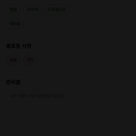
연필
지우개
드로잉노트
대관료
불포함 사항
음료
주차
그림에 대한 두려움이 즐거움으로 바뀌도록
차근차근 알려드리겠습니다.
준비물
자신만의 스타일
로 그리는 법을 알려드리겠습니다.
모든 재료는 제가 준비해서 갑니다.
"그림은 어렵지 않다"
각자의 스타일로 보는 눈을 길러라!