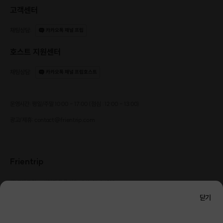
고객센터
채팅상담
:
카카오톡 채널 프립
호스트 지원센터
채팅상담
:
카카오톡 채널 프립호스트
운영시간: 평일/주말 10:00 - 17:00 (점심 : 12:00 - 13:00)
광고/제휴: contact@frientrip.com
Frientrip
㈜프렌트립
사업자 등록번호 : 261-81-04385
|
통신판매업신고번호 : 2016-서울성동-01088
닫기
대표 : 임수열
개인정보 관리 책임자 : 권용근
070-5175-6636
|
|
서울시 성동구 왕십리로 115 헤이그라운드 서울숲점 G704
단 2시간으로