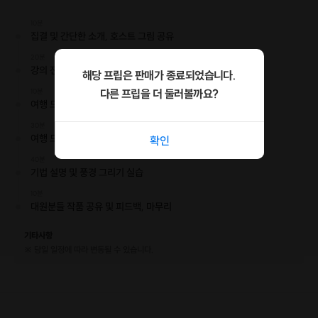
으로 기록한 단 한 장의 엽서를 가져보세요.
10분
집결 및 간단한 소개, 호스트 그림 공유
🤚​안녕하세요!
비전공자 출신의 13년 차 직장인이자, 약 800여 명의 인생 취미를 찾아준 여
20분
강의 전 드리고 싶은 말씀
행 드로잉 가이드 아르입니다.
해당 프립은 판매가 종료되었습니다.
저 역시 그림과는 거리가 먼 IT 업계 종사자였지만, 저만의 스타일을 찾아 작
10분
다른 프립을 더 둘러볼까요?
가가 되었습니다. 전시회도 열었고요.
여행 드로잉 준비물 설명
30분
제가 찾은 그
'가장 빠른 지름길'
을 이제 여러분께 공유합니다.
여행 드로잉 시에 반드시 알아야 할 포인트 설명
확인
40분
"메모처럼 쉽게 그리는 여행 드로잉"
기법 설명 및 풍경 그리기 실습
10분
그림과 친하지 않았던 분들도
대원분들 작품 공유 및 피드백, 마무리
함께할 수 있는 수업입니다.
기타사항
재료 준비하실 필요도 없습니다 :)
※ 당일 일정에 따라 변동될 수 있습니다.
제가 개인 준비물(연필, 지우개, 연습장)
모두 준비해 갈 예정입니다.
(이 수업은 연필만을 활용한 드로잉 수업입니다.)