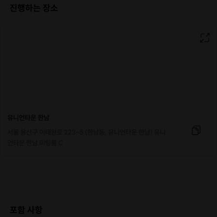
진행하는 장소
여행에서 정말 기억하고 싶은 풍경을
친구와 가족에게도 공유해주고 싶은 적 있지 않으세요?
내 손으로 직접 그림 엽서를 그려 건네주면 어떨까요?
유니언타운 한남
서울 용산구 이태원로 223-5 (한남동, 유니언타운 한남) 유니
언타운 한남 미팅룸 C
포함 사항