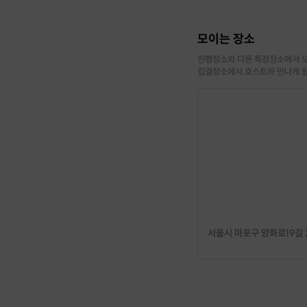
모이는 장소
진행장소와 다른 특정장소에서 모
집결장소에서 호스트와 만나게 
[신청 시 유의사항]
·
최소 인원 미달로 인
·
4주에 걸쳐 진행됩니
·
시간대는 이동하실 수
·
1회 진행하신 이후 
※ 다회권/개월권 프립
다.
서울시 마포구 양화로19길 