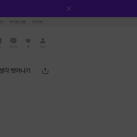
그인
자주 묻는 질문
공지사항
드
메시지
찜
마이
 생각 벗어나기