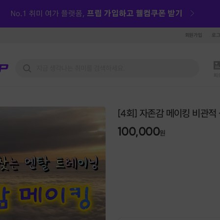
회원가입
로
피
[4회] 자존감 메이킹 비관적
100,000
원