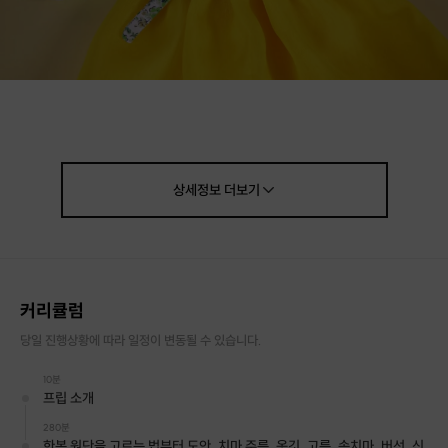
내가 갖고 있는 인형에게
상세정보
더보기
평소에 좋아했던 한복을 직접 디자인하여
예쁘게 입혀주는 프립입니다
<한복 만들기가 가능한 인형>
베이비돌, 브라이스, 파올라레이나
커리큘럼
육일돌, 몬스터하이돌
당일 진행상황에 따라 일정이 변동될 수 있습니다.
10분
프립 소개
280분
한복 원단을 고르는 법부터 도안, 치마 주름, 옷깃, 고름, 속치마, 버선, 신