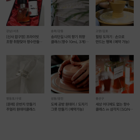
강남/서초
송파/강동
고양/김포
[신사.압구정] 프라이빗
송리단길 나의 향기 취향
힐링 도자기 : 손으로
조향 취향찾아 향수만들기
클래스(향수 10mL 3개)
만드는 행복 (예약 가능)
(예약가능)
(예약 가능)
영등포/구로
성동/광진
용산구
[문래] 은반지 만들기
도예 공방 원데이 / 도자기
세상 어디에도 없는 향수
주얼리 원데이클래스
그릇 만들기 (예약가능)
클래스 in 삼각지 [SQNC
003]