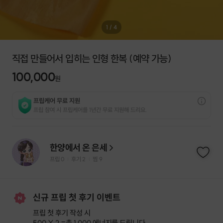
1
/
4
직접 만들어서 입히는 인형 한복 (예약 가능)
100,000
원
프립케어 무료 지원
프립 참여 시 프립케어를 1년간 무료 지원해 드리요.
한양에서 온 은세
프립
0
후기 2
찜
9
|
|
신규 프립 첫 후기 이벤트
프립 첫 후기 작성 시
500 X 2 =
총 1,000 에너지
를 드립니다.