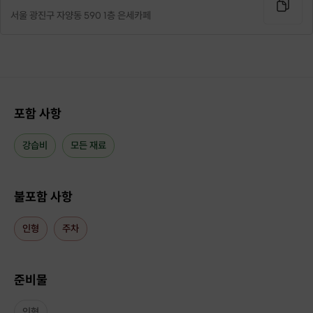
직접 고르고 만들기 때문에 더욱 뜻깊습니다
서울 광진구 자양동 590 1층 은세카페
평소에 관심 있던 역사 인물이나 다른 나라 전통 옷이나
좋아하는 연예인이 입었던 한복도
재현해 만들어 볼 수 있습니다
원데이 클래스에서 가능한 수준의 한복인지
확인을 해봐야 하기 때문에
포함 사항
문의 부탁드립니다
강습비
모든 재료
<이런 분들께 추천드려요>
·
어릴 때부터 인형 놀이를 즐겨 했던 분
·
곱고 아름다운 한복을 직접 만들어보고 싶은 분
불포함 사항
인형
주차
[클래스 안내]
준비물
매일 10:00~21:00
·
프립 진행 가능 시간 :
·
문의 : Q&A 게시판 활용
인형