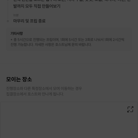
발까지 모두 직접 만들어보기
10분
마무리 및 프립 종료
기타사항
* 총 5시간으로 진행되는 프립이며, 1회에 5시간 또는 3회로 나눠서 1회에 2시간씩
진행 가능합니다. 자세한 사항은 호스트님께 문의 바랍니다.
모이는 장소
진행장소와 다른 특정장소에서 모여 이동하는 경우

집결장소에서 호스트와 만나게 됩니다.
원데이 클래스에서는 어렵지 않은 수준에서
나만의 한복을 디자인하여
갖고 있는 인형에게 입혀볼 예정입니다
5~6시간 동안 한복 원단을 고르는 법부터
도안, 치마 주름, 옷깃, 고름, 속치마, 버선, 신발까지
모두
직접 만들어 한복 1벌을 완성합니다