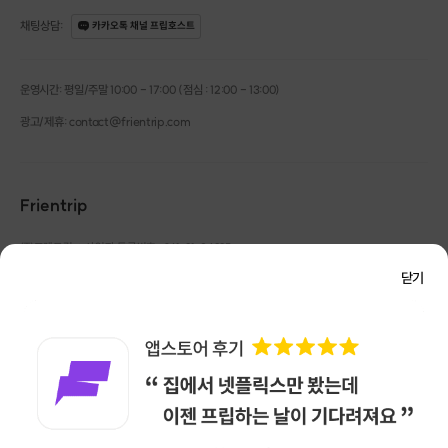
채팅상담
:
카카오톡 채널 프립호스트
운영시간: 평일/주말 10:00 - 17:00 (점심 : 12:00 - 13:00)
광고/제휴: contact@frientrip.com
Frientrip
㈜프렌트립
사업자 등록번호 : 261-81-04385
|
통신판매업신고번호 : 2016-서울성동-01088
닫기
대표 : 임수열
개인정보 관리 책임자 : 권용근
070-5175-6636
|
|
서울시 성동구 왕십리로 115 헤이그라운드 서울숲점 G704
㈜프렌트립은 통신판매중개자로서 거래당사자가 아니며, 호스트가 등록한 상품정보 및 거래에
대해 ㈜프렌트립은 일체의 책임을 지지 않습니다.
NICEPAY 안전거래 서비스 : 고객님의 안전거래를 위해 현금 결제 시, 저희 사이트에서 가입한
구매안전 서비스를 이용할 수 있습니다.
가입 확인
이용약관
개인정보 처리방침