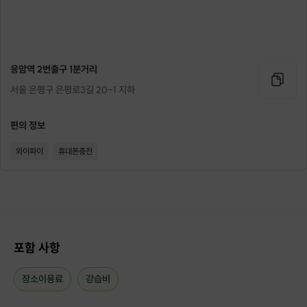
응암역 2번출구 1분거리
서울 은평구 은평로3길 20-1 지하
[내용]
체형(자세 및 움직임) 평가 및 체성분 검사 - 방향성 컨설팅
편의 정보
한 번 만에 괜찮아지는 통증 완화 솔루션 제공
평소 궁금했던 운동 자세 및 방법에 대한 원포인트 레슨 & 솔루션
와이파이
휴대폰충전
제공
[대상]
평소 같은 자세로 오랜 시간 생활하시는 학생 및 직장인들
육아로 인해 자신의 몸과 통증을 신경 쓰지 못하고 계신 분들
포함 사항
두통, 거북목, 라운드 숄더, 굽은 등(상체) / 골반 불균형, 무릎 통
증, 발바닥 통증, 종아리 붓기(하체) 문제가 있으신 분들
장소이용료
강습비
운동 방법과 자세에 대한 맞춤형 솔루션이 필요하신 분들