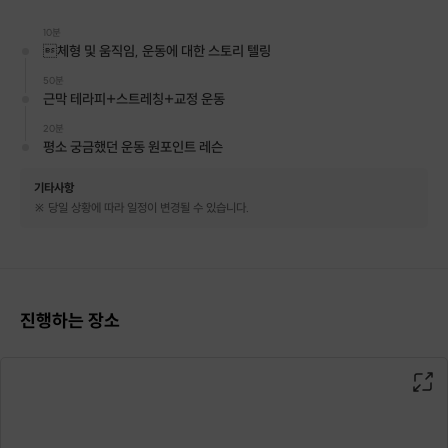
평일 : 오후, 저녁
10분
(평일 시간 확정 후, 변경이 어려우니 반드
체형 및 움직임, 운동에 대한 스토리 텔링
50분
시 먼저 문의주세요!)
근막 테라피+스트레칭+교정 운동
주말 : 토요일 오전 10시 ~ 오후 7시 / 일요
20분
평소 궁금했던 운동 원포인트 레슨
일 : 오후 5시 ~ 오후 10시
기타사항
※ 당일 상황에 따라 일정이 변경될 수 있습니다.
모든 참여 대원님들께 체형교정 전자책 제공 혜택을 드립니다.
진행하는 장소