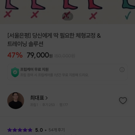
1
/
1
[서울은평] 당신에게 딱 필요한 체형교정 &
트레이닝 솔루션
47
%
79,000
150,000
원
원
프립케어 무료 지원
프립 참여 시 프립케어를 1년간 무료 지원해 드리요.
최대표
프립
1
후기 253
찜
177
|
|
후
기
5.0
54
개 후기