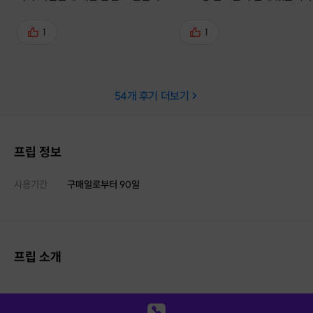
제공해주셨습니다. 나이와 운동경력
주신 내몸펴기운동 자료도 잘 
관계없이 운동하며 고질적인 문제가
니다 감사합니다😄😄
1
1
있다고 느끼신다면 코칭을 받아보시
면 좋을거같습니다.
54
개 후기 더보기
프립 정보
사용기간
구매일로부터
90
일
프립 소개