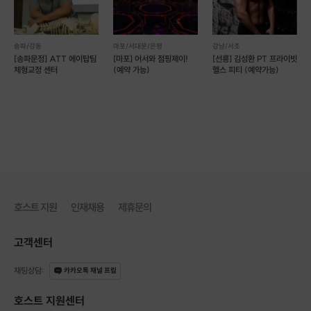
송파/강동
마포/서대문/은평
강남/서초
[송파문정] ATT 에이탑팀
[마포] 어서와 점핑제이!
[선릉] 김성환 PT 프라이빗
체형교정 센터
(예약 가능)
헬스 피티 (예약가능)
호스트 지원
인재채용
제휴문의
고객센터
채팅상담
:
카카오톡 채널 프립
호스트 지원센터