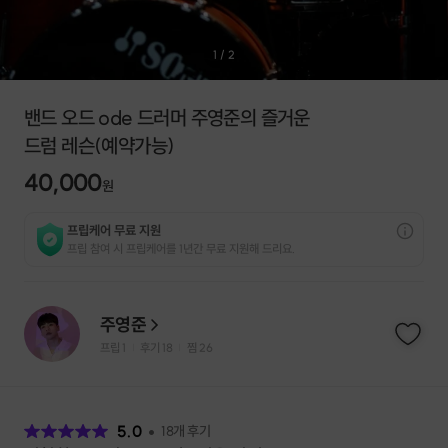
1
/
2
밴드 오드 ode 드러머 주영준의 즐거운
드럼 레슨(예약가능)
40,000
원
프립케어 무료 지원
프립 참여 시 프립케어를 1년간 무료 지원해 드리요.
주영준
프립
1
후기 18
찜
26
|
|
후
기
5.0
18
개 후기