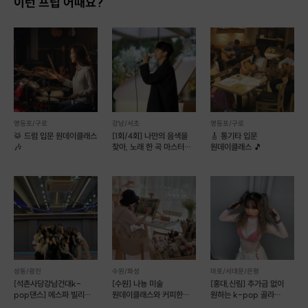
이런 프립 어때요?
영등포/구로
강남/서초
영등포/구로
🥁 드럼 입문 원데이클래스
[1회/4회] 나만의 음색을
🎸 통기타 입문
🎶
찾아, 노래 한 곡 마스터
원데이클래스 🎵
(예약 가능)
<이렇게 진행돼요>
1. 드럼에 대해 소개하기
2. 스틱 잡는 법 배우기
3. 악보 보는 법 배우기
4. 루디먼트 연습
5. 기본 베이직 리듬 연습
성동/광진
수원/화성
마포/서대문/은평
[석촌사당강남건대k-
[수원] 나뇽 미술
[홍대,신림] 추가금 없이
6. 루디먼트를 이용한 필인 연습
pop댄스] 에스파 빌리
원데이클래스와 커피한잔
원하는 k-pop 골라
7. 연습곡을 함께 연습하기
방탄 다영 등
[유화,아크릴화,
배우기! (예약 가능)