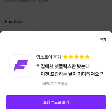
광고/제휴: contact@frientrip.com
Frientrip
㈜프렌트립
사업자 등록번호 : 261-81-04385
|
통신판매업신고번호 : 2016-서울성동-01088
닫기
대표 : 임수열
개인정보 관리 책임자 : 권용근
070-5175-6636
|
|
<이런 점이 좋아요>
서울시 성동구 왕십리로 115 헤이그라운드 서울숲점 G704
·
스트레스 해소를 확실히 할 수 있어요
㈜프렌트립은 통신판매중개자로서 거래당사자가 아니며, 호스트가 등록한 상품정보 및 거래에
대해 ㈜프렌트립은 일체의 책임을 지지 않습니다.
·
새로운 취미를 얻어갈 수 있어요
NICEPAY 안전거래 서비스 : 고객님의 안전거래를 위해 현금 결제 시, 저희 사이트에서 가입한
·
쉬운 가요 등을 연주해볼 수 있어요
구매안전 서비스를 이용할 수 있습니다.
가입 확인
·
취미 밴드 등 즐거운 모임에 참여할 수 있어요
이용약관
개인정보 처리방침
앱 다운로드
[클래스 안내]
·
프립 진행 가능 시간 : 상시 예약 가능
·
문의 : Q&A 게시판 활용
프립 앱으로 보기
※ 정확한 일정 협의는 Q&A 게시판 또는 구매 후 문자로 발송되는 호스트 연
락처로 문의해주세요.