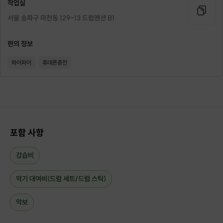
작업실
서울 송파구 마천동 129-13 드럼멘션 B1
편의 정보
와이파이
휴대폰충전
포함 사항
강습비
악기 대여비(드럼 세트/드럼 스틱)
악보