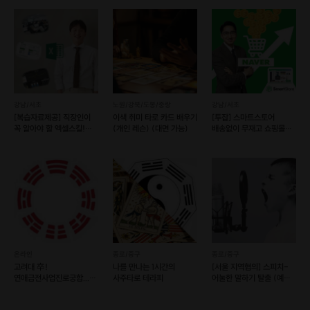
강남/서초
노원/강북/도봉/중랑
강남/서초
[복습자료제공] 직장인이
이색 취미 타로 카드 배우기
[투잡] 스마트스토어
꼭 알아야 할 엑셀스킬!
(개인 레슨) (대면 가능)
배송없이 무재고 쇼핑몰
(예약 가능)
운영하기
온라인
종로/중구
종로/중구
고려대 卒!
나를 만나는 1시간의
[서울 지역협의] 스피치-
연애금전사업진로궁합...
사주타로 테라피
어눌한 말하기 탈출 (예약
명쾌하게 풀이해 드립니다.
가능)