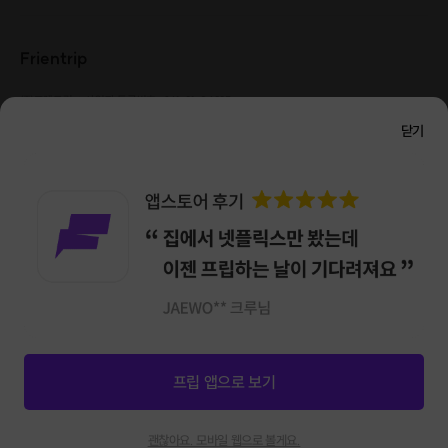
Frientrip
㈜프렌트립
사업자 등록번호 : 261-81-04385
|
통신판매업신고번호 : 2016-서울성동-01088
닫기
대표 : 임수열
개인정보 관리 책임자 : 권용근
070-5175-6636
|
|
서울시 성동구 왕십리로 115 헤이그라운드 서울숲점 G704
㈜프렌트립은 통신판매중개자로서 거래당사자가 아니며, 호스트가 등록한 상품정보 및 거래에
대해 ㈜프렌트립은 일체의 책임을 지지 않습니다.
NICEPAY 안전거래 서비스 : 고객님의 안전거래를 위해 현금 결제 시, 저희 사이트에서 가입한
구매안전 서비스를 이용할 수 있습니다.
가입 확인
이용약관
개인정보 처리방침
앱 다운로드
프립 앱으로 보기
신청마감
0
괜찮아요. 모바일 웹으로 볼게요.