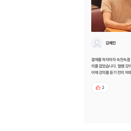
김혜진
결제를 하자마자 속전속결 다음날(어제)로 강
의를 잡았습니다. 철쌤 강의
어제 강의를 듣기 전의 저와
늘의 저는 다른 사람입니다!
전에 딱 도착문자 주섰고 
2
마트맹인 저를 붙잡고 하나
명해 주셨고 작은 질문 하
않으시고 잘 설명해주셨어요
영상 업로드도 제대로 못하
이 주셔서 유투버로서 작은 한걸음을 내딛을
수 있을 것 같습니다. 어제
상을 오늘 여러번 돌려봤네