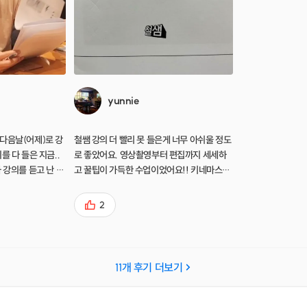
yunnie
철쌤 강의 더 빨리 못 들은게 너무 아쉬울 정도
를 다 들은 지금..
로 좋았어요. 영상촬영부터 편집까지 세세하
 강의를 듣고 난 오
고 꿀팁이 가득한 수업이었어요!! 키네마스터
!! 약속시간 10분
로 처음 영상 편집해 보았는데 너무 만족만족
장시간에 걸쳐 초스
이고 앞으로도 더 배우고 싶어요~ 선생님 감
2
하나 기초부터 설
사합니다!!
나도 그냥 넘어가지
. 네이버 박스에
던 제게 꿀팁들 많
11
개 후기 더보기
 강의시간에 만든 영
요.저걸 내가 만들