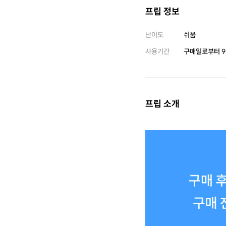
프립 정보
었다니!배운 거 잊어먹지 않
상이라도 만들어 보려고요.. 정말 수강료가 하
나도 아깝지 않은 명강의오
난이도
쉬움
시는 분이 있다면 얼른 결제하시는 것이 성공
사용기간
구매일로부터
9
유투버로 가는 지름길입니다!플렉
어제 강의도 너무나 명강
모습들도 너무 멋지셨습니다
겨서까지 끝까지 열정적으
내심을 가지고 가르쳐 주셔
프립 소개
강하세요~!