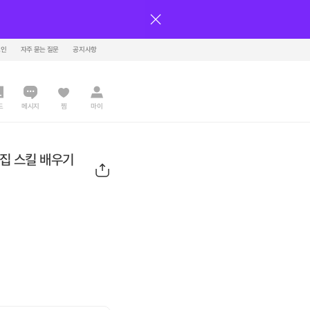
그인
자주 묻는 질문
공지사항
드
메시지
찜
마이
편집 스킬 배우기