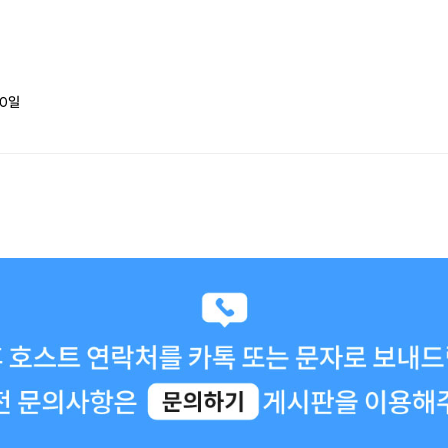
게 오늘은 짧은 영
니 결제를 망설이
0
일
스! 철쌤~!
의였지만 인간적인
.정해진 시간 넘
로 설명해주시고 인
서 감사합니다!건