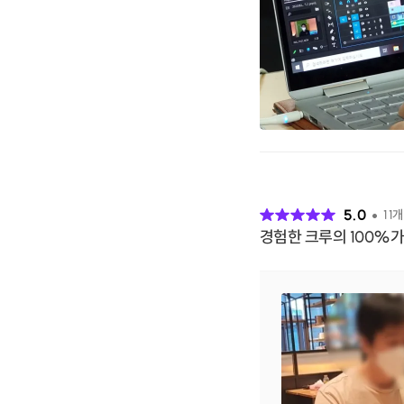
후
기
5.0
11
개
경험한 크루의 100%가