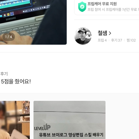
프립케어 무료 지원
프립 참여 시 프립케어를 1년간 무료 
철샘
1
/
4
프립
4
후기 37
찜
102
|
|
 후기
 5점을 줬어요!