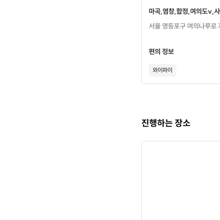
마곡,염창,합정,여의도v,사
서울 영등포구 여의나루로 
편의 정보
와이파이
진행하는 장소