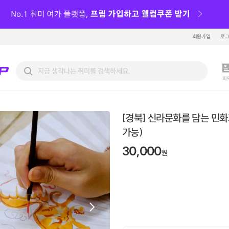
회원가입
로
피
[경북] 신라문화를 담는 민화
가능)
30,000
원