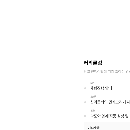
커리큘럼
당일 진행상황에 따라 일정이 변
5분
체험진행 안내
40분
신라문화의 민화그리기 
15분
다도와 함께 작품 감상 및
기타사항