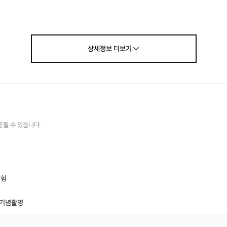
민화부채 그리기 고급(1인)
1시간 : 40,000원
상세정보
더보기
🎞️홍보 영상
동될 수 있습니다.
체험
 기념촬영