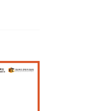
화체험에 빠져들게 되었다.
안에 아기자기하게 예쁜 한옥이였어요 다음
쁜 한옥이
 경주 여행에서 민
경주여행은 여기서 한번 자보려구요:)