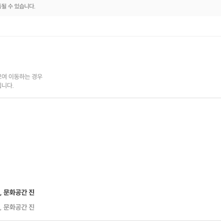
동될 수 있습니다.
여 이동하는 경우

💙 프립소개
됩니다.
문화공간·진에서 민화그리기는
경주 도심의 아름다운 전통한옥에서
신라문화를 주제로 한 민화를
전통 합죽선에 그려보는 체험입니다
난이도에 따라 체험이 가능합니다
⭐포인트 1
, 문화공간 진
전통 합죽선에 경주를 담아 가세요
, 문화공간 진