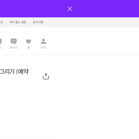
그인
자주 묻는 질문
공지사항
드
메시지
찜
마이
그리기 (예약