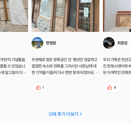
한형원
최준성
경주만의 기념품을
두번째로 찾은 문화공간 진. 몇년전 정갈하고
우리 가족은 천년고
결할 수 있었습니
깔끔한 숙소와 민화를 그리시던 사장님에 대
진 한옥스테이에 숙박하면서 
한 기억을 더듬어 다시 한번 찾게 되었어요. 이
된 이색적인 민화
 중간중간에 많이
젠 아이들도 제법 커서 체험활동도 가능하게
되었다. 평소 민화
려진 부채를 만들
되었고 딸아이가 민화그리기에 관심이 많아서
으나 체험하기는 
1
4
참여하게 되었습니다. 바쁜 일정 중에 수시로
하고 자그마한 갤러리 분위기는 그 자체가 한
시간을 내어서 아이들 지도해주시던 친절하고
폭의 민화와 같은 
아름다우신 한유진 선생님! 아이들 뿐만 아니
관된 주제의 민화
라 저희 부부에게도 잊지 못할 추억 만들어 주
사실적으로 이해할 
13
개 후기 더보기
셔서 진심으로 감사드립니다. 중간중간 들려
뿌듯하였다. 특히
주신 경주의 역사와 문화에 대한 이야기도 많
기초적인 내용과 민화그리
은 도움이 되었고 이번 여행에도 많은 도움이
쉽게 그릴 수 있었을 뿐만