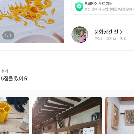
프립케어 무료 지원
프립 참여 시 프립케어를 1년간 무료 
문화공간 진
1
/
5
프립
1
후기 13
찜
11
|
|
 후기
 5점을 줬어요!