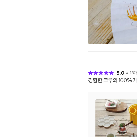
후
기
5.0
13
개
경험한 크루의 100%가