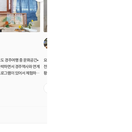
세희
도 경주여행 중 문화공간•
요즘 경주가 핫한 곳이잖아요!! 경주하면 늘
아기 둘 
경주역사와 연계
전통한옥,첨성대,불국사를 떠올렸는데 요즘
다양한 경
프로그램이 있어서 체험하게
황리단길이나 핑크뮬리 그리고 아기자기한 예
정서적 발
에 대한 관심을 가지고 있었
쁜 한옥 아주 많이 바뀌었더라구요:) 오랫만에
서 아이들에
처음이다. 한옥공간의 아담
친구랑 경주에 놀러갔다 민화그리기체험이 있
마입니다 
4
6
어 경주서만 체험할수있는 체험인거 같아 신
체험을 하면서 저또한 온전히 그
느낌이었다. 신라문화와 연
청했어요 민화그리기체험을 하면서 더욱 경주
고 저에게 
그리기를 통해 해당역사를
에 있는 느낌을 들게 했어요 선생님께서 경주
좋았네요 
수 있는 계기가 되어 더욱
가 고향이시라며 경주에 대해 이런저런 얘기
금세부채를
 원장선생님의 민화에 대한
도 해주시고 민화를 시작한 계기랑 민화에 관
러봤네요!
기의 자세한 지도로
한 얘기도 해주시고 편하게 차를 마시면서 수
무 가까워서 끝나고 황
 아니라 정겨운 유적
다를 떨었어요 한옥스테이도 같이 하고있어서
험하는 한옥