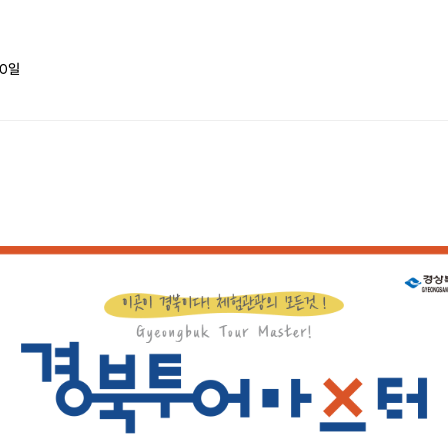
되었답니다. 아이들에게 다도까지 가르쳐주셔
설명이 더욱더 민
서 너무 감동받았어요! 다음번에 경주를 찾을
많은 여행을 하였지만 이번
때도 꼭 찾아뵐께요. 그때도 뵙게 되길 바라
화체험은 우리가족의 색다른 추억으로 남는
0
일
며...언제나 건강하고 행복하세요♡ 경준규리
다.
엄마 현영진 드림