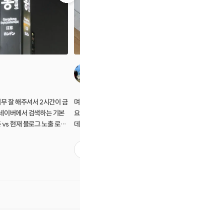
홍정화
무 잘 해주셔서 2시간이 금
며칠 전에 수업들었는데 이제사 후기남기네
오늘 덕분에 많
 네이버에서 검색하는 기본
요.^^ 블로그에 대해 뒤늦게사 관심이 생겼는
그 관심만
vs 현재 블로그 노출 로직,
데 하나하나 필요한 정보들을 알려주셔서 좋
근히 알려
 노출이 될 수 있는 방법 등
았습니다. 어떻게 작성해야하고 어떤 것들을
떤걸 처음 
잘 알려주셨어요. 선생님 본
알아야하는지 자세하게 설명해주신 부분도 좋
이걸 왜 알
1
2
시고 공부하고 알려주시려고
았고 1대1수업이라는 점도 좋은것 같습니다.
게 알려주셔서 좋았
무 감사했어요. 가장 중요
추후에 궁금점같은것도 여쭤볼 수 있다는 점
간중간 평
 꾸준함인 것 같네요. 잘 듣
도 맘에 들었어요. 이제 시작할 일만 남았네요
금증도 많
!
~^^
일만 남은
는 비용보다
(사진은 
어용)