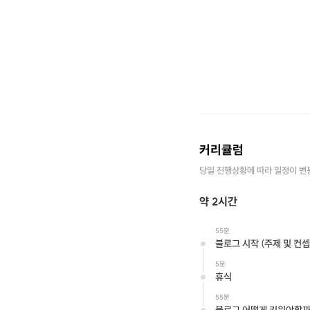
커리큘럼
당일 진행상황에 따라 일정이 변
약 2시간
55분
블로그 시작 (주제 및 컨셉
5분
휴식
55분