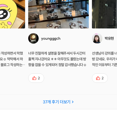
youngggch
박유현
 작성하면서 막혔
너무 친절하게 설명을 잘해주셔서 두시간이
선생님이 강의를 너
요☺️ 막막해서 하
훌쩍 지나갔어요 ㅎㅎ 아무것도 몰랐는데 방
방 갔네요. 우리가
 블로그 작성하는
향을 잡을 수 있게되어 정말 감사했습니다☺️
적인 이유부터 기존 
 올 것 같아요! 알
키워드 잡기나 상위
럼부터 맞춤 컨설
에 대해 상세하게 
2
2
시간이였습니다! 강
인도 많이 분석하
하는게 느껴져서 너
한건 진정성 그리고
고 갑니다 감사해요
37
개 후기 더보기