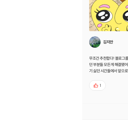
김지안
무조건 추천합다! 블로그를
던 부분들 모든게 해결됐어
기 싫던 시간들에서 앞으로
시간들이 저에게 즐겁게 다가
기 쉽게 정리해오신 커리큘
1
팅까지 돈이 아깝지 않은 
추 꾹!