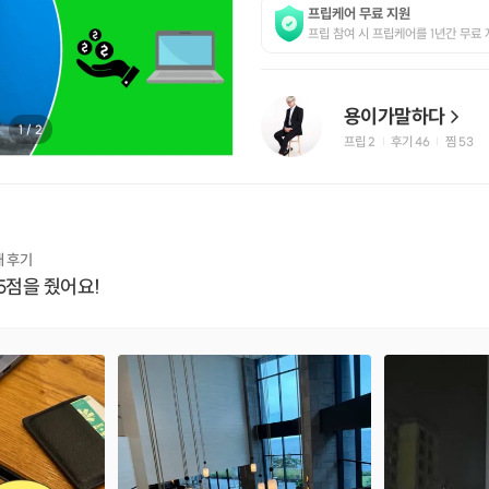
프립케어 무료 지원
프립 참여 시 프립케어를 1년간 무료 
용이가말하다
1
/
2
프립
2
후기 46
찜
53
|
|
개 후기
5점을 줬어요!