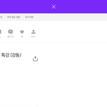
그인
자주 묻는 질문
공지사항
드
메시지
찜
마이
특강 [강동/