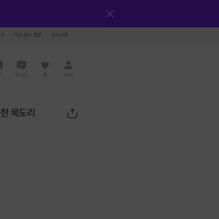
그인
자주 묻는 질문
공지사항
드
메시지
찜
마이
뜻한 목도리