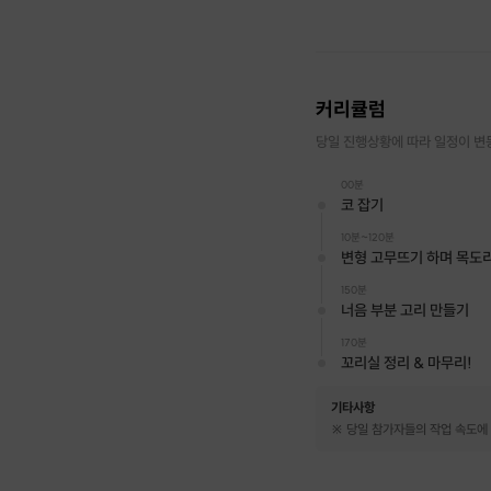
커리큘럼
당일 진행상황에 따라 일정이 변
00분
코 잡기
10분~120분
변형 고무뜨기 하며 목도
150분
너음 부분 고리 만들기
170분
꼬리실 정리 & 마무리!
기타사항
※ 당일 참가자들의 작업 속도에 