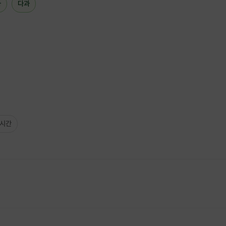
차
다과
 시간