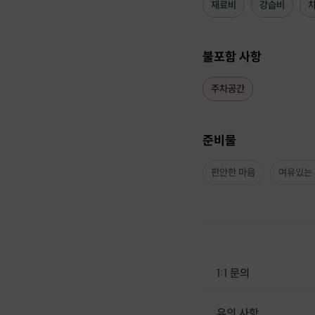
재료비
강습비
불포함 사항
주차공간
준비물
편안한 마음
여유있는
1:1 문의
유의 사항