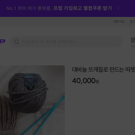
회원가입
로
피
대바늘 뜨개질로 만드는 따
40,000
원