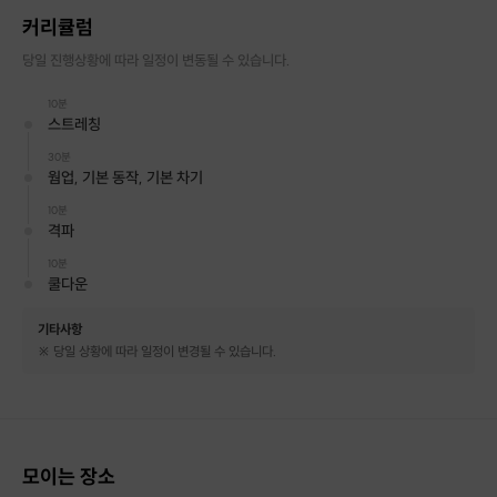
커리큘럼
당일 진행상황에 따라 일정이 변동될 수 있습니다.
10분
스트레칭
캉스 글로벌 태권도는
30분
웜업, 기본 동작, 기본 차기
태권도의 가치를 우선으로
제자들을 양성하는 태권도장입니다.
10분
격파
선수 출신의 국기원 지도사범님이
10분
초보자도 쉽게 배울 수 있는
쿨다운
즐거운 시간을 준비했습니다.
기타사항
유아부터 성인 그리고 외국인까지!
※ 당일 상황에 따라 일정이 변경될 수 있습니다.
남녀노소 모두 체험해볼 수 있는
캉스 글로벌 태권도 클래스에 여러분을 초대합니다.
모이는 장소