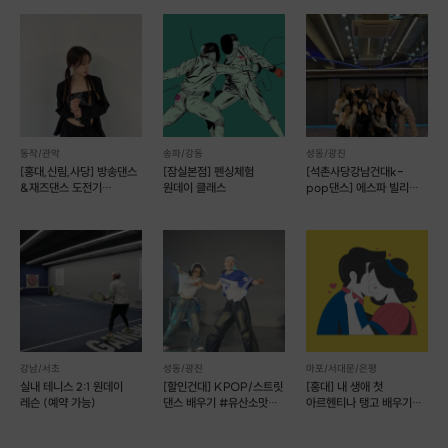
포인트 2
맨몸 스포츠 태권도 시작하기
태권도는 맨몸으로 상대를 제압하는 스포츠로
몸의 근육들이 골고루 사용되는 운동입니다.
굳어있는 근육들이 놀라지 않게
동작/관악
송파/강동
성동/광진
간단한 스트레칭으로 몸을 풀고
[홍대,신림,사당] 방송댄스
[잠실본점] 펜싱체험
[석촌사당강남건대k-
&재즈댄스 도전기
원데이 클래스
pop댄스] 에스파 빌리
몸통 지르기, 막기 등
(그룹수업)
방탄 다영 등
태권도의 기본 동작을 배워보세요.
강남/서초
성동/광진
마포/서대문/은평
실내 테니스 2:1 원데이
[할인건대] KPOP/스트릿
[홍대] 내 생애 첫
레슨 (예약 가능)
댄스 배우기 #유산소맛집
아르헨티나 탱고 배우기
#건대 놀거리
원데이클래스