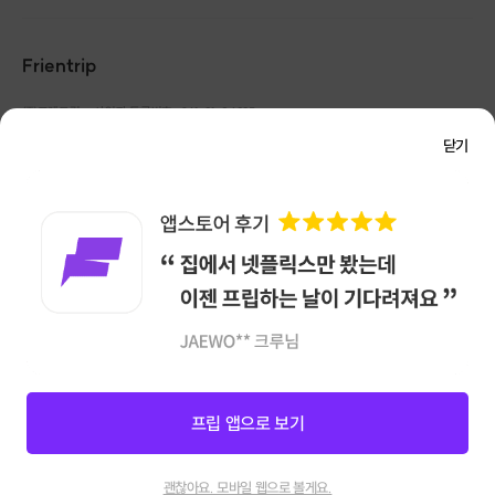
Frientrip
㈜프렌트립
사업자 등록번호 : 261-81-04385
|
통신판매업신고번호 : 2016-서울성동-01088
닫기
대표 : 임수열
개인정보 관리 책임자 : 권용근
070-5175-6636
|
|
서울시 성동구 왕십리로 115 헤이그라운드 서울숲점 G704
㈜프렌트립은 통신판매중개자로서 거래당사자가 아니며, 호스트가 등록한 상품정보 및 거래에
대해 ㈜프렌트립은 일체의 책임을 지지 않습니다.
NICEPAY 안전거래 서비스 : 고객님의 안전거래를 위해 현금 결제 시, 저희 사이트에서 가입한
포인트 3
구매안전 서비스를 이용할 수 있습니다.
가입 확인
차기와 찍기
이용약관
개인정보 처리방침
차기와 찍기는 발과 손끝을 활용해
상대방을 가격하는 기술입니다.
앱 다운로드
앞차기, 내려찍기, 뒤주먹 동작 등을 활용해
기본 차기를 배우고
손끝을 휘둘러 짧게 가격하는
프립 앱으로 보기
찍기 기술을 배워보세요.
신청마감
125
괜찮아요. 모바일 웹으로 볼게요.