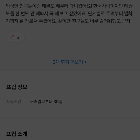
외국인 친구들이랑 태권도 배우러 다녀왔어요! 한국사람이지만 태권
도를 한 번도 안 해봐서 꼭 해보고 싶었어요. 단계별로 주먹부터 발차
기까지 잘 가르쳐 주셨어요. 같이간 친구들도 너무 즐거워했고 근처
의 태권도장까지 알아보더라구요! (지역이 사는 곳과 거리가 있어서
여기는 못다니겠다고 했어요 ㅠㅠ) 외국인도 전문으로 가르치는 곳이
2
라서 해외에서 온 친구들 데려가기도 딱이에요! 마지막으로는 송판격
파를 시켜주시는데 제 방에 잘 걸려있답니다. 좋은 수업 감사합니다!
2
개 후기 더보기
프립 정보
사용기간
구매일로부터
30
일
프립 소개