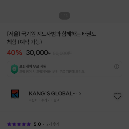
1
/
3
[서울] 국기원 지도사범과 함께하는 태권도
체험 (예약 가능)
40
%
30,000
50,000
원
원
프립케어 무료 지원
프립 참여 시 프립케어를 1년간 무료 지원해 드리요.
KANG`S GLOBAL TKD
프립
0
후기 2
찜
4
|
|
후
기
5.0
2
개 후기