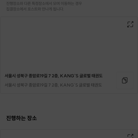
진행장소와 다른 특정장소에서 모여 이동하는 경우

집결장소에서 호스트와 만나게 됩니다.
서울시 성북구 종암로19길 7 2층, KANG`S 글로벌 태권도
포인트 1
서울시 성북구 종암로19길 7 2층, KANG`S 글로벌 태권도
국기원 지도자의 태권도 클래스
이곳 캉스 글로벌 태권도에서는
국기원 지도자 출신의 사범님이
태권도 수업을 진행하고 있습니다.
진행하는 장소
국기원이란 한국 전통 무술인 태권도의
수련과 보급을 위해 설립되어
세계 태권도 본부로서 역할을 하고 있는 태권도 최상위 기관입니다.