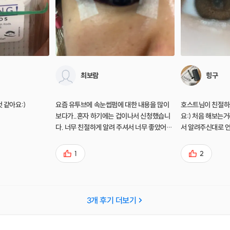
최보람
힝구
 같아요:)
요즘 유투브에 속눈썹펌에 대한 내용을 많이
호스트님이 친절하
보다가..혼자 하기에는 겁이나서 신청했습니
요:) 처음 해보는
다. 너무 친절하게 알려 주셔서 너무 좋았어요
서 알려주신대로 언
ㅎㅎ
쁘게 나오더라구요
야겠어요🥰 재료도
1
2
합니다👏🏻👏🏻
3
개 후기 더보기