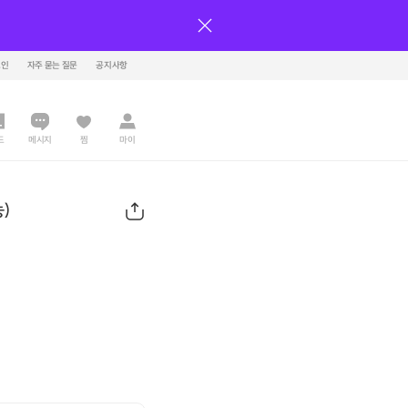
그인
자주 묻는 질문
공지사항
드
메시지
찜
마이
)