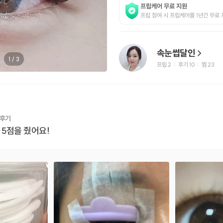
프립케어 무료 지원
프립 참여 시 프립케어를 1년간 무료 
속눈썹달인
1
/
3
프립
2
후기 10
찜
23
|
|
 후기
 5점을 줬어요!