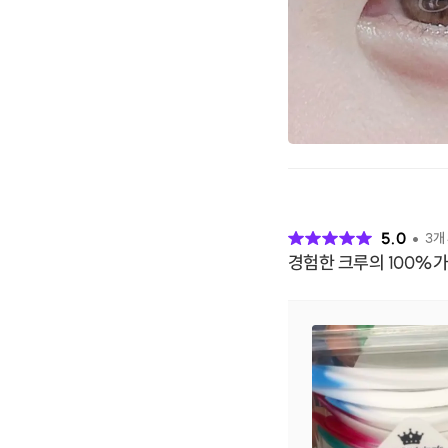
후
기
5.0
3
개
경험한 크루의 100%가