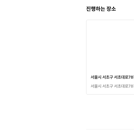
진행하는 장소
서울시 서초구 서초대로78길 
서울시 서초구 서초대로78길 
[클래스 안내]
·
프립 진행 가능 시간 : 
·
문의 : [1:1문의]게시판 
※ 정확한 일정 협의는 [1
☆당일 수업에 필요한 펌재
(당일 완성하실 수 있는 
추가 필요한 재료는 선택에