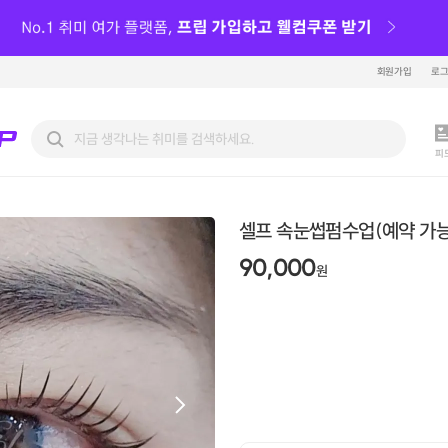
회원가입
로
피
셀프 속눈썹펌수업(예약 가능
90,000
원