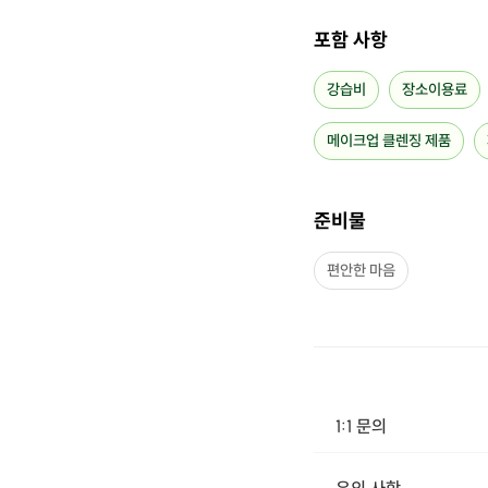
포함 사항
[신청 시 유의사항]
강습비
장소이용료
·
구매 시 호스트 연락처를
·
프립에서 구매 후 호스트
·
예약 확정 시 환불이 불
메이크업 클렌징 제품
·
예약 시간에 맞추어 늦지
준비물
편안한 마음
1:1 문의