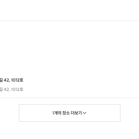
42, 1012호
42, 1012호
상시 예약 가능
활용
:1문의] 게시판 또는 구매 후 문자로 발송되는 호스트 연락처로 문의해주세요.
1
개의
장소
더보기
료는 교육비에 포함(대여)입니다.
재료는 대여이며, 교육비 미포함입니다.)
 따라 구매하시면 되세요.