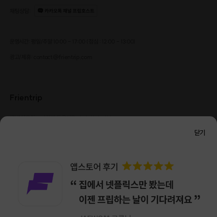
채팅상담
:
카카오톡 채널 프립호스트
운영시간: 평일/주말 10:00 - 17:00 (점심 : 12:00 - 13:00)
광고/제휴: contact@frientrip.com
Frientrip
㈜프렌트립
사업자 등록번호 : 261-81-04385
|
통신판매업신고번호 : 2016-서울성동-01088
닫기
대표 : 임수열
개인정보 관리 책임자 : 권용근
070-5175-6636
|
|
서울시 성동구 왕십리로 115 헤이그라운드 서울숲점 G704
㈜프렌트립은 통신판매중개자로서 거래당사자가 아니며, 호스트가 등록한 상품정보 및 거래에
대해 ㈜프렌트립은 일체의 책임을 지지 않습니다.
NICEPAY 안전거래 서비스 : 고객님의 안전거래를 위해 현금 결제 시, 저희 사이트에서 가입한
구매안전 서비스를 이용할 수 있습니다.
가입 확인
이용약관
개인정보 처리방침