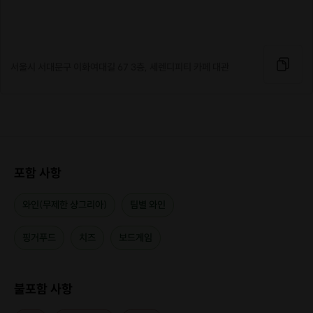
식사는 제공되지 않으니 꼭 식사하고 오시고, 드레스코드는 격식 있는 파티룩
으로 부탁드려요.
서울시 서대문구 이화여대길 67 3층, 세렌디피티 카페 대관
포함 사항
와인(무제한 샹그리아)
팀별 와인
핑거푸드
치즈
보드게임
불포함 사항