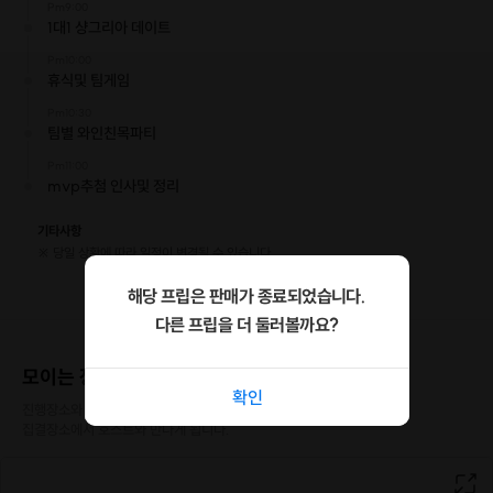
Pm9:00
1대1 샹그리아 데이트
Pm10:00
휴식및 팀게임
Pm10:30
팀별 와인친목파티
Pm11:00
mvp추첨 인사및 정리
기타사항
※ 당일 상황에 따라 일정이 변경될 수 있습니다.
해당 프립은 판매가 종료되었습니다.
다른 프립을 더 둘러볼까요?
모이는 장소
확인
진행장소와 다른 특정장소에서 모여 이동하는 경우

집결장소에서 호스트와 만나게 됩니다.