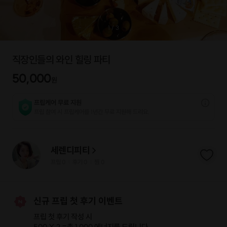
1
/
3
직장인들의 와인 힐링 파티
50,000
원
프립케어 무료 지원
프립 참여 시 프립케어를 1년간 무료 지원해 드리요.
세렌디피티
프립
0
후기 0
찜
0
|
|
신규 프립 첫 후기 이벤트
프립 첫 후기 작성 시
500 X 2 =
총 1,000 에너지
를 드립니다.