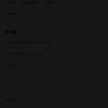
식사
뒤풀이 비용
교통비
[신청 시 유의사항]
·
최소 인원 미달로 인한 취소 시 프립 마감 시간 24시간 전에 안내를 드리며
주차비
참가비는 전액 환불해 드립니다.
※ 본 프립은 음주(와인)를 하기 때문에 19세 미만일 경우, 신청 및 참여가 불
가합니다.(신분증 지참)
준비물
남성 복장(세미정장 /오피스정장)
여성 복장(원피스 /오피스룩)
사전 식사
1:1 문의