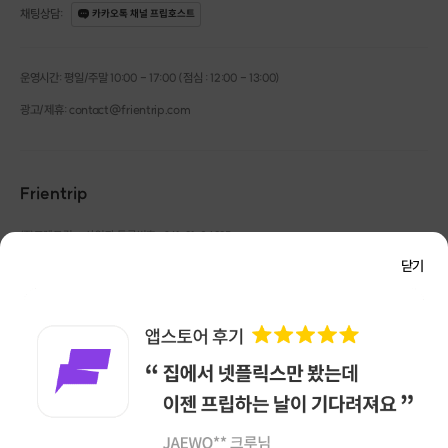
채팅상담
:
카카오톡 채널 프립호스트
***뱅쇼 만들기 원데이 수업안내***
수강인원 : 1명~2명
운영시간: 평일/주말 10:00 - 17:00 (점심 : 12:00 - 13:00)
소요시간 : 1시간~ 2시간
광고/제휴: contact@frientrip.com
장소 : 잠실역 롯데월드 옆건물
------수업내용------
-재료 및 도구 설명
Frientrip
-과일 다듬기
-와인 데우기
㈜프렌트립
사업자 등록번호 : 261-81-04385
|
-마시는 방법 및 보관법 안내
통신판매업신고번호 : 2016-서울성동-01088
닫기
-보자기포장법 배우기
대표 : 임수열
개인정보 관리 책임자 : 권용근
070-5175-6636
|
|
-포장 및 포토타임
서울시 성동구 왕십리로 115 헤이그라운드 서울숲점 G704
㈜프렌트립은 통신판매중개자로서 거래당사자가 아니며, 호스트가 등록한 상품정보 및 거래에
*****뱅쇼는 1인 2병 완성해서 가져갑니다***
대해 ㈜프렌트립은 일체의 책임을 지지 않습니다.
1병 고급 유리병 + 고급 보자기포장
NICEPAY 안전거래 서비스 : 고객님의 안전거래를 위해 현금 결제 시, 저희 사이트에서 가입한
구매안전 서비스를 이용할 수 있습니다.
가입 확인
1병 와인병 + 상자포장
이용약관
개인정보 처리방침
앱 다운로드