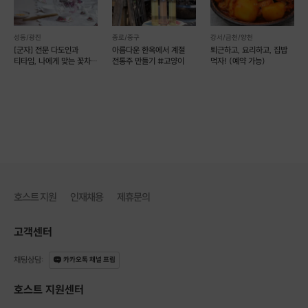
성동/광진
종로/중구
강서/금천/양천
[군자] 전문 다도인과
아름다운 한옥에서 계절
퇴근하고, 요리하고, 집밥
티타임, 나에게 맞는 꽃차
전통주 만들기 #고양이
먹자! (예약 가능)
찾기
호스트 지원
인재채용
제휴문의
고객센터
채팅상담
:
카카오톡 채널 프립
호스트 지원센터