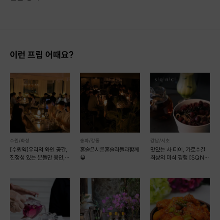
1. 결제 후 14일 이내 취소 시 : 전액 환불 (단, 결제 후 14일 이내라도 호스트와 프립 진행일 예약 확정 후 환불 불가) 2. 결제 후 14일 이후 취소 시 : 환불 불가 ※ 상품의 유효기간 만료 시 연장은 불가하며, 기간 내 호스트와 예약 확정 되지 않은 프립은 프립 에너지로 환불 됩니다. ※ 환불된 에너지의 유효기간은 지급일로부터 180일이며, 유효기간 종료 후 기간연장 및 환불이 불가합니다. ※ 배송상품의 경우 배송 준비 전 전액 환불 가능, 배송 준비 후 환불 불가 합니다. ※ 다회권의 경우, 1회라도 사용시 부분 환불이 불가하며, 기간 내 호스트와 예약 확정 되지 않은 프립은 프립 에너지로 환불 됩니다. [환불 신청 방법] 1. 해당 프립 결제한 계정으로 로그인 2. 마이프립 - 신청내역 or 결제내역
이런 프립 어때요?
저도 매주 만들어서 자기 전에 가족들과 한 잔씩 따뜻하게 마시곤 하는데 잘 때
몸이 따뜻해지는 기분이라 푹 잘 수 있어요
파티 또는 기분 내고 싶은 특별한 날엔 뱅쇼에 럼이나 보드카를 타서 드셔도 맛
이 좋답니다~!!
수원/화성
송파/강동
강남/서초
[수원역]우리의 와인 공간,
혼술은시른혼술러들과함께
맛있는 차 티이, 가로수길
진정성 있는 분들만 용인,
🥃
최상의 미식 경험 [SQNC
화성,안산,평택
054]