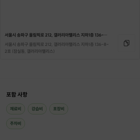
라는 뜻으로 따뜻한 와인을 의미해요
유럽인들이 즐겨 마시는 뱅쇼는 독일에서는 글뤼바인, 미국에서는 뮬드와인
이라고 불려요
서울시 송파구 올림픽로 212, 갤러리아팰리스 지하1층 136-8-2호 (잠실동, 갤러리아팰리스)
뱅쇼는 각 나라마다 넣은 재료에 따라 맛과 향이 달라지는데요
추운 겨울에 감기를 예방하기 위해 주로 비타민이 풍부한 과일을 주로 넣어 만
서울시 송파구 올림픽로 212, 갤러리아팰리스 지하1층 136-8-
든답니다^^
2호 (잠실동, 갤러리아팰리스)
포함 사항
재료비
강습비
포장비
주차비