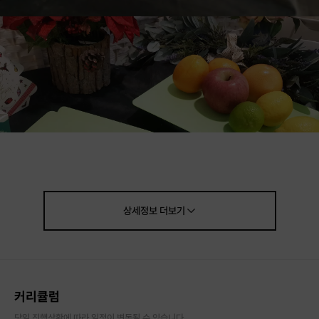
상세정보
더보기
안녕하세요~
커리큘럼
잠실에서 수제디저트카페공방을 운영하고있는 디샤케이크입니다^^
당일 진행상황에 따라 일정이 변동될 수 있습니다.