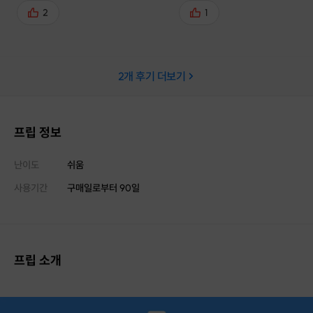
어서했어요 선생님도 너무 친절하시
주시고 끓이는 동안 지루하지 
2
1
고 먹는것만 알았지 만드는건 처음이
즐겁게 얘기 나눌 수 있어요 (
라 하나부터 열까지 다 차근차근 알
계속 수다 떨고 싶은 분이세요😍
려주셔서 큰 도움이됐습니다 한병은
성작 퀄리티도 정말.. 최고!! 예
2
개 후기 더보기
선물해야하는데 너무 맛있어서 제가
선물하기 딱 좋을 것 같아요 집에
먹을거같네요🤭 만족스러운 수업이
서 홀짝 홀짝 마셔봤는데 정말 
었습니당👏👏
고 비타민 덕인지 피로회복 되는
낌!!
프립 정보
난이도
쉬움
사용기간
구매일로부터
90
일
프립 소개