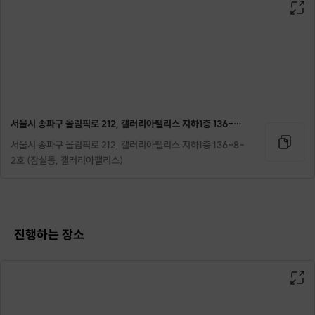
서울시 송파구 올림픽로 212, 갤러리아팰리스 지하1층 136-8-2호 (잠실동, 갤러리아팰리스)
서울시 송파구 올림픽로 212, 갤러리아팰리스 지하1층 136-8-
2호 (잠실동, 갤러리아팰리스)
저는 겨울이 다가오면 일주일에 한 번은 만들어 꾸준히 먹는 음료가 있는데요
진행하는 장소
~
바로 뱅쇼!!
뱅쇼란~
뱅(vin) =와인, 쇼(chaud)=따뜻하다