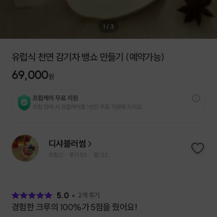
1
/
3
유럽식 천연 감기차 뱅쇼 만들기 (예약가능)
69,000
원
프립케어 무료 지원
프립 참여 시 프립케어를 1년간 무료 지원해 드리요.
디샤블러썸
프립
0
후기 53
찜
122
|
|
후
기
5.0
2
개 후기
경험한 크루의 100%가 5점을 줬어요!