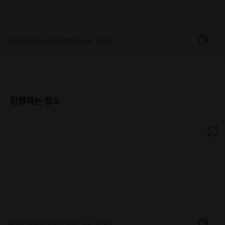
이솝우화 시그니처 빈티지 방향제
경기도 부천시 부천로3번길 48, 708호
진행하는 장소