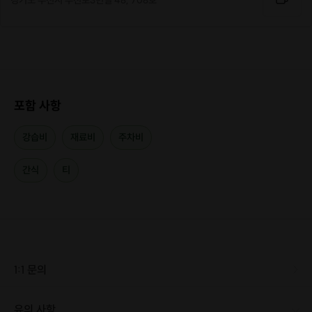
경기도 부천시 부천로3번길 48, 708호
포함 사항
강습비
재료비
주차비
간식
티
1:1 문의
유의 사항