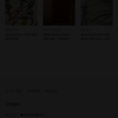
부케 캔들(추가비용 10,000원 발생)
영등포/구로
마포/서대문/은평
송파/강동
선으로 만드는 나만의 작품,
[콩테스튜디오] 베스트
송리단길 나의 향기 취향
와이어아트
제품 모음 - 가죽공예
클래스(향수 10mL 3개)
원데이클래스 (예약 가능)
(예약 가능)
호스트 지원
인재채용
제휴문의
고객센터
채팅상담
:
카카오톡 채널 프립