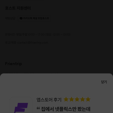
호스트 지원센터
채팅상담
:
카카오톡 채널 프립호스트
운영시간: 평일/주말 10:00 - 17:00 (점심 : 12:00 - 13:00)
워터볼 캔들(추가비용 20,000원 발생)
광고/제휴: contact@frientrip.com
Frientrip
㈜프렌트립
사업자 등록번호 : 261-81-04385
|
통신판매업신고번호 : 2016-서울성동-01088
닫기
대표 : 임수열
개인정보 관리 책임자 : 권용근
070-5175-6636
|
|
서울시 성동구 왕십리로 115 헤이그라운드 서울숲점 G704
㈜프렌트립은 통신판매중개자로서 거래당사자가 아니며, 호스트가 등록한 상품정보 및 거래에
대해 ㈜프렌트립은 일체의 책임을 지지 않습니다.
NICEPAY 안전거래 서비스 : 고객님의 안전거래를 위해 현금 결제 시, 저희 사이트에서 가입한
구매안전 서비스를 이용할 수 있습니다.
가입 확인