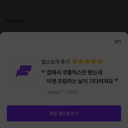
Frientrip
㈜프렌트립
사업자 등록번호 : 261-81-04385
|
통신판매업신고번호 : 2016-서울성동-01088
닫기
대표 : 임수열
개인정보 관리 책임자 : 권용근
070-5175-6636
|
|
서울시 성동구 왕십리로 115 헤이그라운드 서울숲점 G704
㈜프렌트립은 통신판매중개자로서 거래당사자가 아니며, 호스트가 등록한 상품정보 및 거래에
대해 ㈜프렌트립은 일체의 책임을 지지 않습니다.
NICEPAY 안전거래 서비스 : 고객님의 안전거래를 위해 현금 결제 시, 저희 사이트에서 가입한
구매안전 서비스를 이용할 수 있습니다.
가입 확인
이용약관
개인정보 처리방침
앱 다운로드
프립 앱으로 보기
신청마감