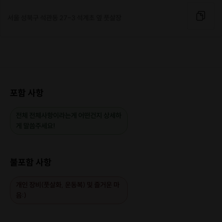
서울 성북구 석관동 27-3 석계초 옆 풋살장
포함 사항
전체 전체사항이라는게 어떤건지 상세하
게 말씀주세요!
불포함 사항
개인 장비(풋살화, 운동복) 및 즐거운 마
음:)