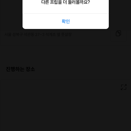
다른 프립을 더 둘러볼까요?
확인
서울 성북구 석관동 27-3 석계초 옆 풋살장
진행하는 장소
시홍스쿨 고등부