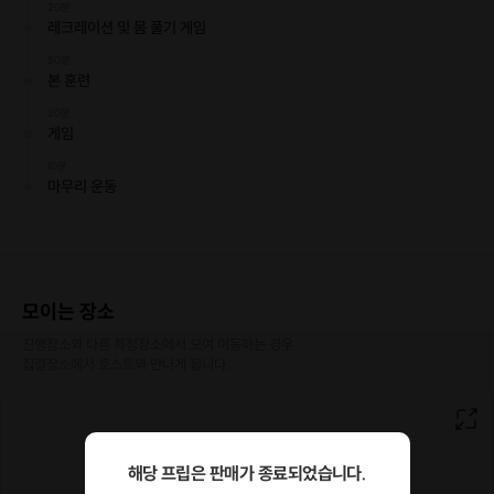
20분
레크레이션 및 몸 풀기 게임
50분
본 훈련
20분
게임
10분
마무리 운동
AFC 참가 카드.
모이는 장소
진행장소와 다른 특정장소에서 모여 이동하는 경우

집결장소에서 호스트와 만나게 됩니다.
해당 프립은 판매가 종료되었습니다.