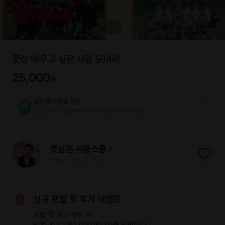
1
/
1
풋살 배우고 싶은 사람 모여라
25,000
원
프립케어 무료 지원
프립 참여 시 프립케어를 1년간 무료 지원해 드리요.
풋살은 시홍스쿨
프립
0
후기 0
찜
0
|
|
신규 프립 첫 후기 이벤트
프립 첫 후기 작성 시
500 X 2 =
총 1,000 에너지
를 드립니다.