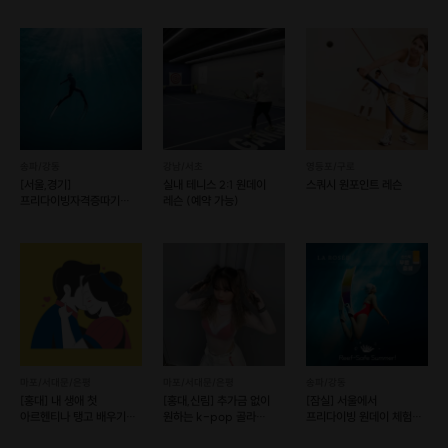
송파/강동
강남/서초
영등포/구로
[서울,경기]
실내 테니스 2:1 원데이
스쿼시 원포인트 레슨
프리다이빙자격증따기
레슨 (예약 가능)
(예약 가능)
마포/서대문/은평
마포/서대문/은평
송파/강동
[홍대] 내 생애 첫
[홍대,신림] 추가금 없이
[잠실] 서울에서
아르헨티나 탱고 배우기
원하는 k-pop 골라
프리다이빙 원데이 체험
원데이클래스
배우기! (예약 가능)
(예약 가능)