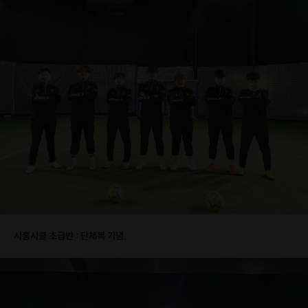
시홍시쿨 초급반 : 단체복 기념.