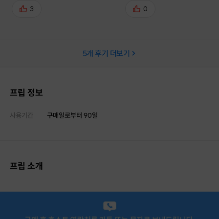
니다- 가방 자체도 너무 예쁘고, 어
공방의 기본을 접해볼 수 있고 
3
0
디든 잘 어울려요!! 가죽에 대해서,
어렵고 힘들어보이는 가죽공예를
가방에 대해서 많이 알려주셔서 그
밌는 것이라고 생각할 수 있게 
이야기가 넘 재밌었어요- 제 지식도
시는 친절한 선생님과 함께하다
5
개 후기 더보기
조금 늘어난 것 같고😀 다음엔 지갑
어느새 완성되어있는 아름다운 
만들기를 도전하려고 합니다💪
제품을 확인할 수 있습니다. 저는
재주가 그렇게 좋은 사람이 아
불구하고 이번기회로 가죽공예를
프립 정보
속해서 해보고싶다는 생각이 들
정말 재밌게 시간을 보낸거같아
사용기간
구매일로부터
90
일
어렵더라도 선생님의 도움이 같
으니 걱정말고 시도해보는걸 추
니다🥰🥰 어머니 선물로 만든 가죽
가방이었는데 어머니도 저도 모
프립 소개
족한 선물입니다. 나중에 시간이
면 제꺼도 만들예정이고, 각인
새기니 그사람만을 위한 가방이
서 세련됨까지 장착하게되더라
그리고 가죽의 특성을 이용하여 