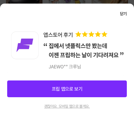
닫기
마포/서대문/은평
강남/서초
노원/강북/도봉/중랑
[콩테스튜디오][소수]
[강남/역삼] 실패없는
[완성작 무제한] 영화 속
카드지갑 클래스 모음
캐릭터 석고방향제 만들기
물레로 나만의 도자기
가죽공예(예약 가능)
만들기 [모아스튜디오]
프립 앱으로 보기
호스트 지원
인재채용
제휴문의
신청마감
154
괜찮아요. 모바일 웹으로 볼게요.
고객센터
채팅상담
:
카카오톡 채널 프립