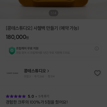
1
/
4
[콩테스튜디오] 사첼백 만들기 (예약 가능)
180,000
원
프립케어 무료 지원
프립 참여 시 프립케어를 1년간 무료 지원해 드리요.
콩테스튜디오
프립
3
후기 266
찜
514
|
|
후
기
5.0
5
개 후기
경험한 크루의 100%가 5점을 줬어요!