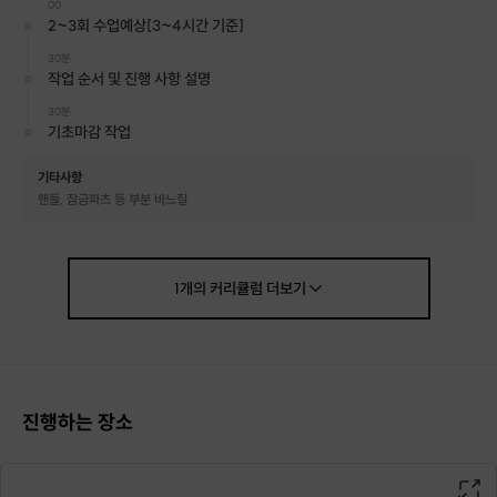
00
2~3회 수업예상[3~4시간 기준]
30분
작업 순서 및 진행 사항 설명
저희는 기존 타 공방과 차별화된 수업을 약속 드립니다. :)
30분
기초마감 작업
1) 1day Class 수준을 뛰어넘는 최종 작품
기타사항
(년초/새학기 소중한 사람에게 선물하기 좋아요)
핸들, 잠금파츠 등 부분 바느질
2) 최대 4명 이하의 소수 집중 강의
(강의와 작업에 집중할 수 있는 소수 인원으로 구성했어요)
1
개의
커리큘럼
더보기
*****
현재 코로나 시기로 인하여 코로나의 확산 방지와
대원님들의 심리적 안정(?)을 위하여 한 타임에 한 일행만 프라이빗 하게 수업
을 진행하고 있습니다.
*****
진행하는 장소
3) 정통 이태리 가죽 사용
(연습용 가죽이 아닌 상위급 잡화브랜드에 납품중인 고퀄가죽)