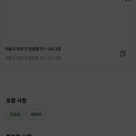
------------------
항상 대원분들의 좋은 경험만을 생각하며
공방을 운영해 나가겠습니다.
서울시 마포구 망원동 57-124 2층
서울시 마포구 망원동 57-124 2층
해당 프립은 한 땀 한 땀 직접 작업하는
손바느질 클래스
입니다.
가죽 공예가 처음이고
손재주가 없다고 걱정되시나요?
걱정하지 마세요!
포함 사항
함께 하나하나 작업하다 보면
강습비
재료비
어느새 멋지게 완성된
나만의 제품을 만날 수 있습니다.