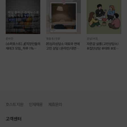
<수업 소개>
2명 이상 6명 이하의 소규모 수업입니다.
친구와 같이 오셔도 좋고 1:1 수업을 원하시는 경우는 문의주세요.
^^ 현재 온
라인 수업중입니다.
♡ 나에게 꼭 맞는 수업!
온라인
영등포/구로
강남/서초
일본어를 공부하시는 목적은 정말 다양하실 텐데요. 다양한 목표를 가진 분들
[슈퍼호스트] 💰직장인들의
💌심리상담소 대표와 연애
자존감 살롱(고민상담소)
재테크 모임_하루 1%
고민 상담 (온라인/대면
#집단상담 #대화 #토크
에게 획일적인 수업을 할 순 없겠죠.
성장💰
가능)
#무해한모임
그래서 저는 충분한 상담을 통해 학습자의 필요를 확인하고 그에 맞는 커리큘
럼을 짜서 한 사람 한 사람에게 꼭 맞는 수업을 진행합니다.
♡ 비교 불가 고퀄리티 수업!
제 수업을 청강하신 분은 등록을 안 한 분이 없습니다. 그만큼 만족할 만한 수
업을 제공하기 때문이죠.
저는 현재 교재를 집필 중입니다.
이미 집필한 교재는 시원스쿨에서 사용 중이고요. 교재를 집필한다는 것은 엄
청난 노력과 능력을 필요로 합니다. 그만큼 그 분야에 정통했다는 거겠죠.
호스트 지원
인재채용
제휴문의
한국 온라인 교육 1위 업체의 강의를 이제 가까이에서 직접 만나보세요!
고객센터
♡ 소통하는 수업