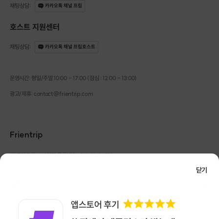
아무리 잘 가르쳐도 주입식 혹은 일방통행이라면 재미 없겠죠. 학습자가 잘 따
채팅상담
:
카카오톡 채널 프립
라오고 있는지, 어떤 상태인지 수시로 소통하며 수업을 합니다. 잘 못 따라온
다고 걱정하실 필요 없어요. 모르는 부분부터 다시 설명하고 이해시켜 드립니
호스트 지원센터
다. 여러분의 피같은 시간과 돈, 아깝지 않게 책임감을 가지고 소통하며 수업
을 함께 만들어 가겠습니다.
채팅상담
:
카카오톡 채널 프립호스트
운영시간: 평일/주말 10:00 - 17:00 (점심 : 12:00 - 13:00)
광고/제휴: contact@frientrip.com
Frientrip
㈜프렌트립
사업자 등록번호 : 261-81-04385
|
통신판매업신고번호 : 2016-서울성동-01088
닫기
대표 : 임수열
개인정보 관리 책임자 : 권용근
070-5175-6636
|
|
서울시 성동구 왕십리로 115 헤이그라운드 서울숲점 G704
㈜프렌트립은 통신판매중개자로서 거래당사자가 아니며, 호스트가 등록한 상품정보 및 거래에
대해 ㈜프렌트립은 일체의 책임을 지지 않습니다.
NICEPAY 안전거래 서비스 : 고객님의 안전거래를 위해 현금 결제 시, 저희 사이트에서 가입한
- 온라인 강의 촬영중 -
구매안전 서비스를 이용할 수 있습니다.
가입 확인