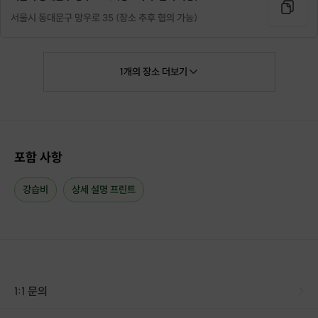
서울시 동대문구 망우로 35 (장소 추후 협의 가능)
1
개의
장소
더보기
포함 사항
- JLPT 1급 자격증 -
강습비
상세 설명 프린트
1:1 문의