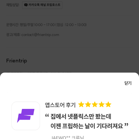
채팅상담
:
카카오톡 채널 프립호스트
운영시간: 평일/주말 10:00 - 17:00 (점심 : 12:00 - 13:00)
광고/제휴: contact@frientrip.com
Frientrip
㈜프렌트립
사업자 등록번호 : 261-81-04385
|
통신판매업신고번호 : 2016-서울성동-01088
닫기
대표 : 임수열
개인정보 관리 책임자 : 권용근
070-5175-6636
|
|
서울시 성동구 왕십리로 115 헤이그라운드 서울숲점 G704
㈜프렌트립은 통신판매중개자로서 거래당사자가 아니며, 호스트가 등록한 상품정보 및 거래에
대해 ㈜프렌트립은 일체의 책임을 지지 않습니다.
NICEPAY 안전거래 서비스 : 고객님의 안전거래를 위해 현금 결제 시, 저희 사이트에서 가입한
구매안전 서비스를 이용할 수 있습니다.
가입 확인
이용약관
개인정보 처리방침