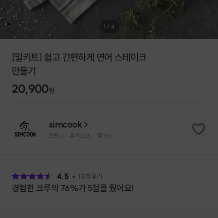
1
/
4
[밀키트] 쉽고 간편하게 연어 스테이크
만들기
20,900
원
simcook
프립
0
후기 223
찜
165
|
|
후
기
4.5
13
개 후기
경험한 크루의 76%가 5점을 줬어요!