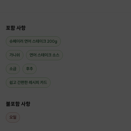
●KEY POINT
✔ 필요한 재료와 양 제공
✔ 주재료+부재료+소스+레시피 ALL 포함
✔ 노르웨이산 슈페리어 등급의 최고급 연어 제공
포함 사항
슈페이러 연어 스테이크 200g
가니쉬
연어 스테이크 소스
소금
후추
쉽고 간편한 레시피 카드
불포함 사항
오일