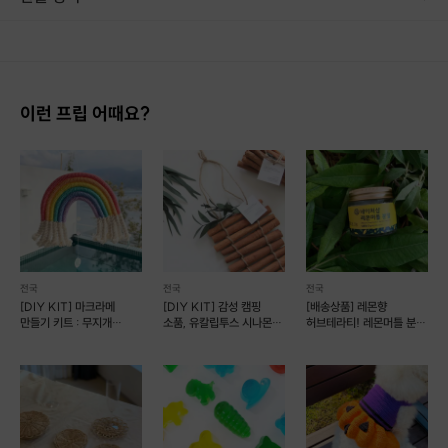
이런 프립 어때요?
전국
전국
전국
[DIY KIT] 마크라메
[DIY KIT] 감성 캠핑
[배송상품] 레몬향
만들기 키트 : 무지개
소품, 유칼립투스 시나몬
허브테라티! 레몬머틀 분말
벽장식
가랜드 만들기
[네이처샵]