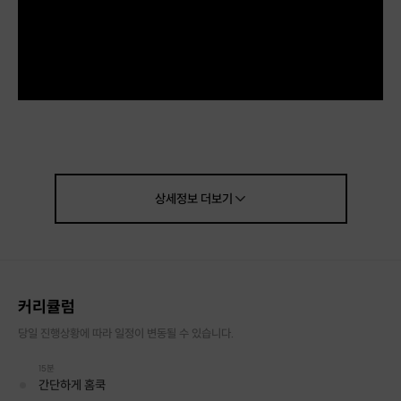
상세정보
더보기
※배송 상품으로 주의사항을 꼭 읽어주세요※
●포함사항
커리큘럼
- 슈페리어 연어 스테이크 200g
- 가니쉬(아스파라거스, 양송이, 감자, 마늘, 방울토마토, 레몬)
당일 진행상황에 따라 일정이 변동될 수 있습니다.
- 연어스테이크소스, 소금, 후추
15분
- 쉽고 간편한 레시피카드
간단하게 홈쿡
- 배송비