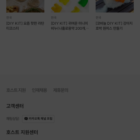
전국
전국
전국
[DIY KIT] 요즘 핫한 라탄
[DIY KIT] 귀여운 미니미
[코바늘 DIY KIT] 강아지
티코스터
비누(나홀로용약 200개,
호박 원피스 만들기
몰드1+1)
호스트 지원
인재채용
제휴문의
고객센터
채팅상담
:
카카오톡 채널 프립
호스트 지원센터