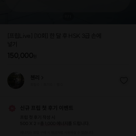
1
/
1
[프립Live] [10회] 한 달 후 HSK 3급 손에
넣기
150,000
원
쳰리
프립
0
후기 0
찜
0
|
|
신규 프립 첫 후기 이벤트
프립 첫 후기 작성 시
500 X 2 =
총 1,000 에너지
를 드립니다.
에너지는 프립 구매 시 현금처럼 사용하실 수 있습니다.