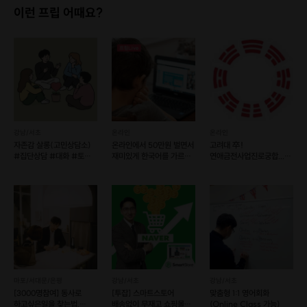
이런 프립 어때요?
[진행 일정]
1회차: 4월 13일 월요일
2회차: 4월 17일 금요일
3회차: 4월 20일 월요일
4회차: 4월 22일 수요일
5회차: 4월 24일 금요일
6회차: 4월 27일 월요일
7회차: 4월 29일 수요일
8회차: 5월 1일 금요일
강남/서초
온라인
온라인
9회차: 5월 4일 월요일
자존감 살롱(고민상담소)
온라인에서 50만원 벌면서
고려대 卒!
10회차: 5월 6일 수요일
#집단상담 #대화 #토크
재미있게 한국어를 가르쳐
연애금전사업진로궁합...
#무해한모임
보자~!! ^^
명쾌하게 풀이해 드립니다.
* 오전 두 타임 중 선택 8:00-9:30AM / 10:00-11:30AM (90분)
* 1:1 수업은 날짜&시간 협의 후 진행
* 총 10회 진행
* 5월 9일(토) HSK3급 시험(사전 접수 必)
PBT(지필 방식) : 4월 2일~4월 12일까지 접수
IBT(컴퓨터 방식) : 4월 2일~4월 29일까지 접수
지역별/고사장 별로 조기 마감 가능성 있음
마포/서대문/은평
강남/서초
강남/서초
[3000명참여] 동사로
[투잡] 스마트스토어
맞춤형 1:1 영어회화
하고싶은일을 찾는법,
배송없이 무재고 쇼핑몰
(Online Class 가능)