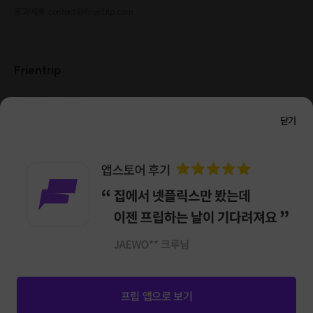
광고/제휴: contact@frientrip.com
Frientrip
㈜프렌트립
사업자 등록번호 : 261-81-04385
|
통신판매업신고번호 : 2016-서울성동-01088
닫기
대표 : 임수열
개인정보 관리 책임자 : 권용근
070-5175-6636
|
|
서울시 성동구 왕십리로 115 헤이그라운드 서울숲점 G704
㈜프렌트립은 통신판매중개자로서 거래당사자가 아니며, 호스트가 등록한 상품정보 및 거래에
대해 ㈜프렌트립은 일체의 책임을 지지 않습니다.
NICEPAY 안전거래 서비스 : 고객님의 안전거래를 위해 현금 결제 시, 저희 사이트에서 가입한
구매안전 서비스를 이용할 수 있습니다.
가입 확인
이용약관
개인정보 처리방침
앱 다운로드
프립 앱으로 보기