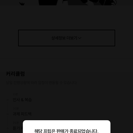
상세정보
더보기
“사회적 거리두기”의 장기화로 할 수 있는 활동의 범위가 다소 줄어들었죠?
커리큘럼
당일 진행상황에 따라 일정이 변동될 수 있습니다.
꽃은 피는데 몸도 마음도 움츠러드는 이때,
성장을 위한 시간으로, 위기를 기회로 바꾸기 위한 시간으로 만들어 보는 거
10분
어떠세요?
인사 & 복습
20분
HSK 3급 한 달 완성 프로그램을
‘실시간 화상 강의’
로 진행합니다!
과제 피드백
25분
듣기 파트
해당 프립은 판매가 종료되었습니다.