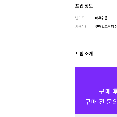
프립 정보
난이도
매우쉬움
사용기간
구매일로부터
9
프립 소개