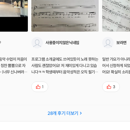
♡
사용중이지않은닉네임
보라연
음악 수업이 처음이
프로그램 소개글에도 쓰여있듯이 노래 못하는
일반 가요가 아니라
 칭찬 뿜뿜으로 자
사람도 괜찮았어요! 저 재미있게 다니고 있습
어서 신청하게 되
 (너무 신나버려서
니다ㅋㅋ 학생때부터 음악성적은 오직 필기시
어요! 확실히 소리
.. ^^;) 뮤지컬
험으로만 메꿨던 사람이고 친구가 밀어붙여서
적인 발성부터 차
컬 좋아하시는 분
신청한데다 첫 수업 당일까지도 갈 것인가 말
도 엄청 자세히 주
1
3
어요- 뮤지컬이 이
것인가 엄청 고민했는데 벌써 세번째 신청했
에 제가 놀랐어요!!
느꼈습니다. 뮤지컬
어요! 발성시간에 잘하지 못해도 민망하지 않
있구만) <아침은 
니다!
게 엄청 칭찬해주시고, 그러면서도 발전할 수
고음이 많아서 이걸
있는 포인트 콕콕 알려주시고, 차이도 바로 알
데 끝까지 완창하니
28
개 후기 더보기
수있게 직접 시범도 보여주면서 설명해주세
동영상도 마지막에
요. 진짜 유치원 선생님처럼 엄청 칭찬해주시
엔 수치스러워서 안 
고 수업도 정말 즐겁게 끌어가세요. 덕분에 즐
상 받아보니까 넘