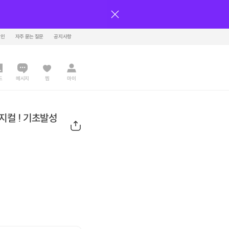
그인
자주 묻는 질문
공지사항
드
메시지
찜
마이
지컬 ! 기초발성