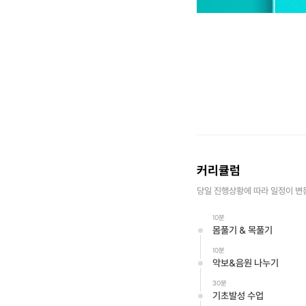
커리큘럼
당일 진행상황에 따라 일정이 변
10분
몸풀기 & 목풀기
10분
악보&음원 나누기
30분
기초발성 수업