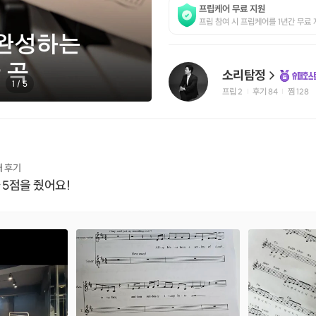
프립케어 무료 지원
프립 참여 시 프립케어를 1년간 무료 
소리탐정
1
/
5
프립
2
후기 84
찜
128
|
|
개 후기
 5점을 줬어요!