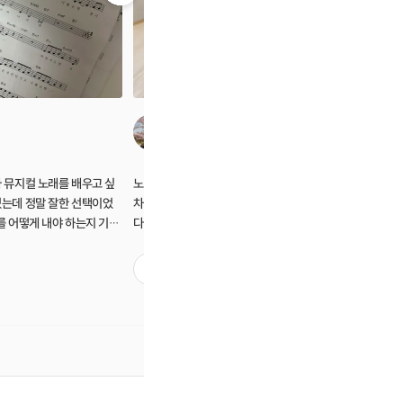
손유선
 뮤지컬 노래를 배우고 싶
노래나 뮤지컬 수업 한 번도 들어본 적 없는데
뮤지컬음악
었는데 정말 잘한 선택이었
차근차근 잘 가르쳐 주셔서 재밌게 배웠습니
미있게 알
를 어떻게 내야 하는지 기본
다! 마지막까지 잘한다고 할수있다고 계속 힘
떠나서 요
근차근 알려주셨고, 피드백
을 주셔서 감사합니다😀ㅋㅋㅋㅋㅋ
수 있는 환
셔서 나중에는 제가 낸 소리
재밌어요!
3
2
(오 내가 이런 소리도 낼 수
히 추천드
오지 않으리> 노래가 정말
...할 수 있을까 걱정됐는
까 너무 뿌듯했습니다...
 찍어서 보내주셨는데 처음
볼 것 같다고 했지만... 막
 뿌듯했어요ㅋㅋㅋ 한달 동