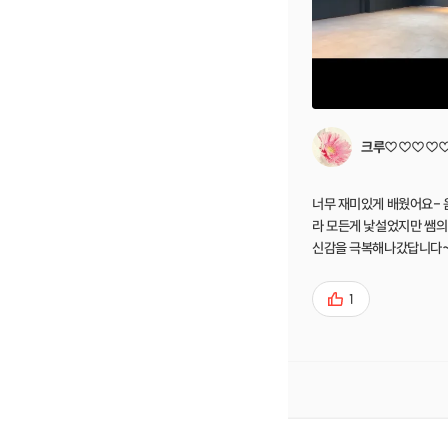
크루♡♡♡♡
너무 재미있게 배웠어요- 
라 모든게 낯설었지만 쌤의
신감을 극복해나갔답니다~
모든 액션이 냥냥펀치 같아버렸
하는게 쉽지는 않지만 뮤지
1
들은 꼭 배워보셨으면 좋겠
렇게 어렵다니 직접 몸소 
배우님들 모두 존경스럽습