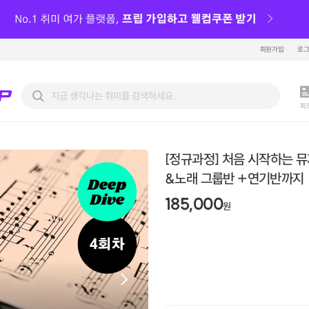
회원가입
로
피
[정규과정] 처음 시작하는 뮤
&노래 그룹반 +연기반까지
185,000
원