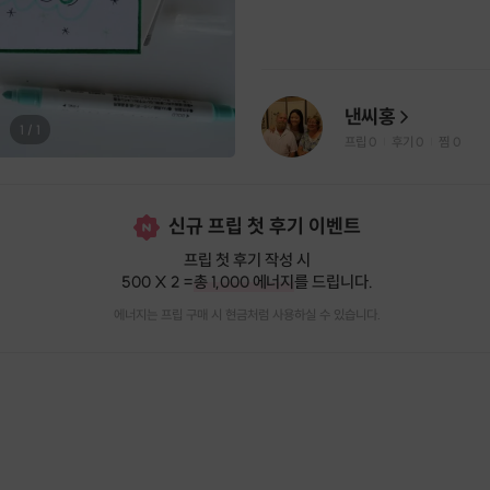
낸씨홍
1
/
1
프립
0
후기 0
찜
0
|
|
신규 프립 첫 후기 이벤트
프립 첫 후기 작성 시
500 X 2 =
총 1,000 에너지
를 드립니다.
에너지는 프립 구매 시 현금처럼 사용하실 수 있습니다.