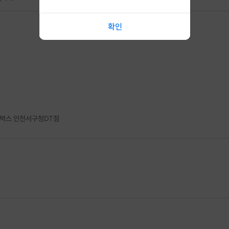
문 이해하기 / 정해진 주제에 대한 답변 준비
및 1:1 영어 말하기 교정
확인
효과
나 말고 다른 사람도 다 못한다!!!!)
가능한 호스트의 개인지도
진단 및 클리닉 진행
타벅스 인천서구청DT점