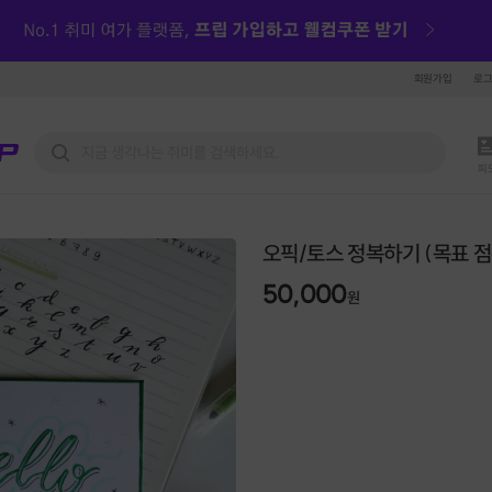
회원가입
로
피
오픽/토스 정복하기 (목표 점
50,000
원