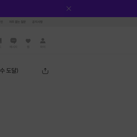
그인
자주 묻는 질문
공지사항
드
메시지
찜
마이
수 도달)