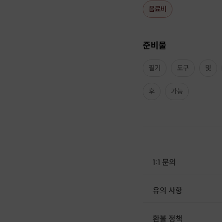
음료비
준비물
필기
도구
및
후
가능
1:1 문의
유의 사항
[신청 시 유의사항] · 최소 인원 미달로 인한 취소 시 프립 마감 시간 24시간 전에 안내를 드리며 참
환불 정책