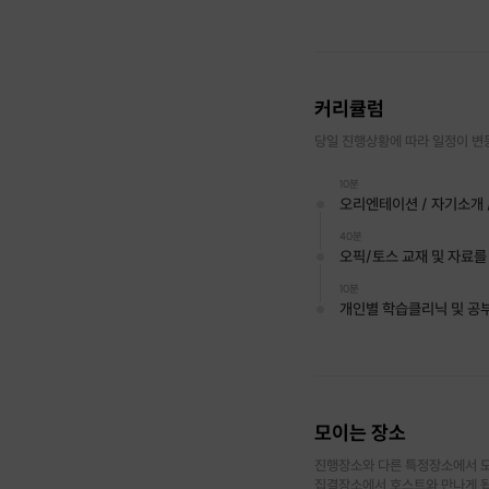
커리큘럼
당일 진행상황에 따라 일정이 변
10분
오리엔테이션 / 자기소개 
40분
오픽/토스 교재 및 자료를
10분
개인별 학습클리닉 및 공
1. 오리엔테이션
-
개인별 영어 실력 정도 
- 레벨테스트 진행 후 시
모이는 장소
2.수업
진행장소와 다른 특정장소에서 모
- 개인 영어 실력 정도 파
집결장소에서 호스트와 만나게 