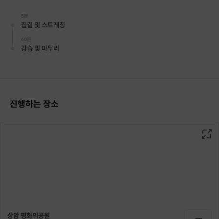
5분
집결 및 스트레칭
60분
강습 및 마무리
진행하는 장소
안녕하세요
많은 국내외 롱보드 대회에서 수상과 심사 경력,
다양한 광고 촬영 및 강습 경력을 가지고 있고
여러 브랜드에서 스폰을 받고 있는
13년차 프로 롱보더 차명진 입니다!
상암 평화의공원