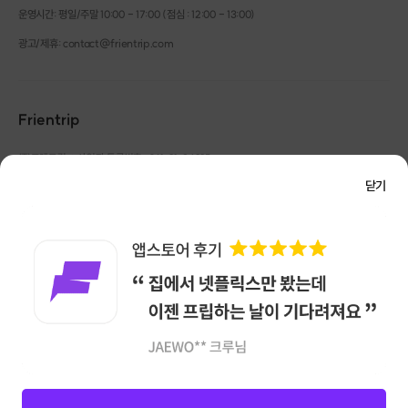
운영시간: 평일/주말 10:00 - 17:00 (점심 : 12:00 - 13:00)
광고/제휴: contact@frientrip.com
Frientrip
㈜프렌트립
사업자 등록번호 : 261-81-04385
|
통신판매업신고번호 : 2016-서울성동-01088
닫기
대표 : 임수열
개인정보 관리 책임자 : 권용근
070-5175-6636
|
|
서울시 성동구 왕십리로 115 헤이그라운드 서울숲점 G704
㈜프렌트립은 통신판매중개자로서 거래당사자가 아니며, 호스트가 등록한 상품정보 및 거래에
대해 ㈜프렌트립은 일체의 책임을 지지 않습니다.
NICEPAY 안전거래 서비스 : 고객님의 안전거래를 위해 현금 결제 시, 저희 사이트에서 가입한
구매안전 서비스를 이용할 수 있습니다.
가입 확인
이용약관
개인정보 처리방침
앱 다운로드