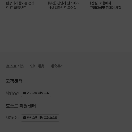
한강에서 즐기는 선셋
[부산] 광안리 선라이즈
[잠실] 서울에서
SUP 패들보드
선셋 패들보드 투어링
프리다이빙 원데이 체험
(예약 가능)
호스트 지원
인재채용
제휴문의
고객센터
<수업 내용>
채팅상담
:
카카오톡 채널 프립
• 스트레칭
• 롱보드 기본 설명
호스트 지원센터
• 푸쉬 오프(앞으로 가는 법)
• 좌우 카빙(방향 전환)
채팅상담
:
카카오톡 채널 프립호스트
• 풋브레이크(멈추는 법)
• 댄싱&트릭 맛보기 및 자율 라이딩