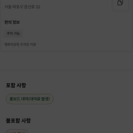
서울 마포구 증산로 32
전혀 보드를 타본 적 없으시거나,
기초부터 다시 배우고 싶으신 초보자 분들
편의 정보
혹은 이미 보드를 탈 줄 아시지만,
주차 가능
댄싱,트릭 등 기술들을 배우고 연마하고 싶으신 중,상급자 분들
평화의공원 주차장 이용
누구나 참여가능한 클래스로써
안전하고 체계적으로 수업을 진행합니다.
각 클래스별 수업 인원은 1:1 개인레슨부터
친구,가족 등 일행들과 함께 배울 수 있는 1:2~1:4 그룹레슨까지 다양하게 이
루어집니다.
포함 사항
롱보드 대여(대여료 발생)
*아래 수업 내용들은 초보자분들에게 해당하는 사항으로써
중,상급자 분들은 실력에 맞춰 원하시는 방향이나 기술들을 맞춤형으로 레슨
진행을 하게 됩니다.
불포함 사항