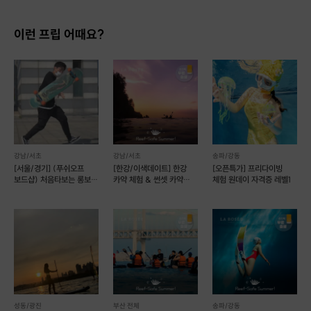
혼자서도 보드를 충분히 즐기실 수 있도록
초보자 분들에게는 롱보드 주행의 기초가 되는
이런 프립 어때요?
푸쉬 오프, 카빙, 풋 브레이크 등
기본기를 보다 안전하고 확실하고 쉽게 알려드립니다.
강남/서초
강남/서초
송파/강동
[서울/경기] (푸쉬오프
[한강/이색데이트] 한강
[오픈특가] 프리다이빙
보드샵) 처음타보는 롱보드
카약 체험 & 썬셋 카약
체험 원데이 자격증 레벨1
즐겁고 안전하게 !!
프로그램 (예약 가능)
성동/광진
부산 전체
송파/강동