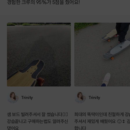
경험한 크루의 95%가 5점을 줬어요!
Trinity
Trinity
샘 보드 빌려주셔서 잘 썼습니다👍🏻
희대의 뚝딱이인데 친절하게 강
강습끝나고 구매하는법도 알려주신
주셔서 재밌게 배웠어요 🙂‍↕️ 
댔어요
합니다