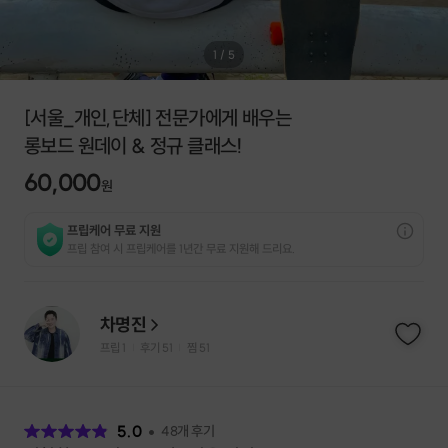
1
/
5
[서울_개인,단체] 전문가에게 배우는
롱보드 원데이 & 정규 클래스!
60,000
원
프립케어 무료 지원
프립 참여 시 프립케어를 1년간 무료 지원해 드리요.
차명진
프립
1
후기 51
찜
51
|
|
후
기
5.0
48
개 후기