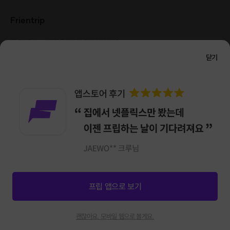
Frientrip
㈜프렌트립
사업자 등록번호 : 261-81-04385
|
통신판매업신고번호 : 2016-서울성동-01088
닫기
대표 : 임수열
개인정보 관리 책임자 : 권용근
070-5175-6636
|
|
서울시 성동구 왕십리로 115 헤이그라운드 서울숲점 G704
㈜프렌트립은 통신판매중개자로서 거래당사자가 아니며, 호스트가 등록한 상품정보 및 거래에
대해 ㈜프렌트립은 일체의 책임을 지지 않습니다.
NICEPAY 안전거래 서비스 : 고객님의 안전거래를 위해 현금 결제 시, 저희 사이트에서 가입한
구매안전 서비스를 이용할 수 있습니다.
가입 확인
이용약관
개인정보 처리방침
앱 다운로드
프립 앱으로 보기
신청마감
0
괜찮아요. 모바일 웹으로 볼게요.