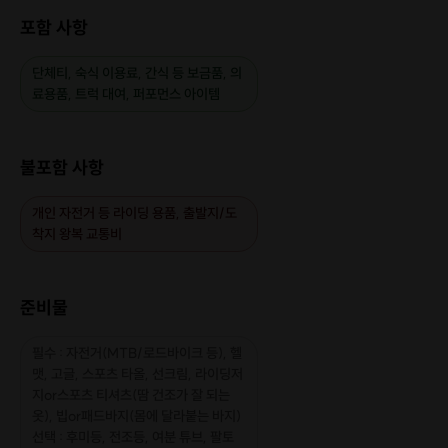
포함 사항
단체티, 숙식 이용료, 간식 등 보금품, 의
료용품, 트럭 대여, 퍼포먼스 아이템
불포함 사항
개인 자전거 등 라이딩 용품, 출발지/도
착지 왕복 교통비
준비물
필수 : 자전거(MTB/로드바이크 등), 헬
맷, 고글, 스포츠 타올, 선크림, 라이딩저
지or스포츠 티셔츠(땀 건조가 잘 되는
옷), 빕or패드바지(몸에 달라붙는 바지)
선택 : 후미등, 전조등, 여분 튜브, 팔토