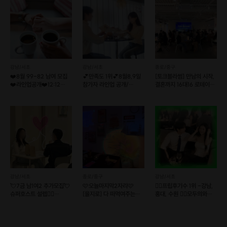
강남/서초
강남/서초
종로/중구
❤️8월 99-82 남여 모집
💕만족도 1위💕8월8,9일
[토크블라썸] 만남의 시작,
❤️라인업공개❤️12:12
참가자 라인업 공개/
결혼까지 16대16 로테이션
로테이션소개팅
리턴투미 로테이션소개팅
소개팅
강남/서초
종로/중구
강남/서초
💘7금 남1여2 추가모집💘
🩷오늘마지막2자리🩷
❤️‍🔥프립후기수 1위 -강남,
슈퍼호스트 설렙❤️‍🔥
[을지로] 다 떠먹여주는
홍대, 수원 ❤️‍🔥모두의와인+
훈훈한프로필공개❤️
퇴근후 소개팅
커피