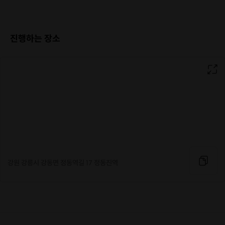
진행하는 장소
강원 강릉시 강동면 정동역길 17 정동진역