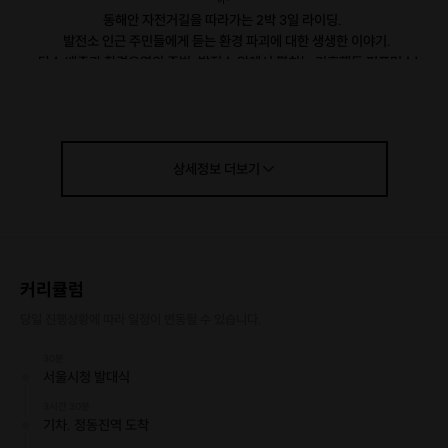
동해안 자전거길을 따라가는 2박 3일 라이딩.
발전소 인근 주민들에게 듣는 환경 파괴에 대한 생생한 이야기.
탄소 배출과 환경오염의 주범, 발전소 앞에서 펼치는 기후행동 퍼포먼스!
🌱
지구와 우리의 내일을 위한 라이딩 캠페인에 많은 참여 부탁드립니다!
상세정보
더보기
🍄모집기간 : 2020.07.12~07.30
🍄모집대상 :
✔ 기후와 자전거에 관심 있는 2030 대학생, 청년!
✔ 환경 이슈에 어떻게 행동해야 할지 막막한 사람!
커리큘럼
✔ 기후 위기에 함께 나서서 해결하고 싶은 사람!
당일 진행상황에 따라 일정이 변동될 수 있습니다.
🍄사전 OT : 2020.07.26(일) 오후 4시 / 서울 용산구 한강대로62길 73 2
층 (4,6호선 삼각지역 5분거리)
30분
(OT 참여가 어려우신 분은 연락주시면 따로 내용 전달 해드리겠습니다 )
서울시청 발대식
3시간 30분
🍄라이딩 코스 및 일정
기차. 정동진역 도착
- 1일차 : 서울 시청광장 발대식 -> 안인 화력발전소 출발 -> 삼척 화력발전