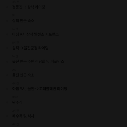
4시간
소 도착 -> 지역 주민 만남
정동진->삼척 라이딩
- 2일차 : 삼척 화력발전소 출발 -> 한울 원자력 발전소, 주민 만남 -> 울진
군 월송리 도착
1박
삼척 인근 숙소
- 3일차 : 울진군 월송리 출발 -> 영덕 풍력발전단지 도착 -> 해수욕장 완주
식
1시간
( 기본 '국토종주 동해안 자전거길 (강원/경북)' 루트로 하행합니다.)
아침 9시 삼척 발전소 퍼포먼스
5시간
삼척->울진군청 라이딩
🍄문의 : 010-2694-8451
1시간
울진 인근 주민 간담회 및 퍼포먼스
**본 행사는 정부의 코로나 방역 및 안전 지침을 준수합니다.
2박
울진 인근 숙소
4시간
아침 9시, 울진->고래불해변 라이딩
30분
완주식
2시간
해수욕 및 식사
4시간