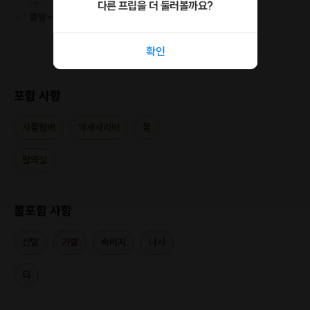
다른 프립을 더 둘러볼까요?
0분
출발~
확인
포함 사항
사물함비
악세사리비
물
탈의실
불포함 사항
신발
가발
속바지
나시
티