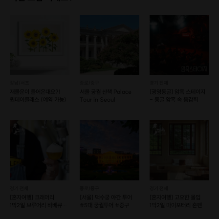
강남/서초
종로/중구
경기 전체
재물운이 들어온대요?!
서울 궁궐 산책 Palace
[광명동굴] 암흑 스테이지
원데이클래스 (예약 가능)
Tour in Seoul
- 동굴 암흑 속 음감회
경기 전체
종로/중구
경기 전체
[혼자여행] 크래머리
[서울] 덕수궁 야간 투어
[혼자여행] 고요한 몰입
1박2일 브루어리 바베큐
#5대 궁궐투어 #중구
1박2일 마이포터리 혼펜
혼펜