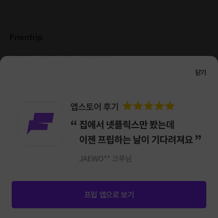
Frientrip
㈜프렌트립
사업자 등록번호 : 261-81-04385
|
통신판매업신고번호 : 2016-서울성동-01088
닫기
대표 : 임수열
개인정보 관리 책임자 : 권용근
070-5175-6636
|
|
서울시 성동구 왕십리로 115 헤이그라운드 서울숲점 G704
㈜프렌트립은 통신판매중개자로서 거래당사자가 아니며, 호스트가 등록한 상품정보 및 거래에
대해 ㈜프렌트립은 일체의 책임을 지지 않습니다.
NICEPAY 안전거래 서비스 : 고객님의 안전거래를 위해 현금 결제 시, 저희 사이트에서 가입한
구매안전 서비스를 이용할 수 있습니다.
가입 확인
이용약관
개인정보 처리방침
앱 다운로드
프립 앱으로 보기
신청마감