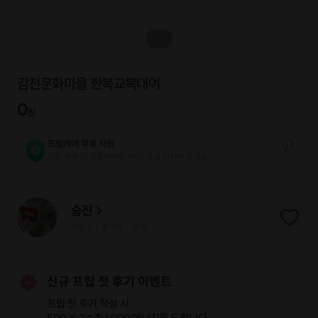
1
/
1
감천문화마을 한복교복대여
0
원
프립케어 무료 지원
프립 참여 시 프립케어를 1년간 무료 지원해 드리요.
승진
프립
0
후기 0
찜
0
|
|
신규 프립 첫 후기 이벤트
프립 첫 후기 작성 시
500 X 2 =
총 1,000 에너지
를 드립니다.