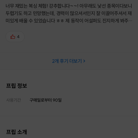
너무 재밌는 복싱 체험! 강추합니다~~! 아무래도 낯선 종목이다보니
두렵기도 하고 민망했는데, 경력이 많으셔서인지 잘 이끌어주셔서 재
미있게 배울 수 있었습니다 ㅎㅎ 제 동작이 어설퍼도 진지하게 봐주
셔서 저도 초집중!했어요. 저는 코로나땜에 9시에 문 닫아야해서 딱
정해진 시간만 했는데. 원래는 이후에도 자율적으로 연습하거나 무슨
4
프로그램(이름 까먹었어요..ㅠㅠ) 할 수 있는 것 같았어요. 문의사항
은 전화로 하시면 빠르고 친절하게 답해주세요~~ 체험판(!)이라 너
무 빡세지도 않으니 다들 신세계 경험해보시길^^~~
2
개 후기 더보기
프립 정보
사용기간
구매일로부터
90
일
프립 소개