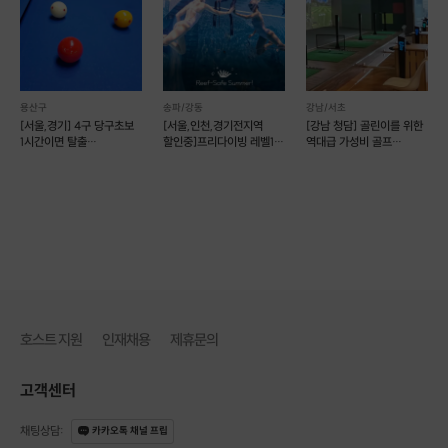
용산구
송파/강동
강남/서초
[서울,경기] 4구 당구초보
[서울,인천,경기전지역
[강남 청담] 골린이를 위한
1시간이면 탈출
할인중]프리다이빙 레벨1
역대급 가성비 골프
(대회준우승 출신)
자격증 따기(예약가능)
그룹레슨 (정기 멤버십)
[이런 점이 좋아요]
·
다양한 복싱의 동작들을 배울 수 있습니다.
·
체험형 복싱을 경험할 수 있습니다.
·
일상 속 스트레스를 날려버릴 수 있습니다.
·
건강과 자신감을 되찾을 수 있습니다.
[이용안내 및 유의사항]
호스트 지원
인재채용
제휴문의
·
전 연령 참여 가능
·
대한무지개종합상가 내 주차 가능
고객센터
[클래스 안내]
채팅상담
:
카카오톡 채널 프립
·
진행 가능 시간 : 상시 예약 가능