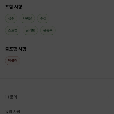
포함 사항
생수
샤워실
수건
스트랩
글러브
운동복
불포함 사항
텀블러
포인트 4: 미트 트레이닝
1:1 미트 트레이닝을 통해 앞서 배운 동작들을 적극 활용해보세요.
1:1 문의
유의 사항