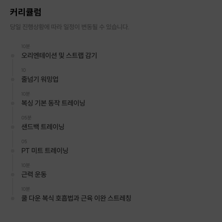
커리큘럼
당일 진행상황에 따라 일정이 변동될 수 있습니다.
10분
오리엔테이션 및 스트랩 감기
10
줄넘기 워밍업
10분
복싱 기본 동작 트레이닝
05분
샌드백 트레이닝
포인트 1: 굳은 몸 워밍업하기
05
PT 미트 트레이닝
줄넘기로 굳어 있는 몸을 깨워주세요.
10분
근력 운동
10분
쿨 다운 복식 호흡법과 근육 이완 스트레칭