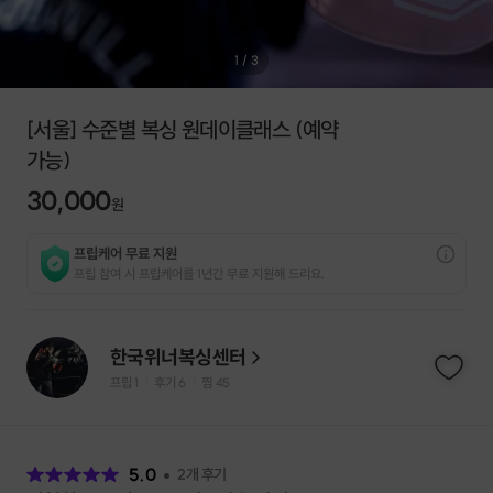
1
/
3
[서울] 수준별 복싱 원데이클래스 (예약
가능)
30,000
원
프립케어 무료 지원
프립 참여 시 프립케어를 1년간 무료 지원해 드리요.
한국위너복싱센터
프립
1
후기 6
찜
45
|
|
후
기
5.0
2
개 후기