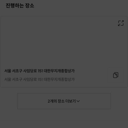
진행하는 장소
서울 서초구 사임당로 151 대한무지개종합상가
포인트 3: 샌드백 트레이닝
서울 서초구 사임당로 151 대한무지개종합상가
한 명의 프로 복서가 된 듯 샌드백에
주먹을 날리며 쌓였던 스트레스들을 모두 씻어내세요.
2
개의
장소
더보기