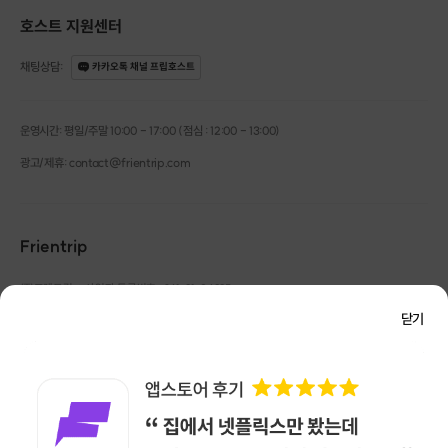
·
문의 : [문의하기] 게시판
호스트 지원센터
※ 정확한 일정 협의는 [문의하기] 게시판 또는 구매 후 카톡 혹은 문자로 발송
되는 호스트 연락처로 문의해주세요.
채팅상담
:
카카오톡 채널 프립호스트
운영시간: 평일/주말 10:00 - 17:00 (점심 : 12:00 - 13:00)
광고/제휴: contact@frientrip.com
Frientrip
㈜프렌트립
사업자 등록번호 : 261-81-04385
|
통신판매업신고번호 : 2016-서울성동-01088
닫기
대표 : 임수열
개인정보 관리 책임자 : 권용근
070-5175-6636
|
|
서울시 성동구 왕십리로 115 헤이그라운드 서울숲점 G704
㈜프렌트립은 통신판매중개자로서 거래당사자가 아니며, 호스트가 등록한 상품정보 및 거래에
대해 ㈜프렌트립은 일체의 책임을 지지 않습니다.
NICEPAY 안전거래 서비스 : 고객님의 안전거래를 위해 현금 결제 시, 저희 사이트에서 가입한
구매안전 서비스를 이용할 수 있습니다.
가입 확인