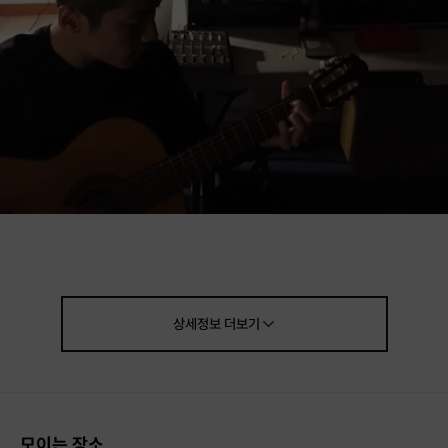
초보 입문자, 비기너, 중급자들을 위한
◼
상세정보
더보기
#통기타 & 우쿨렐레 원데이클래스 / 정규클래스
🎸
쉽고 재밌게 그리고 방향에 맞게 치자!
모이는 장소
호스트 범프기타 이현우입니다.