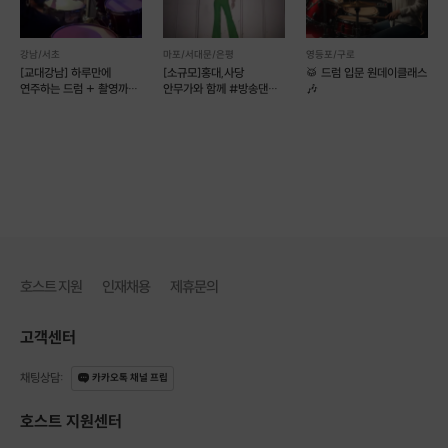
.
딱딱하고 정형화된 커리큘럼이 아닌
강남/서초
마포/서대문/은평
영등포/구로
[교대강남] 하루만에
[소규모]홍대,사당
🥁 드럼 입문 원데이클래스
‘내가 연주하고 싶은 곡’
을 연습할 때야 말로
연주하는 드럼 + 촬영까지!
안무가와 함께 #방송댄스
🎶
(일정조율문의)
#코레오 초보 환영!
훨씬 쉽게 이해가 되고,
무엇보다
흥미를 느끼며
기타와 가까워질 수 있습니다.
.
범프기타
와 함께
나만의 느낌으로
시작해보세요 :)
호스트 지원
인재채용
제휴문의
고객센터
채팅상담
:
카카오톡 채널 프립
호스트 지원센터