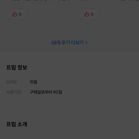
셔서 많이 도움됐습니다😆
시면서도 연습만해서 지루하지
록😃 이것저것 섞어서 알려주
0
0
보여주셔서 잘 배우고 왔습니다!!
규반도 등록할께요😍
38
개 후기 더보기
프립 정보
난이도
쉬움
사용기간
구매일로부터
90
일
프립 소개