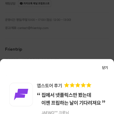
채팅상담
:
카카오톡 채널 프립호스트
운영시간: 평일/주말 10:00 - 17:00 (점심 : 12:00 - 13:00)
광고/제휴: contact@frientrip.com
Frientrip
㈜프렌트립
사업자 등록번호 : 261-81-04385
|
ㅣ이런 분들에게 추천드려요
통신판매업신고번호 : 2016-서울성동-01088
닫기
대표 : 임수열
개인정보 관리 책임자 : 권용근
070-5175-6636
|
|
서울시 성동구 왕십리로 115 헤이그라운드 서울숲점 G704
✔
㈜프렌트립은 통신판매중개자로서 거래당사자가 아니며, 호스트가 등록한 상품정보 및 거래에
처음 접하시는 분
대해 ㈜프렌트립은 일체의 책임을 지지 않습니다.
✔
흥미를 잃어 중단하신분들
NICEPAY 안전거래 서비스 : 고객님의 안전거래를 위해 현금 결제 시, 저희 사이트에서 가입한
구매안전 서비스를 이용할 수 있습니다.
가입 확인
✔
️평생 함께 할 취미를 하나 만들고 싶으신 분들
이용약관
개인정보 처리방침
✔
️원하는 곡 원하는 주법 위주로 배우고 싶으신 분들
✔
️기본을 탄탄하게 다뤄 추후에 혼자 연습하고 싶으신 분들
앱 다운로드