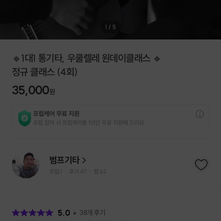
1
/
5
🔹1대1 통기타, 우쿨렐레 원데이클래스 🔹
정규 클래스 (4회)
35,000
원
프립케어 무료 지원
프립 참여 시 프립케어를 1년간 무료 지원해 드리요.
범프기타
프립
1
후기 47
찜
62
|
|
후
기
5.0
38
개 후기