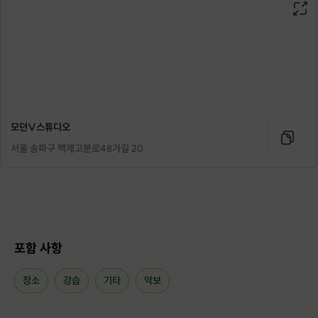
모던V스튜디오
서울 송파구 백제고분로48가길 20
ㅣ수업 종류
01. [1:1 통기타 원데이클래스]
02. [1:1 통기타 정규 클래스] 4회
포함 사항
03. [1:1 우쿨렐레 원데이클래스]
장소
강습
기타
악보
04. [1:1 우쿨렐레 정규 클래스] 4회