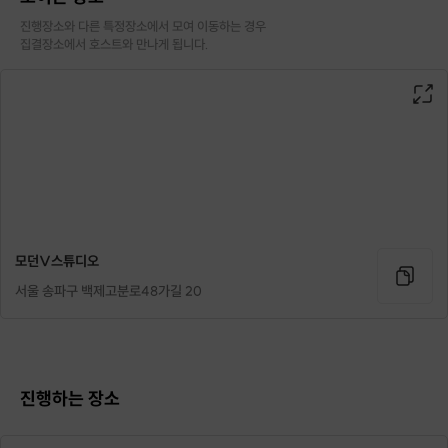
진행장소와 다른 특정장소에서 모여 이동하는 경우

집결장소에서 호스트와 만나게 됩니다.
#흥미가 취미로!
개인의 목적에 따라
부담없이 쉽고 재미있게 하실 수 있도록
1:1 개인수업 및 단체수업을 진행하고있습니다!
1:1개인레슨, 그룹레슨, 실용음악학원, 문화센터 근무 등
모던V스튜디오
수 많은 레슨 경험을 바탕으로
서울 송파구 백제고분로48가길 20
수강생이 흥미를 잃지 않도록 알기 쉽게 진행하고 있으니
궁금한 점 편하게 문의주세요 :)
진행하는 장소