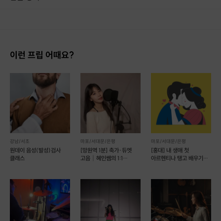
1. 결제 후 14일 이내 취소 시 : 전액 환불 (단, 결제 후 14일 이내라도 호스트와 프립 진행일 예약 확정 후 환불 불가) 2. 결제 후 14일 이후 취소 시 : 환불 불가 ※ 상품의 유효기간 만료 시 연장은 불가하며, 기간 내 호스트와 예약 확정 되지 않은 프립은 프립 에너지로 환불 됩니다. ※ 환불된 에너지의 유효기간은 지급일로부터 180일이며, 유효기간 종료 후 기간연장 및 환불이 불가합니다. ※ 배송상품의 경우 배송 준비 전 전액 환불 가능, 배송 준비 후 환불 불가 합니다. ※ 다회권의 경우, 1회라도 사용시 부분 환불이 불가하며, 기간 내 호스트와 예약 확정 되지 않은 프립은 프립 에너지로 환불 됩니다. [환불 신청 방법] 1. 해당 프립 결제한 계정으로 로그인 2. 마이프립 - 신청내역 or 결제내역
* 수업시간은 약 1시간 내외입니다 :)
이런 프립 어때요?
강남/서초
마포/서대문/은평
마포/서대문/은평
원데이 음성(발성)검사
[망원역 1분] 축가·듀엣
[홍대] 내 생애 첫
클래스
고음｜혜인쌤의 1:1
아르헨티나 탱고 배우기
원포인트 족집게 레슨🎵
원데이클래스
그동안 다양한 연령대의 수많은 레슨을 해오며
가장 중요하다고 느낀건 역시
'흥미'
였습니다.