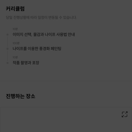
커리큘럼
강남역에서 만나는
감성 가득한 취미미술 공간
,
당일 진행상황에 따라 일정이 변동될 수 있습니다.
아트마스 스튜디오
유화, 아크릴, 수채화,
10분
이미지 선택, 물감과 나이프 사용법 안내
오일파스텔, 플루이드아트, 캔들아트
까지— 🎨
100분
나이프를 이용한 풍경화 페인팅
10분
작품 촬영과 포장
진행하는 장소