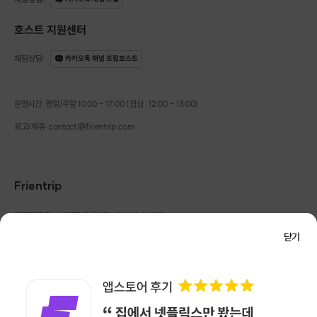
호스트 지원센터
채팅상담
:
카카오톡 채널 프립호스트
운영시간: 평일/주말 10:00 - 17:00 (점심 : 12:00 - 13:00)
광고/제휴: contact@frientrip.com
Frientrip
㈜프렌트립
사업자 등록번호 : 261-81-04385
|
통신판매업신고번호 : 2016-서울성동-01088
닫기
대표 : 임수열
개인정보 관리 책임자 : 권용근
070-5175-6636
|
|
서울시 성동구 왕십리로 115 헤이그라운드 서울숲점 G704
㈜프렌트립은 통신판매중개자로서 거래당사자가 아니며, 호스트가 등록한 상품정보 및 거래에
대해 ㈜프렌트립은 일체의 책임을 지지 않습니다.
NICEPAY 안전거래 서비스 : 고객님의 안전거래를 위해 현금 결제 시, 저희 사이트에서 가입한
[ 수강 안내 ]
구매안전 서비스를 이용할 수 있습니다.
가입 확인