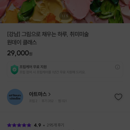
1
/
5
[강남] 그림으로 채우는 하루, 취미미술
원데이 클래스
29,000
원
프립케어 무료 지원
프립 참여 시 프립케어를 1년간 무료 지원해 드리요.
아트마스
프립
2
후기 352
찜
1121
|
|
후
기
4.9
295
개 후기