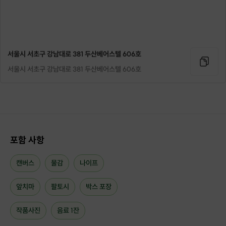
서울시 서초구 강남대로 381 두산베어스텔 606호
서울시 서초구 강남대로 381 두산베어스텔 606호
포함 사항
[ 수업 시간표 ]
캔버스
물감
나이프
- 수강 시간은 2시간 입니다.
오일파스텔, 수채화는 1시간 30분 이용
앞치마
팔토시
박스 포장
시간이 부족할 경우 30분 5,000원 현장 결제 후 이용 가능
작품사진
음료 1잔
- 시간표 이외의 클래스는 2인 부터 오픈 가능하며,
신청 전 문의 부탁드립니다.