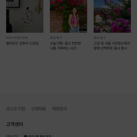
마포/서대문/은평
종로/중구
종로/중구
블라인드 컨투어 드로잉
오늘기록) 젊고 찬란한
고궁 및 서울 사진명소에서
나를 기록하는 시간
함께 산책하듯 출사 합시다
스마트폰사진클래스
(예약 가능)
호스트 지원
인재채용
제휴문의
고객센터
채팅상담
:
카카오톡 채널 프립