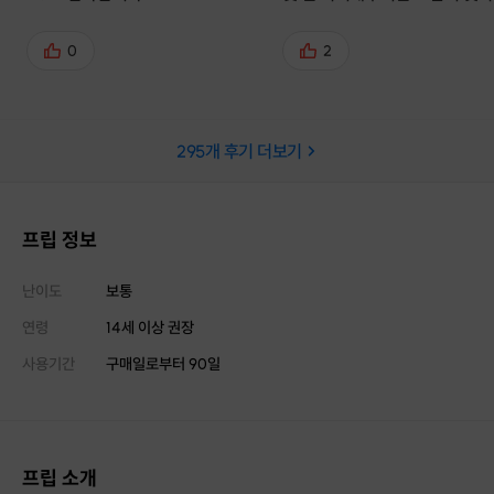
이는 마법까지 보여주시네요. 
경험이었습니다.
0
2
295
개 후기 더보기
프립 정보
난이도
보통
연령
14세 이상 권장
사용기간
구매일로부터
90
일
프립 소개