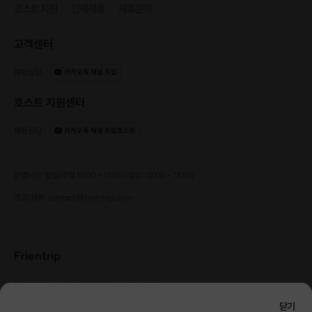
호스트 지원
인재채용
제휴문의
고객센터
채팅상담
:
카카오톡 채널 프립
호스트 지원센터
채팅상담
:
카카오톡 채널 프립호스트
운영시간: 평일/주말 10:00 - 17:00 (점심 : 12:00 - 13:00)
광고/제휴: contact@frientrip.com
Frientrip
㈜프렌트립
사업자 등록번호 : 261-81-04385
|
통신판매업신고번호 : 2016-서울성동-01088
닫기