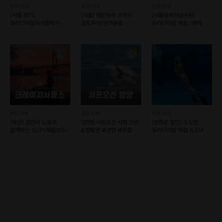
송파/강동
강남/서초
성남/분당
[서울,경기]
[서울] 레인보우 브릿지
[서울송파성남수원]
프리다이빙자격증따기
요트투어(반려동물
프리다이빙 체험 (예약
(예약 가능)
동반가능) (예약 가능)
가능)
부산 전체
강원 전체
성남/분당
[부산] 광안리 노을과
[양양] 서프오션 서핑 강습
[선착순 할인] 수도권
함께하는 SUP(패들보드)
&렌탈권 #양양 #핫플
프리다이빙 체험 AIDA
(예약 가능)
공식 자격증 취득 가능