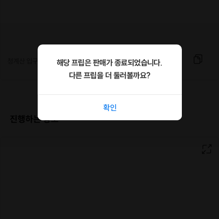
|
이런 분들에게 추천드려요!
등산 크루가 필요하신 분
하는 일 없이 주말 순삭되는 직장인들
가벼운 유산소로 다이어트 해보실 분
청계산 입구역 2번 출구
해당 프립은 판매가 종료되었습니다.
다른 프립을 더 둘러볼까요?
|
진행 순서
확인
5분 청계산 입구역 집결 / 자기 소개
20분 등산로 초입에서 가벼운 스트레칭
진행하는 장소
90분 등산~하산
40분 식사모임 (자율참여)
코로나 1.5단계 이하일 경우에만 진행
|
참여방법
청계산 입구역 2번 출구에서 만나요!
가벼운 등산복 차림과 생수 준비해주세요!