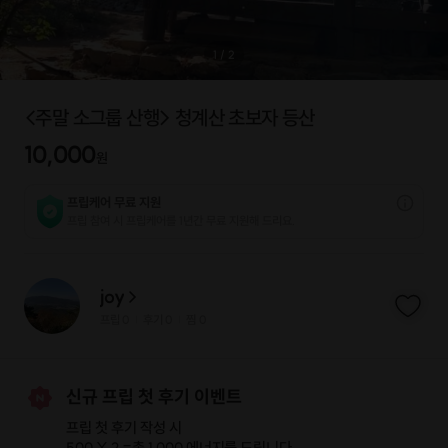
1
/
2
<주말 소그룹 산행> 청계산 초보자 등산
10,000
원
프립케어 무료 지원
프립 참여 시 프립케어를 1년간 무료 지원해 드리요.
joy
프립
0
후기 0
찜
0
|
|
신규 프립 첫 후기 이벤트
프립 첫 후기 작성 시
500 X 2 =
총 1,000 에너지
를 드립니다.