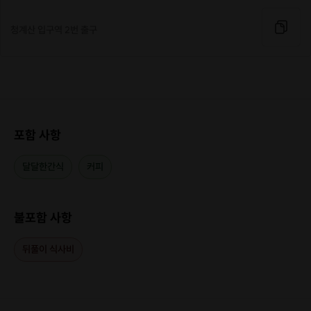
청계산 입구역 2번 출구
포함 사항
달달한간식
커피
불포함 사항
뒤풀이 식사비