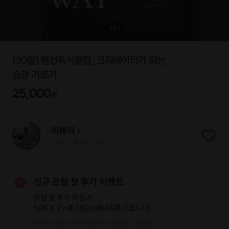
1
/
1
[30일] 랜선독서클럽_크리에이터가 되는
습관 기르기
25,000
원
이해리
프립
0
후기 0
찜
3
|
|
신규 프립 첫 후기 이벤트
프립 첫 후기 작성 시
500 X 2 =
총 1,000 에너지
를 드립니다.
에너지는 프립 구매 시 현금처럼 사용하실 수 있습니다.