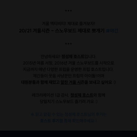
***
겨울 액티비티! 제대로 즐겨보자!
20/21 겨울시즌 - 스노우보드 제대로 뽀개기
#야간
***
안녕하세요!
정성제 호스트
입니다.
2015년 여름 서핑, 2016년 겨울 스노우보드를 시작으로
지금까지 매년 다양한 프립을 운영한 프립 호스트입니다.
재간둥이 웃음 사냥꾼인 프립의 아이돌!이며
대원분들과 함께 재밌고
알찬 겨울 시
즌을 보내고 싶어요 :)
레크리에이션 1급 강사,
정성제 호스트
와 함께
당일치기 스노우보드 즐기러 가요 :)
❄ 믿고 맡길 수 있는 정성제 호스트님의 후기는
호스트 후기
를 통해 확인해주세요:)