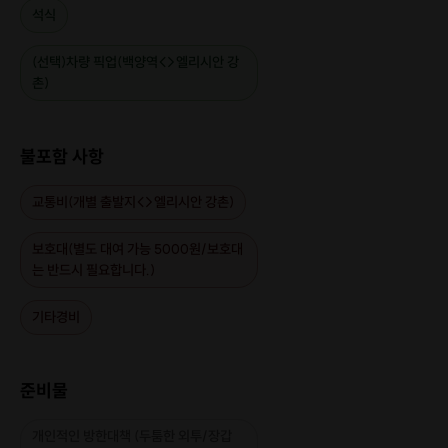
석식
(선택)차량 픽업(백양역<>엘리시안 강
촌)
불포함 사항
교통비(개별 출발지<>엘리시안 강촌)
보호대(별도 대여 가능 5000원/보호대
는 반드시 필요합니다.)
기타경비
준비물
개인적인 방한대책 (두툼한 외투/장갑