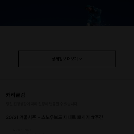
상세정보
더보기
포함사항
커리큘럼
• 정성제 호스트의 특별한 스노우보드 AtoZ 노하우 공유
당일 진행상황에 따라 일정이 변동될 수 있습니다.
• 리프트권
• 장비 / 의류 렌탈
20/21 겨울시즌 - 스노우보드 제대로 뽀개기 #주간
• 중식
• (선택) 차량 픽업 (백양역 ↔ 엘리시안 강촌)
17:30 ~ 17:40