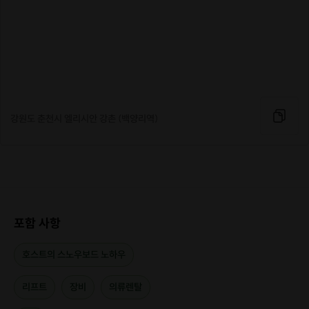
강원도 춘천시 엘리시안 강촌 (백양리역)
함께 했던 소중한 대원분들과의 사진!
포함 사항
호스트의 스노우보드 노하우
리프트
장비
의류렌탈