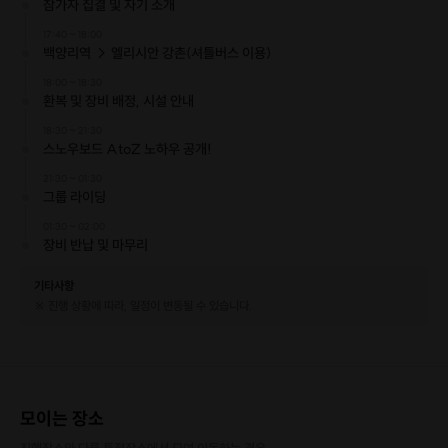
참가자 집결 및 자기 소개
17:40 ~ 18:00
이런 분들에게 추천드려요
백양리역 → 엘리시안 강촌(셔틀버스 이용)
18:00 ~ 18:30
✔
보드의 세계에 입문하고 싶은 분
환복 및 장비 배정, 시설 안내
스노우보드를 처음 접하는 입문자,
실력 있는 스노우보더 모두 모두 환영입니다!
18:30 ~ 21:30
스노우보드 AtoZ 노하우 공개!
초·중·상급 원포인트로 노하우
를 공유해드려요
!
21:30 ~ 01:30
그룹 라이딩
특히! 처음이시라면❄
01:30 ~ 02:00
자율 보딩 및 내려갈 때까지 알려드릴거에요 :)
장비 반납 및 마무리
기타사항
✔
스키장에 가고는 싶지만, 이것저것 준비하기 귀찮은 분
※ 진행 상황에 따라, 일정이 변동될 수 있습니다.
리프트권에 장비, 의류 렌탈까지 모두 포함되어 있어요:)
경춘선 이용으로 편리하고 빠르게 다녀올 수 있어요.
✔
새벽에 스키 타는 짜릿함이 궁금하시다면,
모이는 장소
❄ 00 집결하는 방법을 적어주세요.