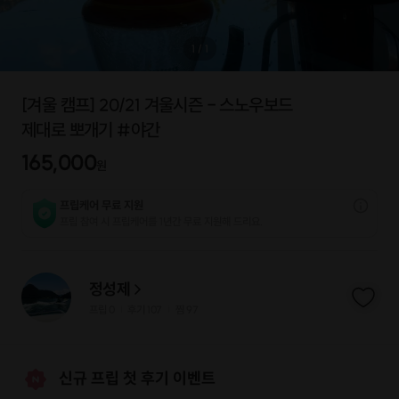
1
/
1
[겨울 캠프] 20/21 겨울시즌 - 스노우보드
제대로 뽀개기 #야간
165,000
원
프립케어 무료 지원
프립 참여 시 프립케어를 1년간 무료 지원해 드리요.
정성제
프립
0
후기 107
찜
97
|
|
신규 프립 첫 후기 이벤트