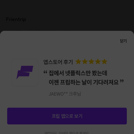
Frientrip
㈜프렌트립
사업자 등록번호 : 261-81-04385
|
통신판매업신고번호 : 2016-서울성동-01088
닫기
대표 : 임수열
개인정보 관리 책임자 : 권용근
070-5175-6636
|
|
서울시 성동구 왕십리로 115 헤이그라운드 서울숲점 G704
㈜프렌트립은 통신판매중개자로서 거래당사자가 아니며, 호스트가 등록한 상품정보 및 거래에
대해 ㈜프렌트립은 일체의 책임을 지지 않습니다.
NICEPAY 안전거래 서비스 : 고객님의 안전거래를 위해 현금 결제 시, 저희 사이트에서 가입한
구매안전 서비스를 이용할 수 있습니다.
가입 확인
이용약관
개인정보 처리방침
앱 다운로드
프립 앱으로 보기
신청마감
0
괜찮아요. 모바일 웹으로 볼게요.