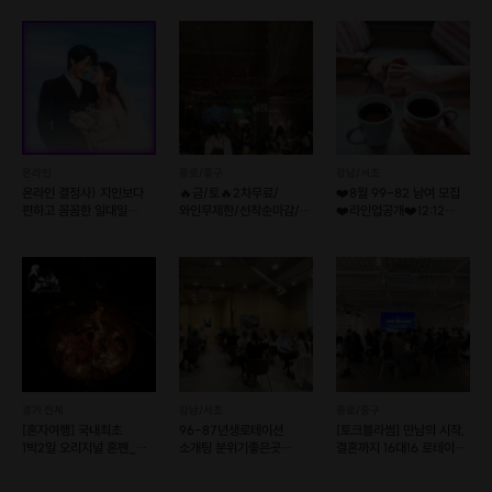
온라인
종로/중구
강남/서초
온라인 결정사) 지인보다
🔥금/토🔥2차무료/
❤️8월 99-82 남여 모집
편하고 꼼꼼한 일대일
와인무제한/선착순마감/
❤️라인업공개❤️12:12
소개팅💘솔로오프
빠른신청🍷
로테이션소개팅
후기1등렛츠밋업
경기 전체
강남/서초
종로/중구
[혼자여행] 국내최초
96-87년생로테이션
[토크블라썸] 만남의 시작,
1박2일 오리지널 혼펜_
소개팅 분위기좋은곳
결혼까지 16대16 로테이션
따로 또 같이
일대일 대화커피모임 강남
소개팅
선릉역