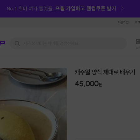
회원가입
로
피
캐주얼 양식 제대로 배우기
45,000
원