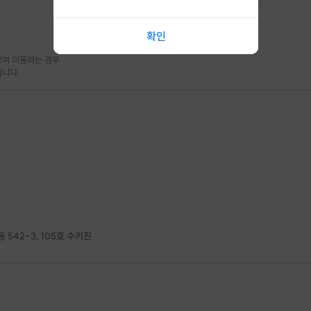
확인
여 이동하는 경우

됩니다.
542-3, 105호 수키친