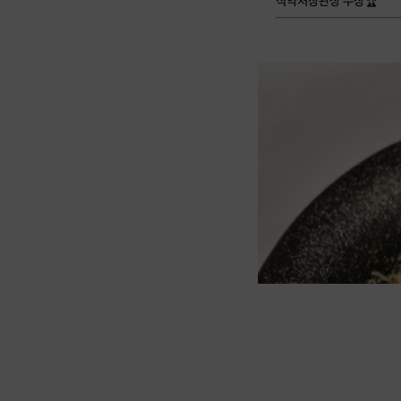
식약처장관상 수상🏆