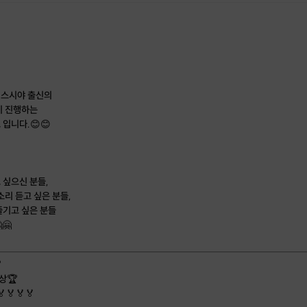
 스시야 출신의
이 진행하는
입니다.😊😊
 싶으신 분들,
소리 듣고 싶은 분들,
즐기고 싶은 분들
🤗

상🏆
🏅🏅🏅