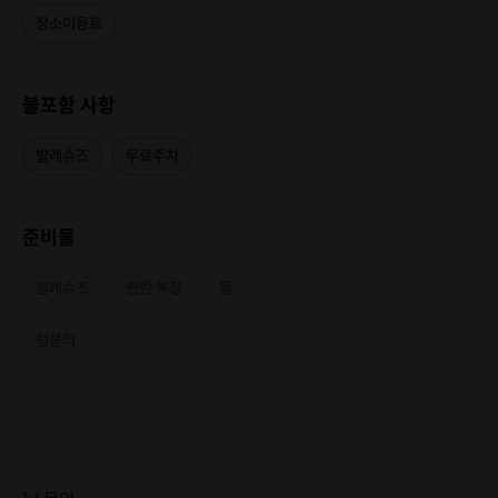
장소이용료
불포함 사항
발레슈즈
무료주차
준비물
발레슈즈
편한 복장
물
텀블러