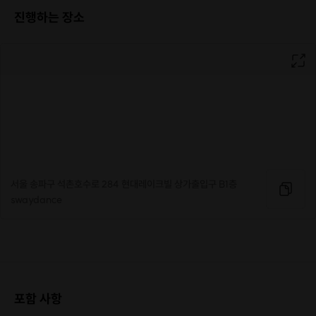
충분히 따라하실 수 있도록
진행하는 장소
난이도를 조절한 수업입니다.
(발레 배운적 있는 초보자라면 OK !)
쉬운 작품반 수업을 통해 클래스에서는
배우기 힘든 캐릭터를 표현하는 다양한 동작들을 배울 수 있습니다 :)
서울 송파구 석촌호수로 284 현대레이크빌 상가출입구 B1층
swaydance
포함 사항