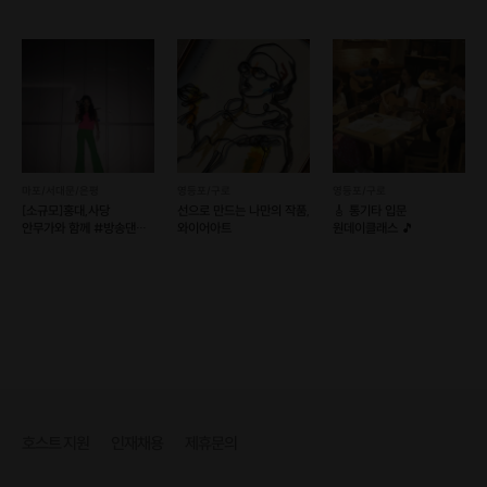
스마트폰사진클래스
원데이클래스
정원 : 최대 4명 소그룹
[클래스 안내]
·
진행 가능 시간 : 상시 예약 가능
마포/서대문/은평
영등포/구로
영등포/구로
·
문의 : [문의하기] 게시판
[소규모]홍대,사당
선으로 만드는 나만의 작품,
🎸 통기타 입문
※ 정확한 일정 협의는 [문의하기] 게시판 또는 구매 후 카톡 혹은 문자로 발송
안무가와 함께 #방송댄스
와이어아트
원데이클래스 🎵
되는 호스트 연락처로 문의해주세요.
#코레오 초보 환영!
호스트 지원
인재채용
제휴문의