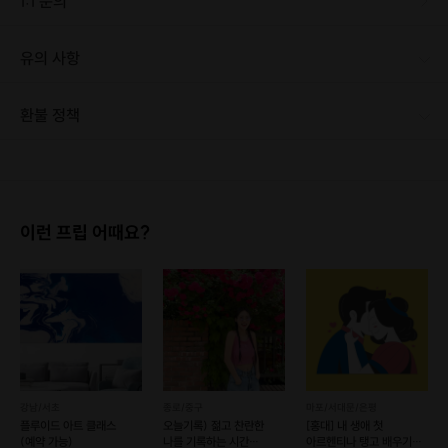
1:1 문의
수업내용
유의 사항
파키타 - 보석
당일 취소는 환불이 어렵습니다! 주차 건물 지하에 가능하나, 주차권 구매 하셔야 합니다(1시간 3천원 , 30분에 2천원) [신청 시 유의사항] · 구매 시 호스트 연락처를 카톡 혹은 문자로 보내드립니다. · 호스트 연락처로 진행 가능한 날짜 예약 바랍니다. · 예약 확정 시 호스트가 출석체크를 진행합니다. · 예약 시간에 맞추어 늦지 않게 도착해 주시기 바랍니다. [신청 시 유의사항] · 최소 인원 미달로 인한 취소 시 프립 마감 시간 24시간 전에 안내를 드리며 참가비는 전액 환불해 드립니다.
​M.프티파가 안무한 경쾌한 스타일의 로맨틱 발레 작품
환불 정책
1. 결제 후 1시간 이내에는 무료 취소가 가능합니다. (단, 신청마감 이후 취소 시, 프립 진행 당일 결제 후 취소 시 취소 및 환불 불가) 2. 결제 후 1시간이 초과한 경우, 아래의 환불규정에 따라 취소수수료가 부과됩니다. - 신청마감 2일 이전 취소시 : 전액 환불 - 신청마감 1일 ~ 신청마감 이전 취소시 : 상품 금액의 50% 취소 수수료 배상 후 환불 - 신청마감 이후 취소시, 또는 당일 불참 : 환불 불가 ※ 다회권의 경우, 1회라도 사용시 부분 환불이 불가하며, 기간 내 호스트와 예약 확정 되지 않은 프립은 프립 에너지로 환불 됩니다. ※ 여행사 상품의 경우 상품 상세 페이지의 여행사 환불 규정이 우선 적용 됩니다. ※ 여행사 상품, 숙박, 이벤트 상품 등 객실, 버스 등 사전 예약 확정이 필요한 프립은 예약 확정 이후 신청마감일 이전이라도 취소 및 환불 불가합니다. ※ 취소 수수료는 신청 마감일을 기준으로 산정됩니다. ※ 신청 마감일은 무엇인가요? 호스트님들이 장소 대관, 강습, 재료 구비 등 프립 진행을 준비하기 위해, 프립 진행일보다 일찍 신청을 마감합니다. 환불은 진행일이 아닌 신청 마감일 기준으로 이루어집니다. 프립마다 신청 마감일이 다르니, 꼭 날짜와 시간을 확인 후 결제해주세요! : ) ※신청 마감일 기준 환불 규정 예시 - 프립 진행일 : 10월 27일 - 신청 마감일 : 10월 26일 10월 25일에 취소 할 경우, 신청마감일 1일 전에 해당하며 50%의 수수료가 발생합니다. [환불 신청 방법] 1. 해당 프립 결제한 계정으로 로그인 2. 마이프립 - 신청내역 or 결제내역 3. 취소를 원하는 프립 상세 정보 버튼 - 취소 ※ 결제 수단에 따라 예금주, 은행명, 계좌번호 입력
​스웨이아트센터 : 쉬운 작품반
이런 프립 어때요?
매주 목요일 저녁 6:50 ~ 7:50 (60분)
수업구성
15분 - 몸풀기 바워크 / 45분 - 쉬운 작품
강남/서초
종로/중구
마포/서대문/은평
난이도 : 초급 (레벨1~)
플루이드 아트 클래스
오늘기록) 젊고 찬란한
[홍대] 내 생애 첫
( 발레를 배웠다면 누구나 OK ! )
(예약 가능)
나를 기록하는 시간
아르헨티나 탱고 배우기