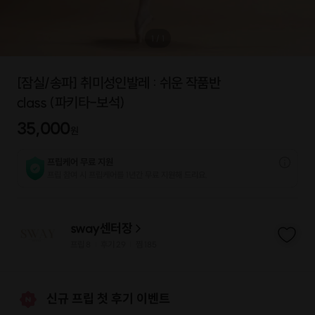
1
/
1
[잠실/송파] 취미성인발레 : 쉬운 작품반
class (파키타-보석)
35,000
원
프립케어 무료 지원
프립 참여 시 프립케어를 1년간 무료 지원해 드리요.
sway센터장
프립
8
후기 29
찜
185
|
|
신규 프립 첫 후기 이벤트