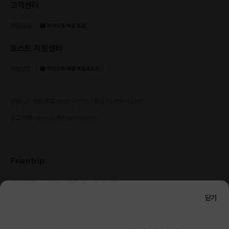
고객센터
채팅상담
:
카카오톡 채널 프립
호스트 지원센터
채팅상담
:
카카오톡 채널 프립호스트
운영시간: 평일/주말 10:00 - 17:00 (점심 : 12:00 - 13:00)
광고/제휴: contact@frientrip.com
Frientrip
㈜프렌트립
사업자 등록번호 : 261-81-04385
|
통신판매업신고번호 : 2016-서울성동-01088
닫기
대표 : 임수열
개인정보 관리 책임자 : 권용근
070-5175-6636
|
|
서울시 성동구 왕십리로 115 헤이그라운드 서울숲점 G704
㈜프렌트립은 통신판매중개자로서 거래당사자가 아니며, 호스트가 등록한 상품정보 및 거래에