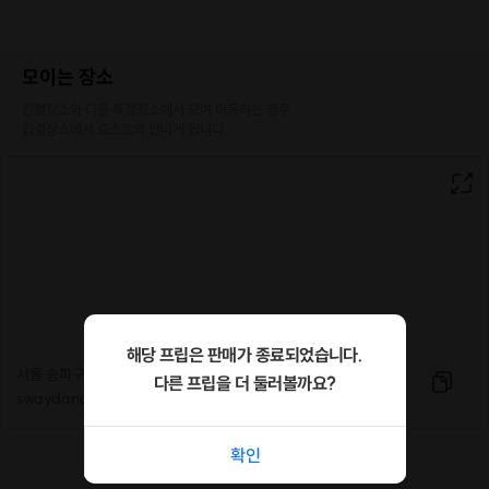
모이는 장소
진행장소와 다른 특정장소에서 모여 이동하는 경우

집결장소에서 호스트와 만나게 됩니다.
소개
취미성인발레 : 쉬운 작품반 class (파키타-보석)
취미발레의 또 다른 매력 무대에서 보던 발레 작품을 쉽고 재밌게 직접 배워봅
시다 ✨
해당 프립은 판매가 종료되었습니다.
서울 송파구 석촌호수로 284 현대레이크빌 상가출입구 B1층
다른 프립을 더 둘러볼까요?
쉬운 작품반 수업은 클래식 발레 작품 속의
swaydance
어려운 동작들을 쉽게 바꾸어 ,
확인
레벨1 ~ 1.5 수강생분들은