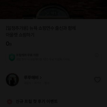
1
/
1
[일정추가용] 뉴욕 쇼핑연수 출신과 함께
아울렛 쇼핑하기
0
원
프립케어 무료 지원
프립 참여 시 프립케어를 1년간 무료 지원해 드리요.
루루애비
프립
0
후기 0
찜
0
|
|
신규 프립 첫 후기 이벤트