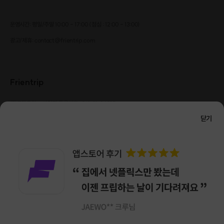
운영시간: 평일/주말 10:00 - 17:00 (점심 : 12:00 - 13:00)
광고/제휴: contact@frientrip.com
Frientrip
㈜프렌트립
사업자 등록번호 : 261-81-04385
|
통신판매업신고번호 : 2016-서울성동-01088
닫기
대표 : 임수열
개인정보 관리 책임자 : 권용근
070-5175-6636
|
|
서울시 성동구 왕십리로 115 헤이그라운드 서울숲점 G704
㈜프렌트립은 통신판매중개자로서 거래당사자가 아니며, 호스트가 등록한 상품정보 및 거래에
대해 ㈜프렌트립은 일체의 책임을 지지 않습니다.
NICEPAY 안전거래 서비스 : 고객님의 안전거래를 위해 현금 결제 시, 저희 사이트에서 가입한
구매안전 서비스를 이용할 수 있습니다.
가입 확인
이용약관
개인정보 처리방침
앱 다운로드