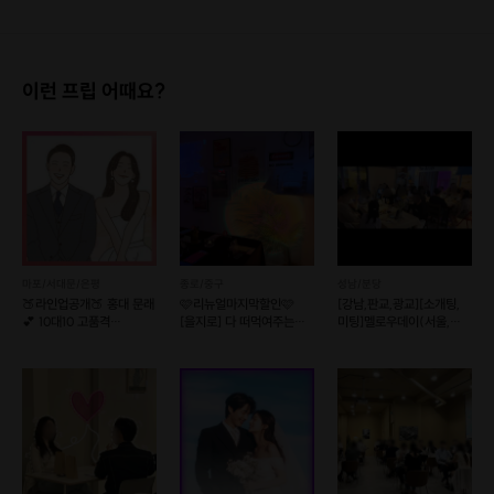
이런 프립 어때요?
마포/서대문/은평
종로/중구
성남/분당
🍑라인업공개🍑 홍대 문래
🩷리뉴얼마지막할인🩷
[강남,판교,광교][소개팅,
💕 10대10 고품격
[을지로] 다 떠먹여주는
미팅]멜로우데이(서울,
가치관소개팅
퇴근후 소개팅
경기)