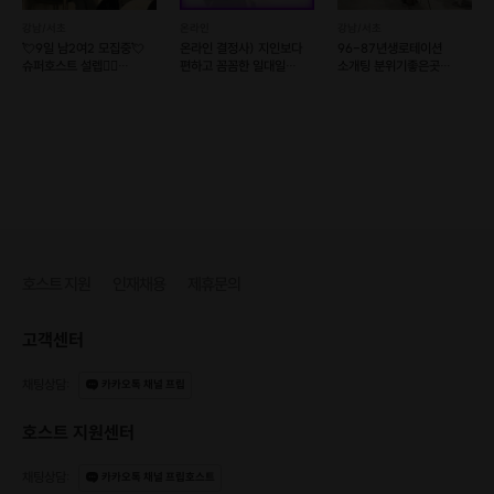
강남/서초
온라인
강남/서초
💘9일 남2여2 모집중💘
온라인 결정사) 지인보다
96-87년생로테이션
슈퍼호스트 설렙❤️‍🔥
편하고 꼼꼼한 일대일
소개팅 분위기좋은곳
훈훈한프로필공개❤️
소개팅💘솔로오프
일대일 대화커피모임 강남
선릉역
호스트 지원
인재채용
제휴문의
고객센터
채팅상담
:
카카오톡 채널 프립
호스트 지원센터
채팅상담
:
카카오톡 채널 프립호스트