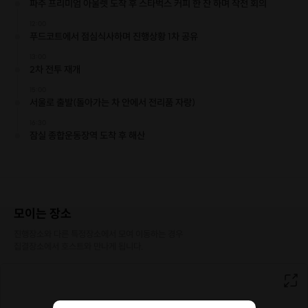
파주 프리미엄 아울렛 도착 후 스타벅스 커피 한 잔 하며 작전 회의
12:00
푸드코트에서 점심식사하며 진행상황 1차 공유
13:00
2차 전투 재개
15:00
서울로 출발(돌아가는 차 안에서 전리품 자랑)
16:30
잠실 종합운동장역 도착 후 해산
모이는 장소
진행장소와 다른 특정장소에서 모여 이동하는 경우

집결장소에서 호스트와 만나게 됩니다.