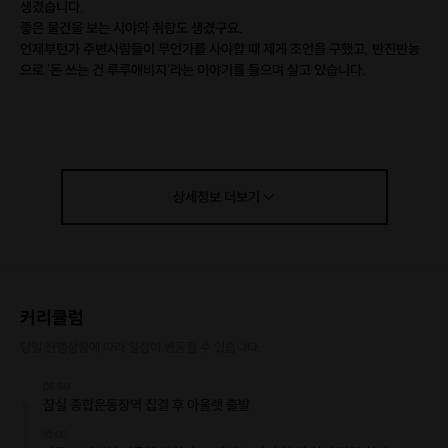
생겼습니다.
좋은 물건을 보는 시야와 취향도 생겼구요.
언제부턴가 주변사람들이 무언가를 사야할 때 제게 조언을 구했고, 반진반농
으로 '돈 쓰는 건 루루애비지'라는 이야기를 들으며 살고 있습니다.
쇼핑은 즐겁습니다. 힘들게 번 돈을 신나게 쓰는 행위니까요.
그 와중에 조금 더 즐겁고, 조금 더 오래 그 가치를 유지하는 것을 고르는 방법
을 나누고 싶습니다.
쇼핑을 좋아하는 사람들이 모여 자신의 취향에 대해 이야기 나누고, 각자의 전
상세정보
더보기
리품을 자랑하며 뿌듯해하는 시간을 선사하고 싶습니다.
루루애비와 함께하는 쇼핑SUV.
지금 출발합니다.
커리큘럼
당일 진행상황에 따라 일정이 변동될 수 있습니다.
08:50
잠실 종합운동장역 집결 후 아울렛 출발
10:00