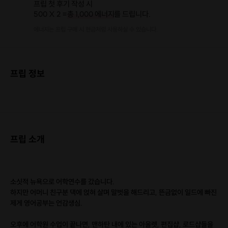
프립 첫 후기 작성 시
500 X 2 =
총 1,000 에너지
를 드립니다.
에너지는 프립 구매 시 현금처럼 사용하실 수 있습니다.
프립 정보
프립 소개
소싯적 뉴욕으로 어학연수를 갔습니다.
하지만 어머니 친구분 댁에 얹혀 살며 말벗을 해드리고, 뜬금없이 일드에 빠진
제게 영어공부는 언감생심.
오후에 어학원 수업이 끝나면, 맨하탄 내에 있는 아울렛, 편집샵, 로드샵들을