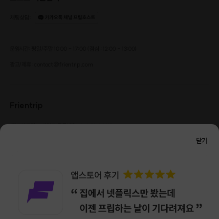
제품을 제작하기에 앞서 연습원단에 기초 봉제법을 연습해 봅니다.
채팅상담
:
카카오톡 채널 프립호스트
운영시간: 평일/주말 10:00 - 17:00 (점심 : 12:00 - 13:00)
광고/제휴: contact@frientrip.com
Frientrip
㈜프렌트립
사업자 등록번호 : 261-81-04385
|
통신판매업신고번호 : 2016-서울성동-01088
닫기
대표 : 임수열
개인정보 관리 책임자 : 권용근
070-5175-6636
|
|
서울시 성동구 왕십리로 115 헤이그라운드 서울숲점 G704
㈜프렌트립은 통신판매중개자로서 거래당사자가 아니며, 호스트가 등록한 상품정보 및 거래에
대해 ㈜프렌트립은 일체의 책임을 지지 않습니다.
NICEPAY 안전거래 서비스 : 고객님의 안전거래를 위해 현금 결제 시, 저희 사이트에서 가입한
구매안전 서비스를 이용할 수 있습니다.
가입 확인
이용약관
개인정보 처리방침