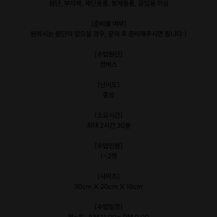
원단, 부자재, 제단용품, 봉제용품, 공업용 미싱
[준비물 여부]
원하시는 원단이 있으실 경우, 문의 후 준비해주시면 됩니다:)
[수업원단]
캔버스
[난이도]
중상
[소요시간]
최대 2시간 30분
[수업인원]
1~2명
[사이즈]
30cm X 20cm X 10cm
[수업일정]