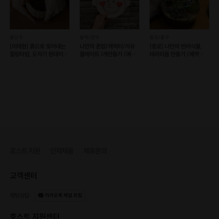
용산구
동작/관악
종로/중구
[이태원] 흙으로 빚어내는
나만의 혼밥/캐릭터/자유
[종로] 나만의 반려식물,
힐링타임, 도자기 원데이
플레이트 1개만들기 (예약
테라리움 만들기 (예약
클래스
가능)
가능)
[커리큘럼]
호스트 지원
인재채용
제휴문의
고객센터
채팅상담
:
카카오톡 채널 프립
호스트 지원센터