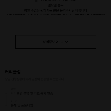
월~토: AM 11:00~ PM 9:00
일요일 휴무
평일 수업을 원하시는 분은 문의주시길 바랍니다
수업 3일전에는 일정문의를 해주셔야하며, 요일 및 시간 조율 후 수업진행됩
니다.
[작품구성 및 사이즈]
상세정보
더보기
커리큘럼
당일 진행상황에 따라 일정이 변동될 수 있습니다.
30분
커리큘럼 설명 및 기초 봉제 연습
2시간
봉제 및 포토타임