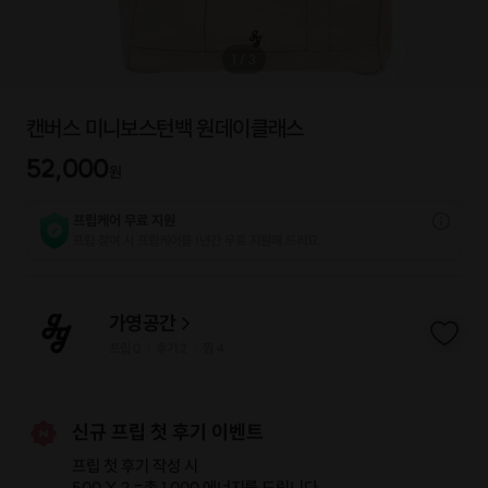
1
/
3
캔버스 미니보스턴백 원데이클래스
52,000
원
프립케어 무료 지원
프립 참여 시 프립케어를 1년간 무료 지원해 드리요.
가영공간
프립
0
후기 2
찜
4
|
|
신규 프립 첫 후기 이벤트
프립 첫 후기 작성 시
500 X 2 =
총 1,000 에너지
를 드립니다.